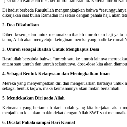
“jika bulan Ramadan tiba, ber-umroh-lah saat itu. Karena umroh Rama
Di hadist berbeda Rasulullah mengungkapkan bahwa “sesungguhnya u
dikerjakan saat bulan Ramadan ini setara dengan pahala haji. akan tet
2. Doa Dikabulkan
Diberi kesempatan untuk menunaikan ibadah umroh dan haji yaitu 
tamu, Allah akan menyetujui keinginan mereka yang hadir ke rumahN
3. Umroh sebagai Ibadah Untuk Menghapus Dosa
Rasulullah bersabda bahwa “umroh satu ke umroh lainnya merupakan p
antara satu umrah dan umrah selanjutnya, dosa-dosa kita akan diamp
4. Sebagai Bentuk Ketaqwaan dan Meningkatkan Iman
Mereka yang menyempatkan diri dan mengeluarkan hartanya untuk 
sebagai bentuk taqwa, maka keimanannya akan makin bertambah.
5. Mendekatkan Diri pada Allah
Keimanan yang bertambah dari ibadah yang kita kerjakan akan me
menjadikan kita akan makin dekat dengan Allah SWT saat menunaik
6. Dicatat Pahala sampai Hari Kiamat