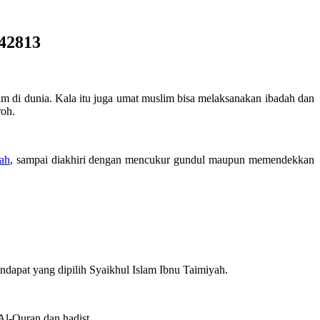
42813
im di dunia. Kala itu juga umat muslim bisa melaksanakan ibadah dan
roh.
ah
, sampai diakhiri dengan mencukur gundul maupun memendekkan
dapat yang dipilih Syaikhul Islam Ibnu Taimiyah.
Al-Quran dan hadist.