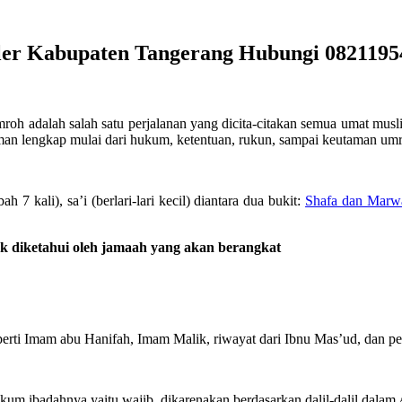
ler Kabupaten Tangerang Hubungi 0821195
roh adalah salah satu perjalanan yang dicita-citakan semua umat musl
man lengkap mulai dari hukum, ketentuan, rukun, sampai keutaman um
 kali), sa’i (berlari-lari kecil) diantara dua bukit:
Shafa dan Marw
k diketahui oleh jamaah yang akan berangkat
ti Imam abu Hanifah, Imam Malik, riwayat dari Ibnu Mas’ud, dan pen
um ibadahnya yaitu wajib, dikarenakan berdasarkan dalil-dalil dalam 