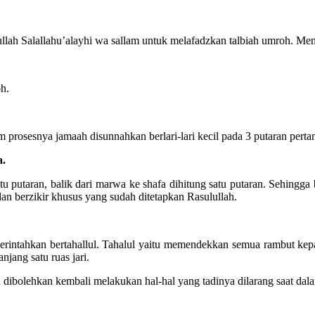
ullah Salallahu’alayhi wa sallam untuk melafadzkan talbiah umroh. Men
h.
prosesnya jamaah disunnahkan berlari-lari kecil pada 3 putaran pertama
a.
atu putaran, balik dari marwa ke shafa dihitung satu putaran. Sehing
an berzikir khusus yang sudah ditetapkan Rasulullah.
perintahkan bertahallul. Tahalul yaitu memendekkan semua rambut ke
jang satu ruas jari.
h dibolehkan kembali melakukan hal-hal yang tadinya dilarang saat dal