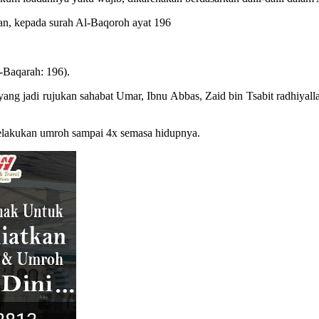
n, kepada surah Al-Baqoroh ayat 196
-Baqarah: 196).
 yang jadi rujukan sahabat Umar, Ibnu Abbas, Zaid bin Tsabit radhiya
 melakukan umroh sampai 4x semasa hidupnya.