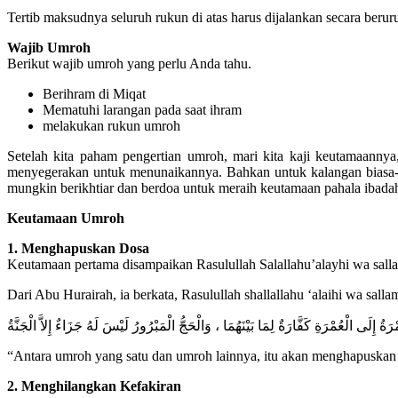
Tertib maksudnya seluruh rukun di atas harus dijalankan secara beruru
Wajib Umroh
Berikut wajib umroh yang perlu Anda tahu.
Berihram di Miqat
Mematuhi larangan pada saat ihram
melakukan rukun umroh
Setelah kita paham pengertian umroh, mari kita kaji keutamaan
menyegerakan untuk menunaikannya. Bahkan untuk kalangan biasa-
mungkin berikhtiar dan berdoa untuk meraih keutamaan pahala ibada
Keutamaan Umroh
1. Menghapuskan Dosa
Keutamaan pertama disampaikan Rasulullah Salallahu’alayhi wa sall
Dari Abu Hurairah, ia berkata, Rasulullah shallallahu ‘alaihi wa salla
ْرَةُ إِلَى الْعُمْرَةِ كَفَّارَةٌ لِمَا بَيْنَهُمَا ، وَالْحَجُّ الْمَبْرُورُ لَيْسَ لَهُ جَزَاءٌ إِلاَّ الْجَنَّةُ
“Antara umroh yang satu dan umroh lainnya, itu akan menghapuskan 
2. Menghilangkan Kefakiran