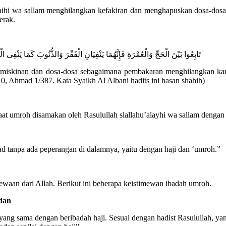
laihi wa sallam menghilangkan kefakiran dan menghapuskan dosa-dosa.
erak.
تَابِعُوا بَيْنَ الْحَجِّ وَالْعُمْرَةِ فَإِنَّهُمَا يَنْفِيَانِ الْفَقْرَ وَالذُّنُوبَ كَمَا يَنْفِى ا
miskinan dan dosa-dosa sebagaimana pembakaran menghilangkan karat 
0, Ahmad 1/387. Kata Syaikh Al Albani hadits ini hasan shahih)
t umroh disamakan oleh Rasulullah slallahu’alayhi wa sallam dengan b
had tanpa ada peperangan di dalamnya, yaitu dengan haji dan ‘umroh.”
aan dari Allah. Berikut ini beberapa keistimewan ibadah umroh.
dan
ang sama dengan beribadah haji. Sesuai dengan hadist Rasulullah, ya