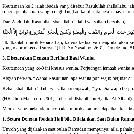
Keutamaan ke-2 ialah ibadah yang disebut Rasulullah shallallahu ‘a
seperti pembakaran yang menghilangkan karat pada besi, emas, dan p
Dari Abdullah, Rasulullah shallallahu ‘alaihi wa sallam bersabda,
لْكِيرُ خَبَثَ الْحَدِيدِ وَالذَّهَبِ وَالْفِضَّةِ وَلَيْسَ لِلْحَجَّةِ الْمَبْرُورَةِ ثَوَابٌ إِلاَّ الْجَنَّةُ
“Ikutkanlah umroh kepada haji, karena keduanya menghilangkan ke
yang mabrur kecuali surga.” (HR. An Nasai no. 2631, Tirmidzi no. 81
3. Disetarakan Dengan Berjihad Bagi Wanita
Keutamaan yang ke-3 ini khusus wanita. Perjuangan jamaah wanita saa
Aisyah berkata, “Wahai Rasulullah, apa wanita pun wajib berjihad?”
Beliau shallallahu ‘alaihi wa sallam menjawab, “Iya. Dia wajib berji
(HR. Ibnu Majah no. 2901, hadits ini dishahihkan Syaikh Al Albani)
Mereka yang melakukan beribadah umroh akan mendapatkan keistimew
1. Setara Dengan Ibadah Haji bila Dijalankan Saat Bulan Rama
Umroh yang dijalankan saat bulan Ramadan mempunyai nilai pahala y