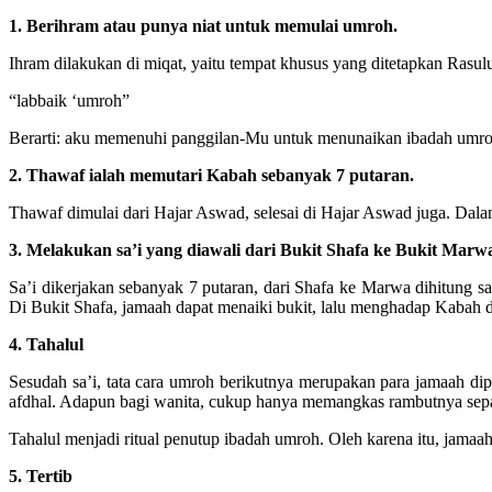
1. Berihram atau punya niat untuk memulai umroh.
Ihram dilakukan di miqat, yaitu tempat khusus yang ditetapkan Rasul
“labbaik ‘umroh”
Berarti: aku memenuhi panggilan-Mu untuk menunaikan ibadah umro
2. Thawaf ialah memutari Kabah sebanyak 7 putaran.
Thawaf dimulai dari Hajar Aswad, selesai di Hajar Aswad juga. Dalam 
3. Melakukan sa’i yang diawali dari Bukit Shafa ke Bukit Marw
Sa’i dikerjakan sebanyak 7 putaran, dari Shafa ke Marwa dihitung s
Di Bukit Shafa, jamaah dapat menaiki bukit, lalu menghadap Kabah d
4. Tahalul
Sesudah sa’i, tata cara umroh berikutnya merupakan para jamaah di
afdhal. Adapun bagi wanita, cukup hanya memangkas rambutnya sepan
Tahalul menjadi ritual penutup ibadah umroh. Oleh karena itu, jamaa
5. Tertib