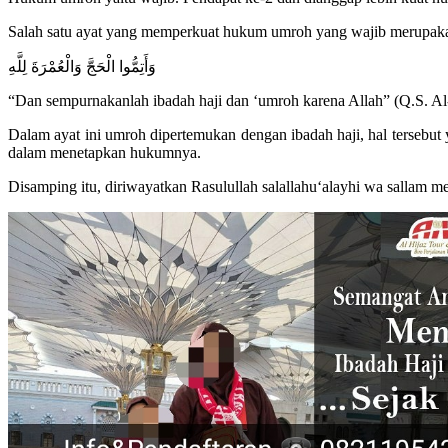
Salah satu ayat yang memperkuat hukum umroh yang wajib merupaka
وَأَتِمُّوا الْحَجَّ وَالْعُمْرَةَ لِلَّهِ
“Dan sempurnakanlah ibadah haji dan ‘umroh karena Allah” (Q.S. Al
Dalam ayat ini umroh dipertemukan dengan ibadah haji, hal tersebut
dalam menetapkan hukumnya.
Disamping itu, diriwayatkan Rasulullah salallahu‘alayhi wa sallam