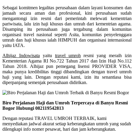
Sebagai komitmen legalitas perusahaan dalam layani konsumen dan
jamaah secara aman dan profesional, kini perusahaan sudah
mengantongi izin resmi dari pemerintah melewati kementrian
pariwisata, lalu izin haji khusus dan umrah dari kementrian agama.
Disamping itu perusahaan juga tergabung dalam komunitas
organisasi travel nasional seperti Asita, komunitas penyelenggara
umrah dan haji khusus ialah HIMPUH dan organisasi internasional
yaitu IATA.
Alhijaz Indowisata
yaitu
travel umroh
resmi yang meraih izin
Kementerian Agama RI No.722 Tahun 2017 dan Izin Haji No.112
Tahun 2018. Alhijaz pun pemegang lisensi PROVIDER VISA,
maka punya kredibilitas tinggi dibandingkan dengan travel umroh
haji yang lain. Dengan reputasi kami, izin itu senantiasa bisa
diperpanjang semenjak perusahaan didirikan.
Biro Perjalanan Haji dan Umroh Terpercaya di Banyu Resmi
Bogor Hubungi 082119542813
Dengan reputasi TRAVEL UMROH TERBAIK, kami
menyediakan jadwal akurat setiap keberangkatan umroh yang sudah
dilengkapi info nomer pesawat, hari dan jam keberangkatan.