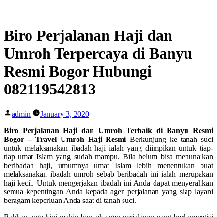
Skip
to
content
Biro Perjalanan Haji dan
Umroh Terpercaya di Banyu
Resmi Bogor Hubungi
082119542813
Posted
admin
January 3, 2020
by
Biro Perjalanan Haji dan Umroh Terbaik di Banyu Resmi
Bogor – Travel Umroh Haji Resmi
Berkunjung ke tanah suci
untuk melaksanakan ibadah haji ialah yang diimpikan untuk tiap-
tiap umat Islam yang sudah mampu. Bila belum bisa menunaikan
beribadah haji, umumnya umat Islam lebih menentukan buat
melaksanakan ibadah umroh sebab beribadah ini ialah merupakan
haji kecil. Untuk mengerjakan ibadah ini Anda dapat menyerahkan
semua kepentingan Anda kepada agen perjalanan yang siap layani
beragam keperluan Anda saat di tanah suci.
Bahkan juga kini makin banyak agen perjalanan yang berkompetisi