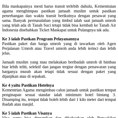
Bila maskapainya mesti harus transit terlebih dahulu, Kementraian
agama menghimpau pastikan jamaah muslim untuk pastikan
penerbangan dan waktu transit berikutnya dengan pesawat yang
sama. Banyak permasalahan yang timbul ialah saat jamaah umroh
yang telah ada di Tanah Suci tetapi tidak bisa kembali ke Tanah Air
Indonesia disebabkan Ticket Maskapai untuk Pulangnya tak ada.
Ke 3 ialah Pastkan Program Pelayanannya
Pastikan paket dan harga umroh yang di tawarkan oleh Agen
Perjalanan Umroh atau Travel umroh anda lebih terinci dan lebih
jelas.
Jamaah muslim yang mau melakukan beribadah umroh di himbau
biar lebih teliti, selektif dan jangan tergiur dengan penawaran yang
harganya murah akan tetapi tidak sesuai dengan paket yang
dijanjikan atau di sepakati.
Ke 4 yaitu Pastikan Hotelnya
Kementrian Agama mengimbau calon jamaah untuk pastikan tempat
penginapan sesuai standar ialah minimum hotel bintang 3.
Disamping itu, tempat tidak boleh lebih dari 1 kilo meter dari tempat
ibadah atau masjid.
Ke 5 ialah Pastikan Visanya
Visa cuma bisa diresmikan dan dikeluarkan oleh Perwakilan