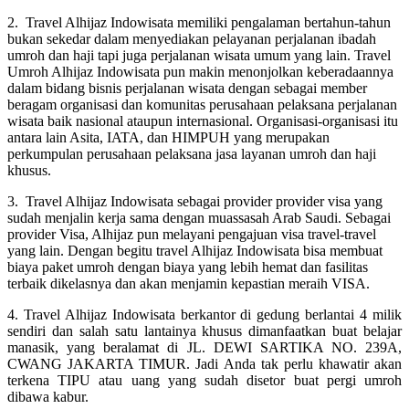
2. Travel Alhijaz Indowisata memiliki pengalaman bertahun-tahun
bukan sekedar dalam menyediakan pelayanan perjalanan ibadah
umroh dan haji tapi juga perjalanan wisata umum yang lain. Travel
Umroh Alhijaz Indowisata pun makin menonjolkan keberadaannya
dalam bidang bisnis perjalanan wisata dengan sebagai member
beragam organisasi dan komunitas perusahaan pelaksana perjalanan
wisata baik nasional ataupun internasional. Organisasi-organisasi itu
antara lain Asita, IATA, dan HIMPUH yang merupakan
perkumpulan perusahaan pelaksana jasa layanan umroh dan haji
khusus.
3. Travel Alhijaz Indowisata sebagai provider provider visa yang
sudah menjalin kerja sama dengan muassasah Arab Saudi. Sebagai
provider Visa, Alhijaz pun melayani pengajuan visa travel-travel
yang lain. Dengan begitu travel Alhijaz Indowisata bisa membuat
biaya paket umroh dengan biaya yang lebih hemat dan fasilitas
terbaik dikelasnya dan akan menjamin kepastian meraih VISA.
4. Travel Alhijaz Indowisata berkantor di gedung berlantai 4 milik
sendiri dan salah satu lantainya khusus dimanfaatkan buat belajar
manasik, yang beralamat di JL. DEWI SARTIKA NO. 239A,
CWANG JAKARTA TIMUR. Jadi Anda tak perlu khawatir akan
terkena TIPU atau uang yang sudah disetor buat pergi umroh
dibawa kabur.