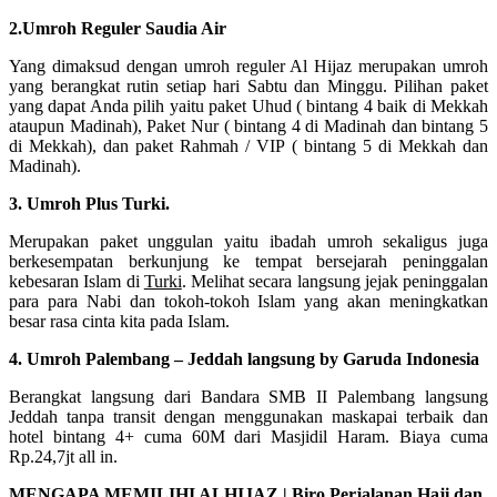
2.Umroh Reguler Saudia Air
Yang dimaksud dengan umroh reguler Al Hijaz merupakan umroh
yang berangkat rutin setiap hari Sabtu dan Minggu. Pilihan paket
yang dapat Anda pilih yaitu paket Uhud ( bintang 4 baik di Mekkah
ataupun Madinah), Paket Nur ( bintang 4 di Madinah dan bintang 5
di Mekkah), dan paket Rahmah / VIP ( bintang 5 di Mekkah dan
Madinah).
3. Umroh Plus Turki.
Merupakan paket unggulan yaitu ibadah umroh sekaligus juga
berkesempatan berkunjung ke tempat bersejarah peninggalan
kebesaran Islam di
Turki
. Melihat secara langsung jejak peninggalan
para para Nabi dan tokoh-tokoh Islam yang akan meningkatkan
besar rasa cinta kita pada Islam.
4. Umroh Palembang – Jeddah langsung by Garuda Indonesia
Berangkat langsung dari Bandara SMB II Palembang langsung
Jeddah tanpa transit dengan menggunakan maskapai terbaik dan
hotel bintang 4+ cuma 60M dari Masjidil Haram. Biaya cuma
Rp.24,7jt all in.
MENGAPA MEMILIHI ALHIJAZ | Biro Perjalanan Haji dan