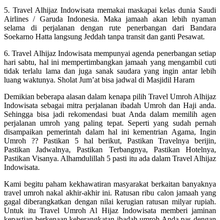
5. Travel Alhijaz Indowisata memakai maskapai kelas dunia Saudi
Airlines / Garuda Indonesia. Maka jamaah akan lebih nyaman
selama di perjalanan dengan rute penerbangan dari Bandara
Soekarno Hatta langsung Jeddah tanpa transit dan ganti Pesawat.
6. Travel Alhijaz Indowisata mempunyai agenda penerbangan setiap
hari sabtu, hal ini mempertimbangkan jamaah yang mengambil cuti
tidak terlalu lama dan juga sanak saudara yang ingin antar lebih
luang waktunya. Sholat Jum’at bisa jadwal di Masjidil Haram
Demikian beberapa alasan dalam kenapa pilih Travel Umroh Alhijaz
Indowisata sebagai mitra perjalanan ibadah Umroh dan Haji anda.
Sehingga bisa jadi rekomendasi buat Anda dalam memilih agen
perjalanan umroh yang paling tepat. Seperti yang sudah pernah
disampaikan pemerintah dalam hal ini kementrian Agama, Ingin
Umroh ?? Pastikan 5 hal berikut, Pastikan Travelnya berijin,
Pastikan Jadwalnya, Pastikan Terbangnya, Pastikan Hotelnya,
Pastikan Visanya. Alhamdulillah 5 pasti itu ada dalam Travel Alhijaz
Indowisata.
Kami begitu paham kekhawatiran masyarakat berkaitan banyaknya
travel umroh nakal akhir-akhir ini. Ratusan ribu calon jamaah yang
gagal diberangkatkan dengan nilai kerugian ratusan milyar rupiah.
Untuk itu Travel Umroh Al Hijaz Indowisata memberi jaminan
kepastian berkenaan keberangkatan ibadah umroh Anda pas dengan