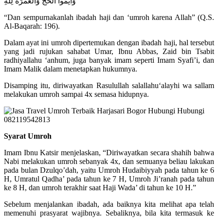
وَأَتِمُّوا الْحَجَّ وَالْعُمْرَةَ لِلَّهِ
“Dan sempurnakanlah ibadah haji dan ‘umroh karena Allah” (Q.S.
Al-Baqarah: 196).
Dalam ayat ini umroh dipertemukan dengan ibadah haji, hal tersebut
yang jadi rujukan sahabat Umar, Ibnu Abbas, Zaid bin Tsabit
radhiyallahu ‘anhum, juga banyak imam seperti Imam Syafi’i, dan
Imam Malik dalam menetapkan hukumnya.
Disamping itu, diriwayatkan Rasulullah salallahu‘alayhi wa sallam
melakukan umroh sampai 4x semasa hidupnya.
Syarat Umroh
Imam Ibnu Katsir menjelaskan, “Diriwayatkan secara shahih bahwa
Nabi melakukan umroh sebanyak 4x, dan semuanya beliau lakukan
pada bulan Dzulqo’dah, yaitu Umroh Hudaibiyyah pada tahun ke 6
H, Umratul Qadha’ pada tahun ke 7 H, Umroh Ji’ranah pada tahun
ke 8 H, dan umroh terakhir saat Haji Wada’ di tahun ke 10 H.”
Sebelum menjalankan ibadah, ada baiknya kita melihat apa telah
memenuhi prasyarat wajibnya. Sebaliknya, bila kita termasuk ke