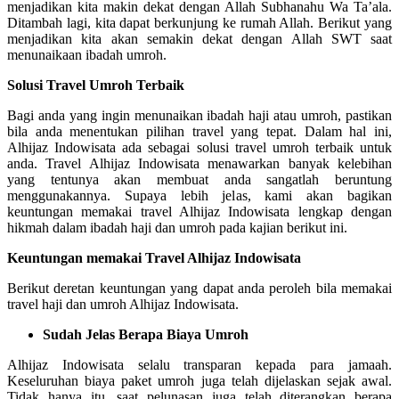
menjadikan kita makin dekat dengan Allah Subhanahu Wa Ta’ala.
Ditambah lagi, kita dapat berkunjung ke rumah Allah. Berikut yang
menjadikan kita akan semakin dekat dengan Allah SWT saat
menunaikaan ibadah umroh.
Solusi Travel Umroh Terbaik
Bagi anda yang ingin menunaikan ibadah haji atau umroh, pastikan
bila anda menentukan pilihan travel yang tepat. Dalam hal ini,
Alhijaz Indowisata ada sebagai solusi travel umroh terbaik untuk
anda. Travel Alhijaz Indowisata menawarkan banyak kelebihan
yang tentunya akan membuat anda sangatlah beruntung
menggunakannya. Supaya lebih jelas, kami akan bagikan
keuntungan memakai travel Alhijaz Indowisata lengkap dengan
hikmah dalam ibadah haji dan umroh pada kajian berikut ini.
Keuntungan memakai Travel Alhijaz Indowisata
Berikut deretan keuntungan yang dapat anda peroleh bila memakai
travel haji dan umroh Alhijaz Indowisata.
Sudah Jelas Berapa Biaya Umroh
Alhijaz Indowisata selalu transparan kepada para jamaah.
Keseluruhan biaya paket umroh juga telah dijelaskan sejak awal.
Tidak hanya itu, saat pelunasan juga telah diterangkan berapa