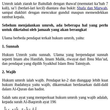
Umroh ialah ziarah ke Baitullah dengan thawaf (memutari ka’bah 7
kali), sa’i (berlari-lari kecil) diantara dua bukit:
Shafa dan Marwah
,
sampai diakhiri dengan mencukur gundul maupun memendekkan
rambut kepala.
Sebelum menjalankan umroh, ada beberapa hal yang perlu
untuk diketahui oleh jamaah yang akan berangkat
Ulama berbeda pendapat terkait hukum umroh, yaitu:
1. Sunnah
Hukum Umroh yaitu sunnah. Ulama yang berpendapat sunnah
seperti Imam abu Hanifah, Imam Malik, riwayat dari Ibnu Mas’ud,
dan pendapat yang dipilih Syaikhul Islam Ibnu Taimiyah.
2. Wajib
Hukum umroh ialah wajib. Pendapat ke-2 dan dianggap lebih kuat
hukum ibadahnya yaitu wajib, dikarenakan berdasarkan dalil-dalil
dalam Al-Quran dan hadist.
Salah satu ayat yang memperkuat hukum umroh yang wajib adalah,
kepada surah Al-Baqoroh ayat 196