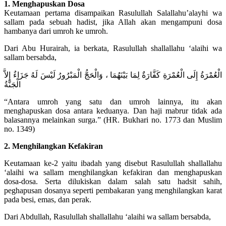
1. Menghapuskan Dosa
Keutamaan pertama disampaikan Rasulullah Salallahu’alayhi wa
sallam pada sebuah hadist, jika Allah akan mengampuni dosa
hambanya dari umroh ke umroh.
Dari Abu Hurairah, ia berkata, Rasulullah shallallahu ‘alaihi wa
sallam bersabda,
الْعُمْرَةُ إِلَى الْعُمْرَةِ كَفَّارَةٌ لِمَا بَيْنَهُمَا ، وَالْحَجُّ الْمَبْرُورُ لَيْسَ لَهُ جَزَاءٌ إِلاَّ
الْجَنَّةُ
“Antara umroh yang satu dan umroh lainnya, itu akan
menghapuskan dosa antara keduanya. Dan haji mabrur tidak ada
balasannya melainkan surga.” (HR. Bukhari no. 1773 dan Muslim
no. 1349)
2. Menghilangkan Kefakiran
Keutamaan ke-2 yaitu ibadah yang disebut Rasulullah shallallahu
‘alaihi wa sallam menghilangkan kefakiran dan menghapuskan
dosa-dosa. Serta dilukiskan dalam salah satu hadsit sahih,
peghapusan dosanya seperti pembakaran yang menghilangkan karat
pada besi, emas, dan perak.
Dari Abdullah, Rasulullah shallallahu ‘alaihi wa sallam bersabda,