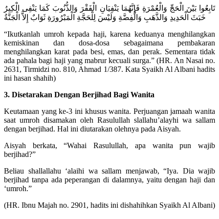
تَابِعُوا بَيْنَ الْحَجِّ وَالْعُمْرَةِ فَإِنَّهُمَا يَنْفِيَانِ الْفَقْرَ وَالذُّنُوبَ كَمَا يَنْفِى الْكِيرُ
خَبَثَ الْحَدِيدِ وَالذَّهَبِ وَالْفِضَّةِ وَلَيْسَ لِلْحَجَّةِ الْمَبْرُورَةِ ثَوَابٌ إِلاَّ الْجَنَّةُ
“Ikutkanlah umroh kepada haji, karena keduanya menghilangkan
kemiskinan dan dosa-dosa sebagaimana pembakaran
menghilangkan karat pada besi, emas, dan perak. Sementara tidak
ada pahala bagi haji yang mabrur kecuali surga.” (HR. An Nasai no.
2631, Tirmidzi no. 810, Ahmad 1/387. Kata Syaikh Al Albani hadits
ini hasan shahih)
3. Disetarakan Dengan Berjihad Bagi Wanita
Keutamaan yang ke-3 ini khusus wanita. Perjuangan jamaah wanita
saat umroh disamakan oleh Rasulullah slallahu’alayhi wa sallam
dengan berjihad. Hal ini diutarakan olehnya pada Aisyah.
Aisyah berkata, “Wahai Rasulullah, apa wanita pun wajib
berjihad?”
Beliau shallallahu ‘alaihi wa sallam menjawab, “Iya. Dia wajib
berjihad tanpa ada peperangan di dalamnya, yaitu dengan haji dan
‘umroh.”
(HR. Ibnu Majah no. 2901, hadits ini dishahihkan Syaikh Al Albani)