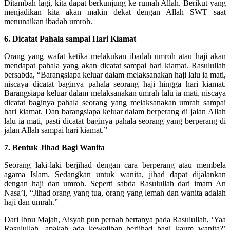
Ditambah lagi, kita dapat berkunjung ke rumah Allah. Berikut yang
menjadikan kita akan makin dekat dengan Allah SWT saat
menunaikan ibadah umroh.
6. Dicatat Pahala sampai Hari Kiamat
Orang yang wafat ketika melakukan ibadah umroh atau haji akan
mendapat pahala yang akan dicatat sampai hari kiamat. Rasulullah
bersabda, “Barangsiapa keluar dalam melaksanakan haji lalu ia mati,
niscaya dicatat baginya pahala seorang haji hingga hari kiamat.
Barangsiapa keluar dalam melaksanakan umrah lalu ia mati, niscaya
dicatat baginya pahala seorang yang melaksanakan umrah sampai
hari kiamat. Dan barangsiapa keluar dalam berperang di jalan Allah
lalu ia mati, pasti dicatat baginya pahala seorang yang berperang di
jalan Allah sampai hari kiamat.”
7. Bentuk Jihad Bagi Wanita
Seorang laki-laki berjihad dengan cara berperang atau membela
agama Islam. Sedangkan untuk wanita, jihad dapat dijalankan
dengan haji dan umroh. Seperti sabda Rasulullah dari imam An
Nasa’i, “Jihad orang yang tua, orang yang lemah dan wanita adalah
haji dan umrah.”
Dari Ibnu Majah, Aisyah pun pernah bertanya pada Rasulullah, ‘Yaa
Rasulullah, apakah ada kewajiban berjihad bagi kaum wanita?’