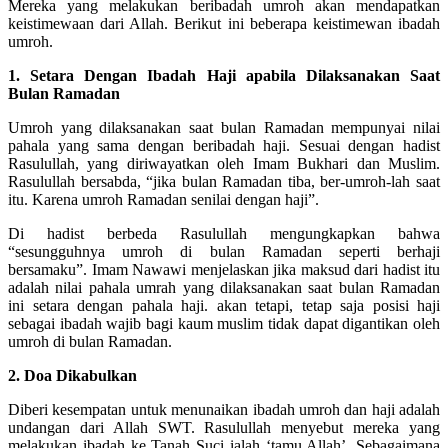
Mereka yang melakukan beribadah umroh akan mendapatkan
keistimewaan dari Allah. Berikut ini beberapa keistimewan ibadah
umroh.
1. Setara Dengan Ibadah Haji apabila Dilaksanakan Saat
Bulan Ramadan
Umroh yang dilaksanakan saat bulan Ramadan mempunyai nilai
pahala yang sama dengan beribadah haji. Sesuai dengan hadist
Rasulullah, yang diriwayatkan oleh Imam Bukhari dan Muslim.
Rasulullah bersabda, “jika bulan Ramadan tiba, ber-umroh-lah saat
itu. Karena umroh Ramadan senilai dengan haji”.
Di hadist berbeda Rasulullah mengungkapkan bahwa
“sesungguhnya umroh di bulan Ramadan seperti berhaji
bersamaku”. Imam Nawawi menjelaskan jika maksud dari hadist itu
adalah nilai pahala umrah yang dilaksanakan saat bulan Ramadan
ini setara dengan pahala haji. akan tetapi, tetap saja posisi haji
sebagai ibadah wajib bagi kaum muslim tidak dapat digantikan oleh
umroh di bulan Ramadan.
2. Doa Dikabulkan
Diberi kesempatan untuk menunaikan ibadah umroh dan haji adalah
undangan dari Allah SWT. Rasulullah menyebut mereka yang
melakukan ibadah ke Tanah Suci ialah ‘tamu Allah’. Sebagaimana