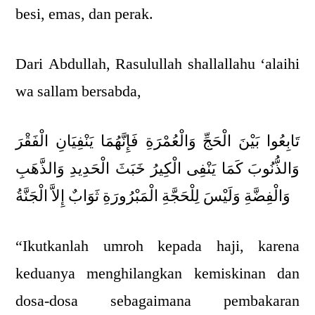
besi, emas, dan perak.
Dari Abdullah, Rasulullah shallallahu ‘alaihi
wa sallam bersabda,
تَابِعُوا بَيْنَ الْحَجِّ وَالْعُمْرَةِ فَإِنَّهُمَا يَنْفِيَانِ الْفَقْرَ
وَالذُّنُوبَ كَمَا يَنْفِى الْكِيرُ خَبَثَ الْحَدِيدِ وَالذَّهَبِ
وَالْفِضَّةِ وَلَيْسَ لِلْحَجَّةِ الْمَبْرُورَةِ ثَوَابٌ إِلاَّ الْجَنَّةُ
“Ikutkanlah umroh kepada haji, karena
keduanya menghilangkan kemiskinan dan
dosa-dosa sebagaimana pembakaran