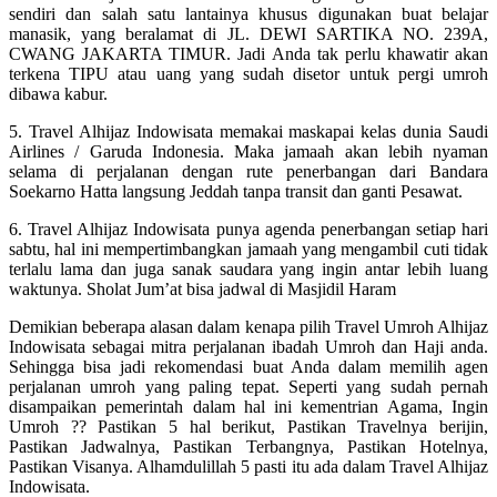
sendiri dan salah satu lantainya khusus digunakan buat belajar
manasik, yang beralamat di JL. DEWI SARTIKA NO. 239A,
CWANG JAKARTA TIMUR. Jadi Anda tak perlu khawatir akan
terkena TIPU atau uang yang sudah disetor untuk pergi umroh
dibawa kabur.
5. Travel Alhijaz Indowisata memakai maskapai kelas dunia Saudi
Airlines / Garuda Indonesia. Maka jamaah akan lebih nyaman
selama di perjalanan dengan rute penerbangan dari Bandara
Soekarno Hatta langsung Jeddah tanpa transit dan ganti Pesawat.
6. Travel Alhijaz Indowisata punya agenda penerbangan setiap hari
sabtu, hal ini mempertimbangkan jamaah yang mengambil cuti tidak
terlalu lama dan juga sanak saudara yang ingin antar lebih luang
waktunya. Sholat Jum’at bisa jadwal di Masjidil Haram
Demikian beberapa alasan dalam kenapa pilih Travel Umroh Alhijaz
Indowisata sebagai mitra perjalanan ibadah Umroh dan Haji anda.
Sehingga bisa jadi rekomendasi buat Anda dalam memilih agen
perjalanan umroh yang paling tepat. Seperti yang sudah pernah
disampaikan pemerintah dalam hal ini kementrian Agama, Ingin
Umroh ?? Pastikan 5 hal berikut, Pastikan Travelnya berijin,
Pastikan Jadwalnya, Pastikan Terbangnya, Pastikan Hotelnya,
Pastikan Visanya. Alhamdulillah 5 pasti itu ada dalam Travel Alhijaz
Indowisata.