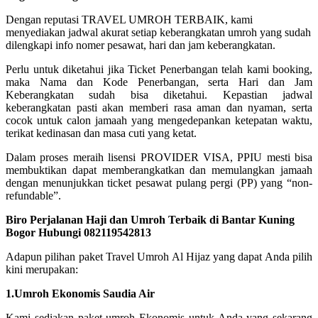
Dengan reputasi TRAVEL UMROH TERBAIK, kami
menyediakan jadwal akurat setiap keberangkatan umroh yang sudah
dilengkapi info nomer pesawat, hari dan jam keberangkatan.
Perlu untuk diketahui jika Ticket Penerbangan telah kami booking,
maka Nama dan Kode Penerbangan, serta Hari dan Jam
Keberangkatan sudah bisa diketahui. Kepastian jadwal
keberangkatan pasti akan memberi rasa aman dan nyaman, serta
cocok untuk calon jamaah yang mengedepankan ketepatan waktu,
terikat kedinasan dan masa cuti yang ketat.
Dalam proses meraih lisensi PROVIDER VISA, PPIU mesti bisa
membuktikan dapat memberangkatkan dan memulangkan jamaah
dengan menunjukkan ticket pesawat pulang pergi (PP) yang “non-
refundable”.
Biro Perjalanan Haji dan Umroh Terbaik di Bantar Kuning
Bogor Hubungi 082119542813
Adapun pilihan paket Travel Umroh Al Hijaz yang dapat Anda pilih
kini merupakan:
1.Umroh Ekonomis Saudia Air
Kami sediakan paket umroh Ekonomis untuk Anda yang sekarang