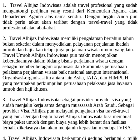
1. Travel Alhijaz Indowisata adalah travel profesional yang sudah
mengantongi perijinan yang resmi dari Kementrian Agama atau
Departemen Agama atas nama sendiri. Dengan begitu Anda pun
tidak perlu takut akan terlibat dengan travel-travel yang tidak
professional atau abal-abal.
2. Travel Alhijaz Indowisata memiliki pengalaman bertahun-tahun
bukan sekedar dalam menyediakan pelayanan perjalanan ibadah
umroh dan haji akan tetapi juga perjalanan wisata umum yang lain.
Travel Umroh Alhijaz Indowisata pun makin menonjolkan
keberadaannya dalam bidang bisnis perjalanan wisata dengan
sebagai member beragam organisasi dan komunitas perusahaan
pelaksana perjalanan wisata baik nasional ataupun internasional.
Organisasi-organisasi itu antara lain Asita, IATA, dan HIMPUH
yang merupakan perkumpulan perusahaan pelaksana jasa layanan
umroh dan haji khusus.
3. Travel Alhijaz Indowisata sebagai provider provider visa yang
sudah menjalin kerja sama dengan muassasah Arab Saudi. Sebagai
provider Visa, Alhijaz pun melayani pengajuan visa travel-travel
yang lain. Dengan begitu travel Alhijaz Indowisata bisa membuat
biaya paket umroh dengan biaya yang lebih hemat dan fasilitas
terbaik dikelasnya dan akan menjamin kepastian mendapat VISA.
4. Travel Alhijaz Indowisata berkantor di gedung berlantai 4 milik