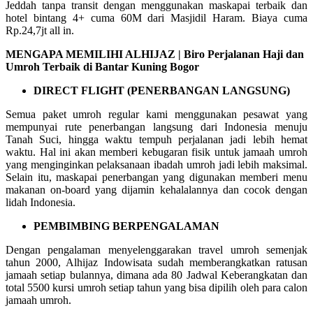
Jeddah tanpa transit dengan menggunakan maskapai terbaik dan
hotel bintang 4+ cuma 60M dari Masjidil Haram. Biaya cuma
Rp.24,7jt all in.
MENGAPA MEMILIHI ALHIJAZ | Biro Perjalanan Haji dan
Umroh Terbaik di Bantar Kuning Bogor
DIRECT FLIGHT (PENERBANGAN LANGSUNG)
Semua paket umroh regular kami menggunakan pesawat yang
mempunyai rute penerbangan langsung dari Indonesia menuju
Tanah Suci, hingga waktu tempuh perjalanan jadi lebih hemat
waktu. Hal ini akan memberi kebugaran fisik untuk jamaah umroh
yang menginginkan pelaksanaan ibadah umroh jadi lebih maksimal.
Selain itu, maskapai penerbangan yang digunakan memberi menu
makanan on-board yang dijamin kehalalannya dan cocok dengan
lidah Indonesia.
PEMBIMBING BERPENGALAMAN
Dengan pengalaman menyelenggarakan travel umroh semenjak
tahun 2000, Alhijaz Indowisata sudah memberangkatkan ratusan
jamaah setiap bulannya, dimana ada 80 Jadwal Keberangkatan dan
total 5500 kursi umroh setiap tahun yang bisa dipilih oleh para calon
jamaah umroh.