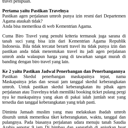
travel penipuan.
Pertama yaitu Pastikan Travelnya
Pastikan agen perjalanan umroh punya izin resmi dari Departemen
Agama ataukah tidak?
Anda bisa memeriksa di web Kementrian Agama.
Cuma Biro Travel yang penuhi kriteria termasuk juga sarana di
tanah suci yang bisa izin dari Kementrian Agama Republik
Indonesia. Bila tidak tercatat berarti travel itu tidak punya izin dan
pastikan anda tidak menentukan travel itu jadi agen perjalanan
umroh anda walaupun harga yang di tawarkan sangat murah di
banding dengan biro travel yang lain.
Ke 2 yaitu Pastikan Jadwal Penerbangan dan Penerbangannya
Pastikan Skedul penerbangan maskapainya tepat, nama
Maskapainya jelas dan sesuai jam tanggal skedul keberangkatan
umroh. Untuk pastikan skedul keberangkatan itu pihak agen
perjalanan atau Travelnya telah memiliki booking ticket pulang pergi
nya ke maskapainya yang akan di pakai ialah jumlah seat yang
tersedia dan tanggal keberangkatan yang telah pasti.
Diminta Jamaah muslim yang mau melakukan ibadah umroh
disuruh untuk memeriksa tiket keberangkatan, waktu, tanggal dan
pulangnya. Pada biasanya perjalanan udara menuju tanah Saudia
Arabia seputar 9 jam Di himbau dan sangatlah di anjurkan buat