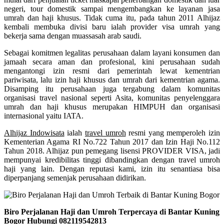
negeri, tour domestik sampai mengembangkan ke layanan jasa
umrah dan haji khusus. Tidak cuma itu, pada tahun 2011 Alhijaz
kembali membuka divisi baru ialah provider visa umrah yang
bekerja sama dengan muassasah arab saudi.
Sebagai komitmen legalitas perusahaan dalam layani konsumen dan
jamaah secara aman dan profesional, kini perusahaan sudah
mengantongi izin resmi dari pemerintah lewat kementrian
pariwisata, lalu izin haji khusus dan umrah dari kementrian agama.
Disamping itu perusahaan juga tergabung dalam komunitas
organisasi travel nasional seperti Asita, komunitas penyelenggara
umrah dan haji khusus merupakan HIMPUH dan organisasi
internasional yaitu IATA.
Alhijaz Indowisata
ialah
travel umroh
resmi yang memperoleh izin
Kementerian Agama RI No.722 Tahun 2017 dan Izin Haji No.112
Tahun 2018. Alhijaz pun pemegang lisensi PROVIDER VISA, jadi
mempunyai kredibilitas tinggi dibandingkan dengan travel umroh
haji yang lain. Dengan reputasi kami, izin itu senantiasa bisa
diperpanjang semenjak perusahaan didirikan.
Biro Perjalanan Haji dan Umroh Terpercaya di Bantar Kuning
Bogor Hubungi 082119542813