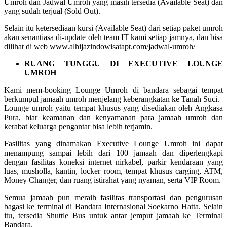
Umroh dan Jadwal Umroh yang masih tersedia (Available Seat) dan
yang sudah terjual (Sold Out).
Selain itu ketersediaan kursi (Available Seat) dari setiap paket umroh
akan senantiasa di-update oleh team IT kami setiap jamnya, dan bisa
dilihat di web www.alhijazindowisatapt.com/jadwal-umroh/
RUANG TUNGGU DI EXECUTIVE LOUNGE
UMROH
Kami mem-booking Lounge Umroh di bandara sebagai tempat
berkumpul jamaah umroh menjelang keberangkatan ke Tanah Suci.
Lounge umroh yaitu tempat khusus yang disediakan oleh Angkasa
Pura, biar keamanan dan kenyamanan para jamaah umroh dan
kerabat keluarga pengantar bisa lebih terjamin.
Fasilitas yang dinamakan Executive Lounge Umroh ini dapat
menampung sampai lebih dari 100 jamaah dan diperlengkapi
dengan fasilitas koneksi internet nirkabel, parkir kendaraan yang
luas, musholla, kantin, locker room, tempat khusus carging, ATM,
Money Changer, dan ruang istirahat yang nyaman, serta VIP Room.
Semua jamaah pun meraih fasilitas transportasi dan pengurusan
bagasi ke terminal di Bandara Internasional Soekarno Hatta. Selain
itu, tersedia Shuttle Bus untuk antar jemput jamaah ke Terminal
Bandara.