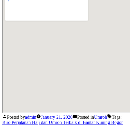
Posted by
admin
January 21, 2020
Posted in
Umroh
Tags:
Biro Perjalanan Haji dan Umroh Terbaik di Bantar Kuning Bogor