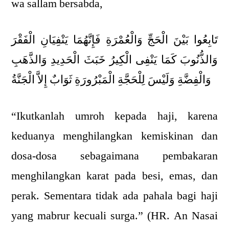
wa sallam bersabda,
تَابِعُوا بَيْنَ الْحَجِّ وَالْعُمْرَةِ فَإِنَّهُمَا يَنْفِيَانِ الْفَقْرَ
وَالذُّنُوبَ كَمَا يَنْفِى الْكِيرُ خَبَثَ الْحَدِيدِ وَالذَّهَبِ
وَالْفِضَّةِ وَلَيْسَ لِلْحَجَّةِ الْمَبْرُورَةِ ثَوَابٌ إِلاَّ الْجَنَّةُ
“Ikutkanlah umroh kepada haji, karena
keduanya menghilangkan kemiskinan dan
dosa-dosa sebagaimana pembakaran
menghilangkan karat pada besi, emas, dan
perak. Sementara tidak ada pahala bagi haji
yang mabrur kecuali surga.” (HR. An Nasai