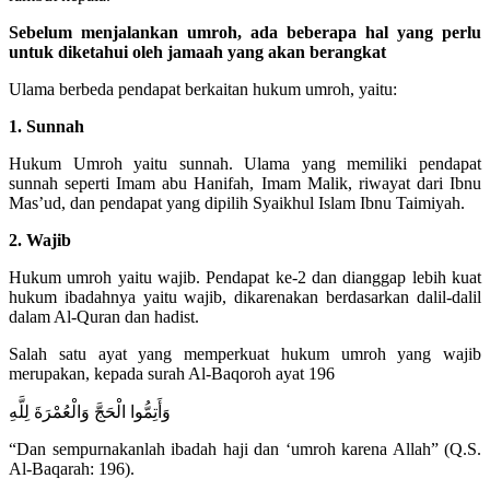
Sebelum menjalankan umroh, ada beberapa hal yang perlu
untuk diketahui oleh jamaah yang akan berangkat
Ulama berbeda pendapat berkaitan hukum umroh, yaitu:
1. Sunnah
Hukum Umroh yaitu sunnah. Ulama yang memiliki pendapat
sunnah seperti Imam abu Hanifah, Imam Malik, riwayat dari Ibnu
Mas’ud, dan pendapat yang dipilih Syaikhul Islam Ibnu Taimiyah.
2. Wajib
Hukum umroh yaitu wajib. Pendapat ke-2 dan dianggap lebih kuat
hukum ibadahnya yaitu wajib, dikarenakan berdasarkan dalil-dalil
dalam Al-Quran dan hadist.
Salah satu ayat yang memperkuat hukum umroh yang wajib
merupakan, kepada surah Al-Baqoroh ayat 196
وَأَتِمُّوا الْحَجَّ وَالْعُمْرَةَ لِلَّهِ
“Dan sempurnakanlah ibadah haji dan ‘umroh karena Allah” (Q.S.
Al-Baqarah: 196).