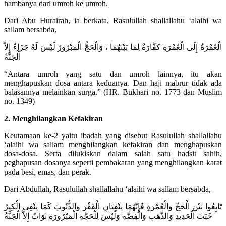
hambanya dari umroh ke umroh.
Dari Abu Hurairah, ia berkata, Rasulullah shallallahu ‘alaihi wa
sallam bersabda,
الْعُمْرَةُ إِلَى الْعُمْرَةِ كَفَّارَةٌ لِمَا بَيْنَهُمَا ، وَالْحَجُّ الْمَبْرُورُ لَيْسَ لَهُ جَزَاءٌ إِلاَّ
الْجَنَّةُ
“Antara umroh yang satu dan umroh lainnya, itu akan
menghapuskan dosa antara keduanya. Dan haji mabrur tidak ada
balasannya melainkan surga.” (HR. Bukhari no. 1773 dan Muslim
no. 1349)
2. Menghilangkan Kefakiran
Keutamaan ke-2 yaitu ibadah yang disebut Rasulullah shallallahu
‘alaihi wa sallam menghilangkan kefakiran dan menghapuskan
dosa-dosa. Serta dilukiskan dalam salah satu hadsit sahih,
peghapusan dosanya seperti pembakaran yang menghilangkan karat
pada besi, emas, dan perak.
Dari Abdullah, Rasulullah shallallahu ‘alaihi wa sallam bersabda,
تَابِعُوا بَيْنَ الْحَجِّ وَالْعُمْرَةِ فَإِنَّهُمَا يَنْفِيَانِ الْفَقْرَ وَالذُّنُوبَ كَمَا يَنْفِى الْكِيرُ
خَبَثَ الْحَدِيدِ وَالذَّهَبِ وَالْفِضَّةِ وَلَيْسَ لِلْحَجَّةِ الْمَبْرُورَةِ ثَوَابٌ إِلاَّ الْجَنَّةُ