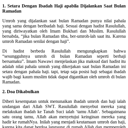
1. Setara Dengan Ibadah Haji apabila Dijalankan Saat Bulan
Ramadan
Umroh yang dijalankan saat bulan Ramadan punya nilai pahala
yang sama dengan beribadah haji. Sesuai dengan hadist Rasulullah,
yang diriwayatkan oleh Imam Bukhari dan Muslim. Rasulullah
bersabda, “jika bulan Ramadan tiba, ber-umroh-lah saat itu. Karena
umroh Ramadan senilai dengan haji”.
Di hadist berbeda Rasulullah mengungkapkan bahwa
“sesungguhnya umroh di bulan Ramadan seperti berhaji
bersamaku”. Imam Nawawi menjelaskan jika maksud dari hadist itu
adalah nilai pahala umrah yang dikerjakan saat bulan Ramadan ini
setara dengan pahala haji. tapi, tetap saja posisi haji sebagai ibadah
wajib bagi kaum muslim tidak dapat digantikan oleh umroh di bulan
Ramadan.
2. Doa Dikabulkan
Diberi kesempatan untuk menunaikan ibadah umroh dan haji ialah
undangan dari Allah SWT. Rasulullah menyebut mereka yang
melakukan ibadah ke Tanah Suci ialah ‘tamu Allah’. Sebagaimana
satu orang tamu, Allah akan menyetujui keinginan mereka yang
hadir ke rumahNya. Inilah yang menjadi keutamaan umroh dan haji,
karena kita dapat berdoa langsung di rumah Allah dan memperoleh