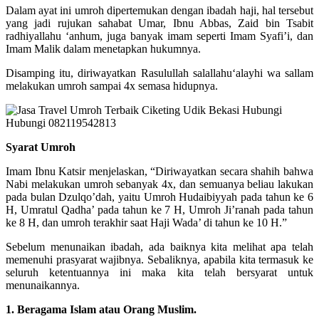
Dalam ayat ini umroh dipertemukan dengan ibadah haji, hal tersebut
yang jadi rujukan sahabat Umar, Ibnu Abbas, Zaid bin Tsabit
radhiyallahu ‘anhum, juga banyak imam seperti Imam Syafi’i, dan
Imam Malik dalam menetapkan hukumnya.
Disamping itu, diriwayatkan Rasulullah salallahu‘alayhi wa sallam
melakukan umroh sampai 4x semasa hidupnya.
Syarat Umroh
Imam Ibnu Katsir menjelaskan, “Diriwayatkan secara shahih bahwa
Nabi melakukan umroh sebanyak 4x, dan semuanya beliau lakukan
pada bulan Dzulqo’dah, yaitu Umroh Hudaibiyyah pada tahun ke 6
H, Umratul Qadha’ pada tahun ke 7 H, Umroh Ji’ranah pada tahun
ke 8 H, dan umroh terakhir saat Haji Wada’ di tahun ke 10 H.”
Sebelum menunaikan ibadah, ada baiknya kita melihat apa telah
memenuhi prasyarat wajibnya. Sebaliknya, apabila kita termasuk ke
seluruh ketentuannya ini maka kita telah bersyarat untuk
menunaikannya.
1. Beragama Islam atau Orang Muslim.