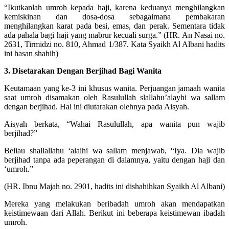
“Ikutkanlah umroh kepada haji, karena keduanya menghilangkan
kemiskinan dan dosa-dosa sebagaimana pembakaran
menghilangkan karat pada besi, emas, dan perak. Sementara tidak
ada pahala bagi haji yang mabrur kecuali surga.” (HR. An Nasai no.
2631, Tirmidzi no. 810, Ahmad 1/387. Kata Syaikh Al Albani hadits
ini hasan shahih)
3. Disetarakan Dengan Berjihad Bagi Wanita
Keutamaan yang ke-3 ini khusus wanita. Perjuangan jamaah wanita
saat umroh disamakan oleh Rasulullah slallahu’alayhi wa sallam
dengan berjihad. Hal ini diutarakan olehnya pada Aisyah.
Aisyah berkata, “Wahai Rasulullah, apa wanita pun wajib
berjihad?”
Beliau shallallahu ‘alaihi wa sallam menjawab, “Iya. Dia wajib
berjihad tanpa ada peperangan di dalamnya, yaitu dengan haji dan
‘umroh.”
(HR. Ibnu Majah no. 2901, hadits ini dishahihkan Syaikh Al Albani)
Mereka yang melakukan beribadah umroh akan mendapatkan
keistimewaan dari Allah. Berikut ini beberapa keistimewan ibadah
umroh.