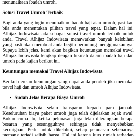
menunaikaan ibadah umroh.
Solusi Travel Umroh Terbaik
Bagi anda yang ingin menunaikan ibadah haji atau umroh, pastikan
bila anda menentukan pilihan travel yang tepat. Dalam hal ini,
Alhijaz Indowisata ada sebagai solusi travel umroh terbaik untuk
anda. Travel Alhijaz Indowisata menawarkan banyak kelebihan
yang pasti akan membuat anda begitu beruntung menggunakannya.
Supaya lebih jelas, kami akan bagikan keuntungan memakai travel
Alhijaz Indowisata lengkap dengan hikmah dalam ibadah haji dan
umroh pada kajian berikut ini.
Keuntungan memakai Travel Alhijaz Indowisata
Berikut deretan keuntungan yang dapat anda peroleh jika memakai
travel haji dan umroh Alhijaz Indowisata.
Sudah Jelas Berapa Biaya Umroh
Alhijaz Indowisata selalu transparan kepada para jamaah.
Keseluruhan biaya paket umroh juga telah dijelaskan sejak awal.
Bukan cuma itu, ketika pelunasan juga telah diterangkan berapa
besaran yang sesungguhnya sehingga tidak menyebabkan
kecurigaan. Perlu untuk diketahui, setiap pelunasan sebenarnya
memang terjadi selisih harga. Hal ini karena kurs rupiah terhadap