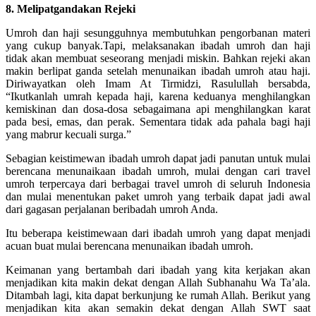
8. Melipatgandakan Rejeki
Umroh dan haji sesungguhnya membutuhkan pengorbanan materi
yang cukup banyak.Tapi, melaksanakan ibadah umroh dan haji
tidak akan membuat seseorang menjadi miskin. Bahkan rejeki akan
makin berlipat ganda setelah menunaikan ibadah umroh atau haji.
Diriwayatkan oleh Imam At Tirmidzi, Rasulullah bersabda,
“Ikutkanlah umrah kepada haji, karena keduanya menghilangkan
kemiskinan dan dosa-dosa sebagaimana api menghilangkan karat
pada besi, emas, dan perak. Sementara tidak ada pahala bagi haji
yang mabrur kecuali surga.”
Sebagian keistimewan ibadah umroh dapat jadi panutan untuk mulai
berencana menunaikaan ibadah umroh, mulai dengan cari travel
umroh terpercaya dari berbagai travel umroh di seluruh Indonesia
dan mulai menentukan paket umroh yang terbaik dapat jadi awal
dari gagasan perjalanan beribadah umroh Anda.
Itu beberapa keistimewaan dari ibadah umroh yang dapat menjadi
acuan buat mulai berencana menunaikan ibadah umroh.
Keimanan yang bertambah dari ibadah yang kita kerjakan akan
menjadikan kita makin dekat dengan Allah Subhanahu Wa Ta’ala.
Ditambah lagi, kita dapat berkunjung ke rumah Allah. Berikut yang
menjadikan kita akan semakin dekat dengan Allah SWT saat