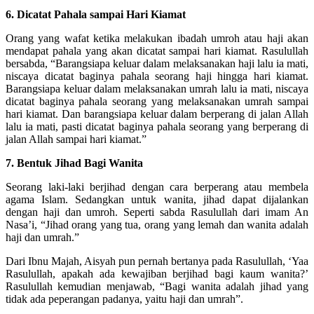
6. Dicatat Pahala sampai Hari Kiamat
Orang yang wafat ketika melakukan ibadah umroh atau haji akan
mendapat pahala yang akan dicatat sampai hari kiamat. Rasulullah
bersabda, “Barangsiapa keluar dalam melaksanakan haji lalu ia mati,
niscaya dicatat baginya pahala seorang haji hingga hari kiamat.
Barangsiapa keluar dalam melaksanakan umrah lalu ia mati, niscaya
dicatat baginya pahala seorang yang melaksanakan umrah sampai
hari kiamat. Dan barangsiapa keluar dalam berperang di jalan Allah
lalu ia mati, pasti dicatat baginya pahala seorang yang berperang di
jalan Allah sampai hari kiamat.”
7. Bentuk Jihad Bagi Wanita
Seorang laki-laki berjihad dengan cara berperang atau membela
agama Islam. Sedangkan untuk wanita, jihad dapat dijalankan
dengan haji dan umroh. Seperti sabda Rasulullah dari imam An
Nasa’i, “Jihad orang yang tua, orang yang lemah dan wanita adalah
haji dan umrah.”
Dari Ibnu Majah, Aisyah pun pernah bertanya pada Rasulullah, ‘Yaa
Rasulullah, apakah ada kewajiban berjihad bagi kaum wanita?’
Rasulullah kemudian menjawab, “Bagi wanita adalah jihad yang
tidak ada peperangan padanya, yaitu haji dan umrah”.