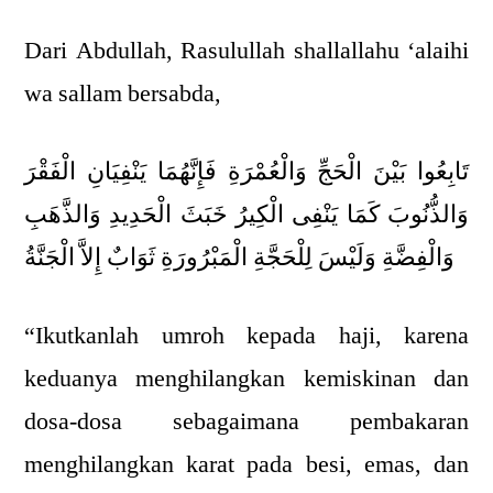
Dari Abdullah, Rasulullah shallallahu ‘alaihi
wa sallam bersabda,
تَابِعُوا بَيْنَ الْحَجِّ وَالْعُمْرَةِ فَإِنَّهُمَا يَنْفِيَانِ الْفَقْرَ
وَالذُّنُوبَ كَمَا يَنْفِى الْكِيرُ خَبَثَ الْحَدِيدِ وَالذَّهَبِ
وَالْفِضَّةِ وَلَيْسَ لِلْحَجَّةِ الْمَبْرُورَةِ ثَوَابٌ إِلاَّ الْجَنَّةُ
“Ikutkanlah umroh kepada haji, karena
keduanya menghilangkan kemiskinan dan
dosa-dosa sebagaimana pembakaran
menghilangkan karat pada besi, emas, dan