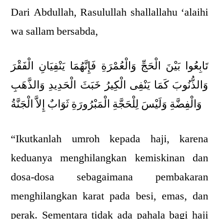
Dari Abdullah, Rasulullah shallallahu ‘alaihi
wa sallam bersabda,
تَابِعُوا بَيْنَ الْحَجِّ وَالْعُمْرَةِ فَإِنَّهُمَا يَنْفِيَانِ الْفَقْرَ
وَالذُّنُوبَ كَمَا يَنْفِى الْكِيرُ خَبَثَ الْحَدِيدِ وَالذَّهَبِ
وَالْفِضَّةِ وَلَيْسَ لِلْحَجَّةِ الْمَبْرُورَةِ ثَوَابٌ إِلاَّ الْجَنَّةُ
“Ikutkanlah umroh kepada haji, karena
keduanya menghilangkan kemiskinan dan
dosa-dosa sebagaimana pembakaran
menghilangkan karat pada besi, emas, dan
perak. Sementara tidak ada pahala bagi haji