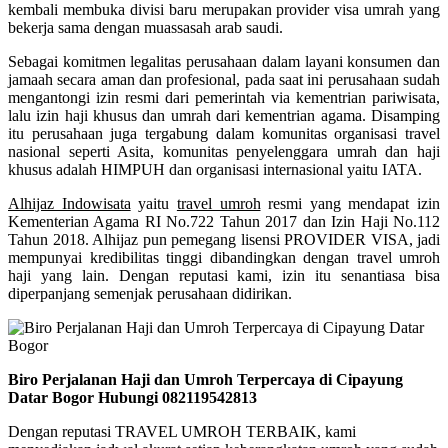
kembali membuka divisi baru merupakan provider visa umrah yang
bekerja sama dengan muassasah arab saudi.
Sebagai komitmen legalitas perusahaan dalam layani konsumen dan
jamaah secara aman dan profesional, pada saat ini perusahaan sudah
mengantongi izin resmi dari pemerintah via kementrian pariwisata,
lalu izin haji khusus dan umrah dari kementrian agama. Disamping
itu perusahaan juga tergabung dalam komunitas organisasi travel
nasional seperti Asita, komunitas penyelenggara umrah dan haji
khusus adalah HIMPUH dan organisasi internasional yaitu IATA.
Alhijaz Indowisata
yaitu
travel umroh
resmi yang mendapat izin
Kementerian Agama RI No.722 Tahun 2017 dan Izin Haji No.112
Tahun 2018. Alhijaz pun pemegang lisensi PROVIDER VISA, jadi
mempunyai kredibilitas tinggi dibandingkan dengan travel umroh
haji yang lain. Dengan reputasi kami, izin itu senantiasa bisa
diperpanjang semenjak perusahaan didirikan.
Biro Perjalanan Haji dan Umroh Terpercaya di Cipayung
Datar Bogor Hubungi 082119542813
Dengan reputasi TRAVEL UMROH TERBAIK, kami