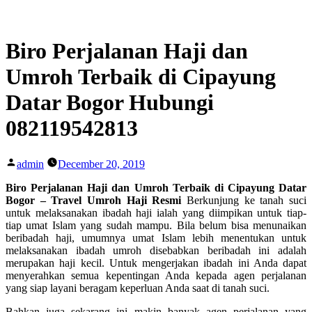
Skip
to
content
Biro Perjalanan Haji dan
Umroh Terbaik di Cipayung
Datar Bogor Hubungi
082119542813
Posted
admin
December 20, 2019
by
Biro Perjalanan Haji dan Umroh Terbaik di Cipayung Datar
Bogor – Travel Umroh Haji Resmi
Berkunjung ke tanah suci
untuk melaksanakan ibadah haji ialah yang diimpikan untuk tiap-
tiap umat Islam yang sudah mampu. Bila belum bisa menunaikan
beribadah haji, umumnya umat Islam lebih menentukan untuk
melaksanakan ibadah umroh disebabkan beribadah ini adalah
merupakan haji kecil. Untuk mengerjakan ibadah ini Anda dapat
menyerahkan semua kepentingan Anda kepada agen perjalanan
yang siap layani beragam keperluan Anda saat di tanah suci.
Bahkan juga sekarang ini makin banyak agen perjalanan yang