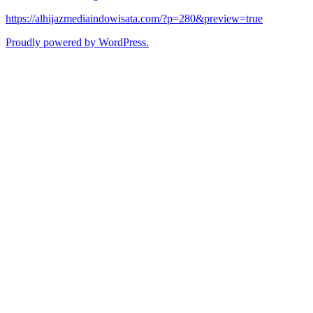
https://alhijazmediaindowisata.com/?p=280&preview=true
Proudly powered by WordPress.