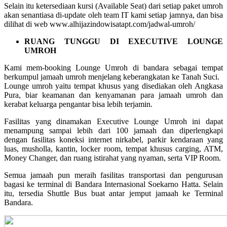
Selain itu ketersediaan kursi (Available Seat) dari setiap paket umroh
akan senantiasa di-update oleh team IT kami setiap jamnya, dan bisa
dilihat di web www.alhijazindowisatapt.com/jadwal-umroh/
RUANG TUNGGU DI EXECUTIVE LOUNGE
UMROH
Kami mem-booking Lounge Umroh di bandara sebagai tempat
berkumpul jamaah umroh menjelang keberangkatan ke Tanah Suci.
Lounge umroh yaitu tempat khusus yang disediakan oleh Angkasa
Pura, biar keamanan dan kenyamanan para jamaah umroh dan
kerabat keluarga pengantar bisa lebih terjamin.
Fasilitas yang dinamakan Executive Lounge Umroh ini dapat
menampung sampai lebih dari 100 jamaah dan diperlengkapi
dengan fasilitas koneksi internet nirkabel, parkir kendaraan yang
luas, musholla, kantin, locker room, tempat khusus carging, ATM,
Money Changer, dan ruang istirahat yang nyaman, serta VIP Room.
Semua jamaah pun meraih fasilitas transportasi dan pengurusan
bagasi ke terminal di Bandara Internasional Soekarno Hatta. Selain
itu, tersedia Shuttle Bus buat antar jemput jamaah ke Terminal
Bandara.