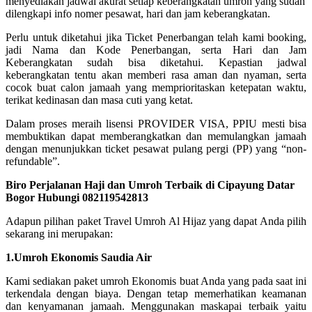
menyediakan jadwal akurat setiap keberangkatan umroh yang sudah
dilengkapi info nomer pesawat, hari dan jam keberangkatan.
Perlu untuk diketahui jika Ticket Penerbangan telah kami booking,
jadi Nama dan Kode Penerbangan, serta Hari dan Jam
Keberangkatan sudah bisa diketahui. Kepastian jadwal
keberangkatan tentu akan memberi rasa aman dan nyaman, serta
cocok buat calon jamaah yang memprioritaskan ketepatan waktu,
terikat kedinasan dan masa cuti yang ketat.
Dalam proses meraih lisensi PROVIDER VISA, PPIU mesti bisa
membuktikan dapat memberangkatkan dan memulangkan jamaah
dengan menunjukkan ticket pesawat pulang pergi (PP) yang “non-
refundable”.
Biro Perjalanan Haji dan Umroh Terbaik di Cipayung Datar
Bogor Hubungi 082119542813
Adapun pilihan paket Travel Umroh Al Hijaz yang dapat Anda pilih
sekarang ini merupakan:
1.Umroh Ekonomis Saudia Air
Kami sediakan paket umroh Ekonomis buat Anda yang pada saat ini
terkendala dengan biaya. Dengan tetap memerhatikan keamanan
dan kenyamanan jamaah. Menggunakan maskapai terbaik yaitu