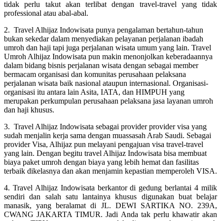
tidak perlu takut akan terlibat dengan travel-travel yang tidak
professional atau abal-abal.
2. Travel Alhijaz Indowisata punya pengalaman bertahun-tahun
bukan sekedar dalam menyediakan pelayanan perjalanan ibadah
umroh dan haji tapi juga perjalanan wisata umum yang lain. Travel
Umroh Alhijaz Indowisata pun makin menonjolkan keberadaannya
dalam bidang bisnis perjalanan wisata dengan sebagai member
bermacam organisasi dan komunitas perusahaan pelaksana
perjalanan wisata baik nasional ataupun internasional. Organisasi-
organisasi itu antara lain Asita, IATA, dan HIMPUH yang
merupakan perkumpulan perusahaan pelaksana jasa layanan umroh
dan haji khusus.
3. Travel Alhijaz Indowisata sebagai provider provider visa yang
sudah menjalin kerja sama dengan muassasah Arab Saudi. Sebagai
provider Visa, Alhijaz pun melayani pengajuan visa travel-travel
yang lain. Dengan begitu travel Alhijaz Indowisata bisa membuat
biaya paket umroh dengan biaya yang lebih hemat dan fasilitas
terbaik dikelasnya dan akan menjamin kepastian memperoleh VISA.
4. Travel Alhijaz Indowisata berkantor di gedung berlantai 4 milik
sendiri dan salah satu lantainya khusus digunakan buat belajar
manasik, yang beralamat di JL. DEWI SARTIKA NO. 239A,
CWANG JAKARTA TIMUR. Jadi Anda tak perlu khawatir akan