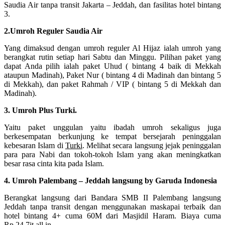
Saudia Air tanpa transit Jakarta – Jeddah, dan fasilitas hotel bintang
3.
2.Umroh Reguler Saudia Air
Yang dimaksud dengan umroh reguler Al Hijaz ialah umroh yang
berangkat rutin setiap hari Sabtu dan Minggu. Pilihan paket yang
dapat Anda pilih ialah paket Uhud ( bintang 4 baik di Mekkah
ataupun Madinah), Paket Nur ( bintang 4 di Madinah dan bintang 5
di Mekkah), dan paket Rahmah / VIP ( bintang 5 di Mekkah dan
Madinah).
3. Umroh Plus Turki.
Yaitu paket unggulan yaitu ibadah umroh sekaligus juga
berkesempatan berkunjung ke tempat bersejarah peninggalan
kebesaran Islam di
Turki
. Melihat secara langsung jejak peninggalan
para para Nabi dan tokoh-tokoh Islam yang akan meningkatkan
besar rasa cinta kita pada Islam.
4. Umroh Palembang – Jeddah langsung by Garuda Indonesia
Berangkat langsung dari Bandara SMB II Palembang langsung
Jeddah tanpa transit dengan menggunakan maskapai terbaik dan
hotel bintang 4+ cuma 60M dari Masjidil Haram. Biaya cuma
Rp.24,7jt all in.