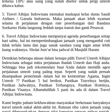
terkena TIPU atau uang yang sudah disetor untuk pergi umroh
dibawa kabur.
5. Travel Alhijaz Indowisata memakai maskapai kelas dunia Saudi
Airlines / Garuda Indonesia. Maka jamaah akan lebih nyaman
selama di perjalanan dengan rute penerbangan dari Bandara
Soekarno Hatta langsung Jeddah tanpa transit dan ganti Pesawat.
6. Travel Alhijaz Indowisata mempunyai agenda penerbangan setiap
hari sabtu, hal ini mempertimbangkan jamaah yang mengambil cuti
tidak terlalu lama dan juga sanak saudara yang ingin antar lebih
luang waktunya. Sholat Jum’at bisa jadwal di Masjidil Haram
Demikian beberapa alasan dalam kenapa pilih Travel Umroh Alhijaz
Indowisata sebagai mitra perjalanan ibadah Umroh dan Haji anda.
Sehingga bisa jadi rekomendasi buat Anda dalam memilih agen
perjalanan umroh yang paling tepat. Seperti yang sudah pernah
disampaikan pemerintah dalam hal ini kementrian Agama, Ingin
Umroh ?? Pastikan 5 hal berikut, Pastikan Travelnya berijin,
Pastikan Jadwalnya, Pastikan Terbangnya, Pastikan Hotelnya,
Pastikan Visanya. Alhamdulillah 5 pasti itu ada di dalam Travel
Alhijaz Indowisata.
Kami begitu paham kekhawatiran masyarakat berkenaan banyaknya
travel umroh nakal akhir-akhir ini. Ratusan ribu calon jamaah yang
gagal diberangkatkan dengan nilai kerugian ratusan milyar rupiah.