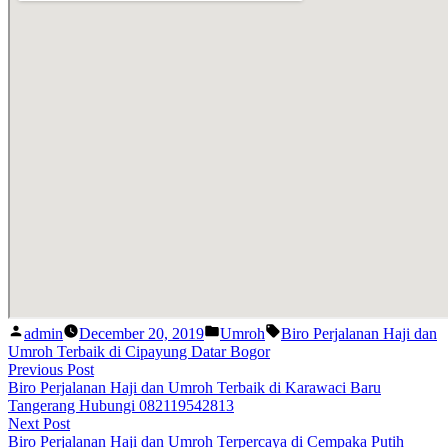
Posted
Posted
Tags:
admin
December 20, 2019
Umroh
Biro Perjalanan Haji dan
by
in
Umroh Terbaik di Cipayung Datar Bogor
Post
Previous
Previous Post
post:
Biro Perjalanan Haji dan Umroh Terbaik di Karawaci Baru
navigation
Tangerang Hubungi 082119542813
Next
Next Post
post:
Biro Perjalanan Haji dan Umroh Terpercaya di Cempaka Putih