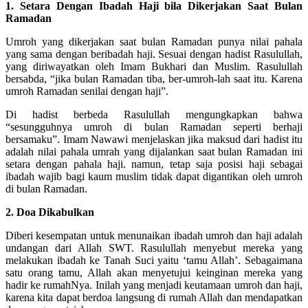
1. Setara Dengan Ibadah Haji bila Dikerjakan Saat Bulan
Ramadan
Umroh yang dikerjakan saat bulan Ramadan punya nilai pahala
yang sama dengan beribadah haji. Sesuai dengan hadist Rasulullah,
yang diriwayatkan oleh Imam Bukhari dan Muslim. Rasulullah
bersabda, “jika bulan Ramadan tiba, ber-umroh-lah saat itu. Karena
umroh Ramadan senilai dengan haji”.
Di hadist berbeda Rasulullah mengungkapkan bahwa
“sesungguhnya umroh di bulan Ramadan seperti berhaji
bersamaku”. Imam Nawawi menjelaskan jika maksud dari hadist itu
adalah nilai pahala umrah yang dijalankan saat bulan Ramadan ini
setara dengan pahala haji. namun, tetap saja posisi haji sebagai
ibadah wajib bagi kaum muslim tidak dapat digantikan oleh umroh
di bulan Ramadan.
2. Doa Dikabulkan
Diberi kesempatan untuk menunaikan ibadah umroh dan haji adalah
undangan dari Allah SWT. Rasulullah menyebut mereka yang
melakukan ibadah ke Tanah Suci yaitu ‘tamu Allah’. Sebagaimana
satu orang tamu, Allah akan menyetujui keinginan mereka yang
hadir ke rumahNya. Inilah yang menjadi keutamaan umroh dan haji,
karena kita dapat berdoa langsung di rumah Allah dan mendapatkan