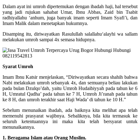
Dalam ayat ini umroh dipertemukan dengan ibadah haji, hal tersebut
yang jadi rujukan sahabat Umar, Ibnu Abbas, Zaid bin Tsabit
radhiyallahu ‘anhum, juga banyak imam seperti Imam Syafi’i, dan
Imam Malik dalam menetapkan hukumnya.
Disamping itu, diriwayatkan Rasulullah salallahu‘alayhi wa sallam
melakukan umroh sampai 4x semasa hidupnya.
Syarat Umroh
Imam Ibnu Katsir menjelaskan, “Diriwayatkan secara shahih bahwa
Nabi melakukan umroh sebanyak 4x, dan semuanya beliau lakukan
pada bulan Dzulqo’dah, yaitu Umroh Hudaibiyyah pada tahun ke 6
H, Umratul Qadha’ pada tahun ke 7 H, Umroh Ji’ranah pada tahun
ke 8 H, dan umroh terakhir saat Haji Wada’ di tahun ke 10 H.”
Sebelum menunaikan ibadah, ada baiknya kita melihat apa telah
memenuhi prasyarat wajibnya. Sebaliknya, bila kita termasuk ke
seluruh ketentuannya ini maka kita telah bersyarat untuk
menunaikannya.
1. Beragama Islam atau Orang Muslim.