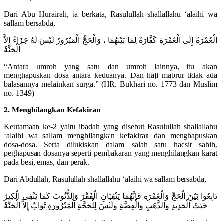
Dari Abu Hurairah, ia berkata, Rasulullah shallallahu ‘alaihi wa
sallam bersabda,
الْعُمْرَةُ إِلَى الْعُمْرَةِ كَفَّارَةٌ لِمَا بَيْنَهُمَا ، وَالْحَجُّ الْمَبْرُورُ لَيْسَ لَهُ جَزَاءٌ إِلاَّ
الْجَنَّةُ
“Antara umroh yang satu dan umroh lainnya, itu akan
menghapuskan dosa antara keduanya. Dan haji mabrur tidak ada
balasannya melainkan surga.” (HR. Bukhari no. 1773 dan Muslim
no. 1349)
2. Menghilangkan Kefakiran
Keutamaan ke-2 yaitu ibadah yang disebut Rasulullah shallallahu
‘alaihi wa sallam menghilangkan kefakiran dan menghapuskan
dosa-dosa. Serta dilukiskan dalam salah satu hadsit sahih,
peghapusan dosanya seperti pembakaran yang menghilangkan karat
pada besi, emas, dan perak.
Dari Abdullah, Rasulullah shallallahu ‘alaihi wa sallam bersabda,
تَابِعُوا بَيْنَ الْحَجِّ وَالْعُمْرَةِ فَإِنَّهُمَا يَنْفِيَانِ الْفَقْرَ وَالذُّنُوبَ كَمَا يَنْفِى الْكِيرُ
خَبَثَ الْحَدِيدِ وَالذَّهَبِ وَالْفِضَّةِ وَلَيْسَ لِلْحَجَّةِ الْمَبْرُورَةِ ثَوَابٌ إِلاَّ الْجَنَّةُ