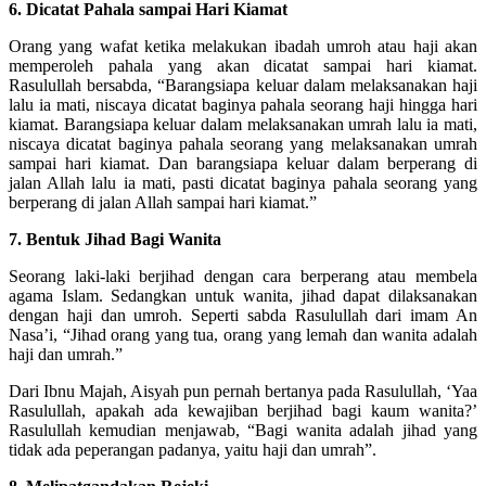
6. Dicatat Pahala sampai Hari Kiamat
Orang yang wafat ketika melakukan ibadah umroh atau haji akan
memperoleh pahala yang akan dicatat sampai hari kiamat.
Rasulullah bersabda, “Barangsiapa keluar dalam melaksanakan haji
lalu ia mati, niscaya dicatat baginya pahala seorang haji hingga hari
kiamat. Barangsiapa keluar dalam melaksanakan umrah lalu ia mati,
niscaya dicatat baginya pahala seorang yang melaksanakan umrah
sampai hari kiamat. Dan barangsiapa keluar dalam berperang di
jalan Allah lalu ia mati, pasti dicatat baginya pahala seorang yang
berperang di jalan Allah sampai hari kiamat.”
7. Bentuk Jihad Bagi Wanita
Seorang laki-laki berjihad dengan cara berperang atau membela
agama Islam. Sedangkan untuk wanita, jihad dapat dilaksanakan
dengan haji dan umroh. Seperti sabda Rasulullah dari imam An
Nasa’i, “Jihad orang yang tua, orang yang lemah dan wanita adalah
haji dan umrah.”
Dari Ibnu Majah, Aisyah pun pernah bertanya pada Rasulullah, ‘Yaa
Rasulullah, apakah ada kewajiban berjihad bagi kaum wanita?’
Rasulullah kemudian menjawab, “Bagi wanita adalah jihad yang
tidak ada peperangan padanya, yaitu haji dan umrah”.