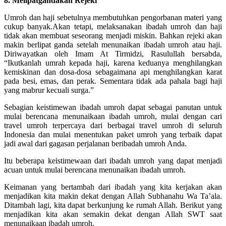
8. Melipatgandakan Rejeki
Umroh dan haji sebetulnya membutuhkan pengorbanan materi yang
cukup banyak.Akan tetapi, melaksanakan ibadah umroh dan haji
tidak akan membuat seseorang menjadi miskin. Bahkan rejeki akan
makin berlipat ganda setelah menunaikan ibadah umroh atau haji.
Diriwayatkan oleh Imam At Tirmidzi, Rasulullah bersabda,
“Ikutkanlah umrah kepada haji, karena keduanya menghilangkan
kemiskinan dan dosa-dosa sebagaimana api menghilangkan karat
pada besi, emas, dan perak. Sementara tidak ada pahala bagi haji
yang mabrur kecuali surga.”
Sebagian keistimewan ibadah umroh dapat sebagai panutan untuk
mulai berencana menunaikaan ibadah umroh, mulai dengan cari
travel umroh terpercaya dari berbagai travel umroh di seluruh
Indonesia dan mulai menentukan paket umroh yang terbaik dapat
jadi awal dari gagasan perjalanan beribadah umroh Anda.
Itu beberapa keistimewaan dari ibadah umroh yang dapat menjadi
acuan untuk mulai berencana menunaikan ibadah umroh.
Keimanan yang bertambah dari ibadah yang kita kerjakan akan
menjadikan kita makin dekat dengan Allah Subhanahu Wa Ta’ala.
Ditambah lagi, kita dapat berkunjung ke rumah Allah. Berikut yang
menjadikan kita akan semakin dekat dengan Allah SWT saat
menunaikaan ibadah umroh.