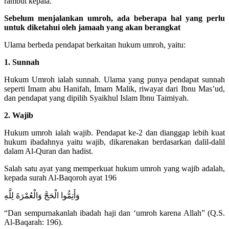
rambut kepala.
Sebelum menjalankan umroh, ada beberapa hal yang perlu
untuk diketahui oleh jamaah yang akan berangkat
Ulama berbeda pendapat berkaitan hukum umroh, yaitu:
1. Sunnah
Hukum Umroh ialah sunnah. Ulama yang punya pendapat sunnah
seperti Imam abu Hanifah, Imam Malik, riwayat dari Ibnu Mas’ud,
dan pendapat yang dipilih Syaikhul Islam Ibnu Taimiyah.
2. Wajib
Hukum umroh ialah wajib. Pendapat ke-2 dan dianggap lebih kuat
hukum ibadahnya yaitu wajib, dikarenakan berdasarkan dalil-dalil
dalam Al-Quran dan hadist.
Salah satu ayat yang memperkuat hukum umroh yang wajib adalah,
kepada surah Al-Baqoroh ayat 196
وَأَتِمُّوا الْحَجَّ وَالْعُمْرَةَ لِلَّهِ
“Dan sempurnakanlah ibadah haji dan ‘umroh karena Allah” (Q.S.
Al-Baqarah: 196).