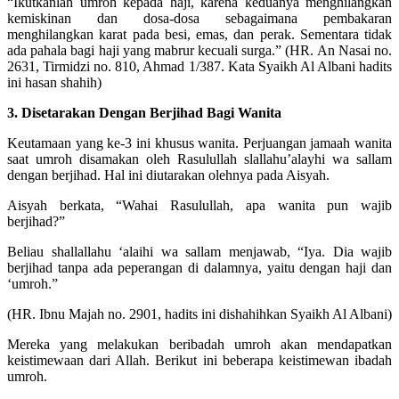
“Ikutkanlah umroh kepada haji, karena keduanya menghilangkan
kemiskinan dan dosa-dosa sebagaimana pembakaran
menghilangkan karat pada besi, emas, dan perak. Sementara tidak
ada pahala bagi haji yang mabrur kecuali surga.” (HR. An Nasai no.
2631, Tirmidzi no. 810, Ahmad 1/387. Kata Syaikh Al Albani hadits
ini hasan shahih)
3. Disetarakan Dengan Berjihad Bagi Wanita
Keutamaan yang ke-3 ini khusus wanita. Perjuangan jamaah wanita
saat umroh disamakan oleh Rasulullah slallahu’alayhi wa sallam
dengan berjihad. Hal ini diutarakan olehnya pada Aisyah.
Aisyah berkata, “Wahai Rasulullah, apa wanita pun wajib
berjihad?”
Beliau shallallahu ‘alaihi wa sallam menjawab, “Iya. Dia wajib
berjihad tanpa ada peperangan di dalamnya, yaitu dengan haji dan
‘umroh.”
(HR. Ibnu Majah no. 2901, hadits ini dishahihkan Syaikh Al Albani)
Mereka yang melakukan beribadah umroh akan mendapatkan
keistimewaan dari Allah. Berikut ini beberapa keistimewan ibadah
umroh.