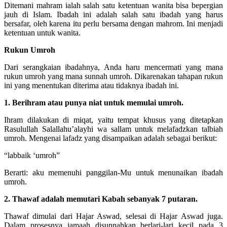
Ditemani mahram ialah salah satu ketentuan wanita bisa bepergian
jauh di Islam. Ibadah ini adalah salah satu ibadah yang harus
bersafar, oleh karena itu perlu bersama dengan mahrom. Ini menjadi
ketentuan untuk wanita.
Rukun Umroh
Dari serangkaian ibadahnya, Anda haru mencermati yang mana
rukun umroh yang mana sunnah umroh. Dikarenakan tahapan rukun
ini yang menentukan diterima atau tidaknya ibadah ini.
1. Berihram atau punya niat untuk memulai umroh.
Ihram dilakukan di miqat, yaitu tempat khusus yang ditetapkan
Rasulullah Salallahu’alayhi wa sallam untuk melafadzkan talbiah
umroh. Mengenai lafadz yang disampaikan adalah sebagai berikut:
“labbaik ‘umroh”
Berarti: aku memenuhi panggilan-Mu untuk menunaikan ibadah
umroh.
2. Thawaf adalah memutari Kabah sebanyak 7 putaran.
Thawaf dimulai dari Hajar Aswad, selesai di Hajar Aswad juga.
Dalam prosesnya jamaah disunnahkan berlari-lari kecil pada 3