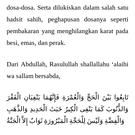
dosa-dosa. Serta dilukiskan dalam salah satu
hadsit sahih, peghapusan dosanya seperti
pembakaran yang menghilangkan karat pada
besi, emas, dan perak.
Dari Abdullah, Rasulullah shallallahu ‘alaihi
wa sallam bersabda,
تَابِعُوا بَيْنَ الْحَجِّ وَالْعُمْرَةِ فَإِنَّهُمَا يَنْفِيَانِ الْفَقْرَ
وَالذُّنُوبَ كَمَا يَنْفِى الْكِيرُ خَبَثَ الْحَدِيدِ وَالذَّهَبِ
وَالْفِضَّةِ وَلَيْسَ لِلْحَجَّةِ الْمَبْرُورَةِ ثَوَابٌ إِلاَّ الْجَنَّةُ