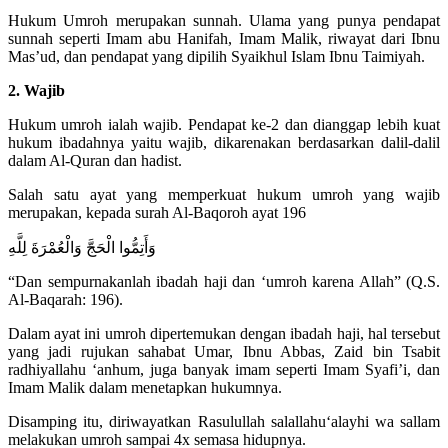
Hukum Umroh merupakan sunnah. Ulama yang punya pendapat
sunnah seperti Imam abu Hanifah, Imam Malik, riwayat dari Ibnu
Mas’ud, dan pendapat yang dipilih Syaikhul Islam Ibnu Taimiyah.
2. Wajib
Hukum umroh ialah wajib. Pendapat ke-2 dan dianggap lebih kuat
hukum ibadahnya yaitu wajib, dikarenakan berdasarkan dalil-dalil
dalam Al-Quran dan hadist.
Salah satu ayat yang memperkuat hukum umroh yang wajib
merupakan, kepada surah Al-Baqoroh ayat 196
وَأَتِمُّوا الْحَجَّ وَالْعُمْرَةَ لِلَّهِ
“Dan sempurnakanlah ibadah haji dan ‘umroh karena Allah” (Q.S.
Al-Baqarah: 196).
Dalam ayat ini umroh dipertemukan dengan ibadah haji, hal tersebut
yang jadi rujukan sahabat Umar, Ibnu Abbas, Zaid bin Tsabit
radhiyallahu ‘anhum, juga banyak imam seperti Imam Syafi’i, dan
Imam Malik dalam menetapkan hukumnya.
Disamping itu, diriwayatkan Rasulullah salallahu‘alayhi wa sallam
melakukan umroh sampai 4x semasa hidupnya.