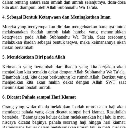
dalam rentang antara satu umrah dan umrah selanjutnya, dosa-dosa
kita akan diampuni oleh Allah Subhanahu Wa Ta’ala.
4. Sebagai Bentuk Ketaqwaan dan Meningkatkan Iman
Mereka yang menyempatkan diri dan mengeluarkan hartanya untuk
melaksanakan ibadah umroh ialah hamba yang menunjukkan
ketaqwaan pada Allah Subhanahu Wa Ta’ala. Saat seseorang
melakukan ibadah sebagai bentuk taqwa, maka keimanannya akan
makin bertambah.
5. Mendekatkan Diri pada Allah
Keimanan yang bertambah dari ibadah yang kita kerjakan akan
menjadikan kita semakin dekat dengan Allah Subhanahu Wa Ta’ala.
Ditambah lagi, kita dapat berkunjung ke rumah Allah. Berikut yang
menjadikan kita akan makin dekat dengan Allah SWT saat
menunaikan ibadah umroh.
6. Dicatat Pahala sampai Hari Kiamat
Orang yang wafat dikala melakukan ibadah umroh atau haji akan
mendapat pahala yang akan dicatat sampai hari kiamat. Rasulullah
bersabda, “Barangsiapa keluar dalam melaksanakan haji lalu ia mati,
niscaya dicatat baginya pahala seorang haji hingga hari kiamat.
Barangsiapa keluar dalam melaksanakan umrah lalu ia mati, niscaya