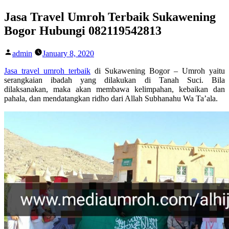
Skip
Jasa Travel Umroh Terbaik Sukawening
to
Bogor Hubungi 082119542813
content
Posted
admin
January 8, 2020
by
Jasa travel umroh terbaik
di Sukawening Bogor – Umroh yaitu
serangkaian ibadah yang dilakukan di Tanah Suci. Bila
dilaksanakan, maka akan membawa kelimpahan, kebaikan dan
pahala, dan mendatangkan ridho dari Allah Subhanahu Wa Ta’ala.