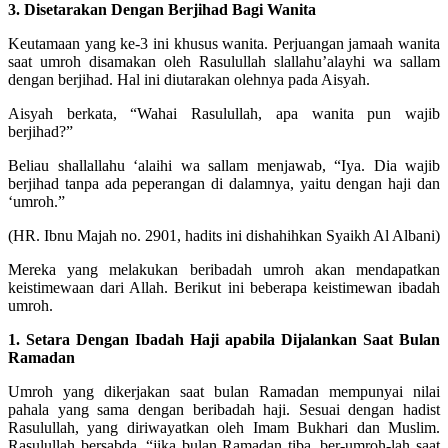
3. Disetarakan Dengan Berjihad Bagi Wanita
Keutamaan yang ke-3 ini khusus wanita. Perjuangan jamaah wanita
saat umroh disamakan oleh Rasulullah slallahu’alayhi wa sallam
dengan berjihad. Hal ini diutarakan olehnya pada Aisyah.
Aisyah berkata, “Wahai Rasulullah, apa wanita pun wajib
berjihad?”
Beliau shallallahu ‘alaihi wa sallam menjawab, “Iya. Dia wajib
berjihad tanpa ada peperangan di dalamnya, yaitu dengan haji dan
‘umroh.”
(HR. Ibnu Majah no. 2901, hadits ini dishahihkan Syaikh Al Albani)
Mereka yang melakukan beribadah umroh akan mendapatkan
keistimewaan dari Allah. Berikut ini beberapa keistimewan ibadah
umroh.
1. Setara Dengan Ibadah Haji apabila Dijalankan Saat Bulan
Ramadan
Umroh yang dikerjakan saat bulan Ramadan mempunyai nilai
pahala yang sama dengan beribadah haji. Sesuai dengan hadist
Rasulullah, yang diriwayatkan oleh Imam Bukhari dan Muslim.
Rasulullah bersabda, “jika bulan Ramadan tiba, ber-umroh-lah saat