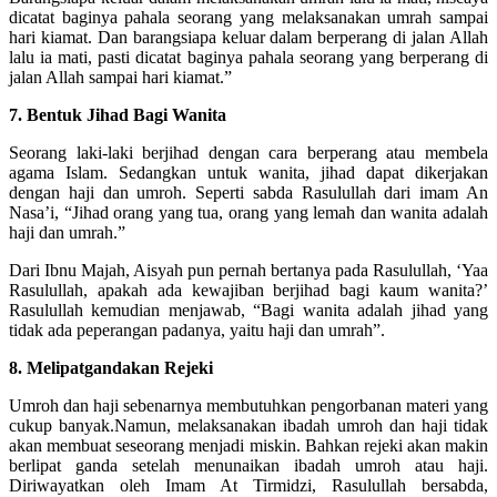
dicatat baginya pahala seorang yang melaksanakan umrah sampai
hari kiamat. Dan barangsiapa keluar dalam berperang di jalan Allah
lalu ia mati, pasti dicatat baginya pahala seorang yang berperang di
jalan Allah sampai hari kiamat.”
7. Bentuk Jihad Bagi Wanita
Seorang laki-laki berjihad dengan cara berperang atau membela
agama Islam. Sedangkan untuk wanita, jihad dapat dikerjakan
dengan haji dan umroh. Seperti sabda Rasulullah dari imam An
Nasa’i, “Jihad orang yang tua, orang yang lemah dan wanita adalah
haji dan umrah.”
Dari Ibnu Majah, Aisyah pun pernah bertanya pada Rasulullah, ‘Yaa
Rasulullah, apakah ada kewajiban berjihad bagi kaum wanita?’
Rasulullah kemudian menjawab, “Bagi wanita adalah jihad yang
tidak ada peperangan padanya, yaitu haji dan umrah”.
8. Melipatgandakan Rejeki
Umroh dan haji sebenarnya membutuhkan pengorbanan materi yang
cukup banyak.Namun, melaksanakan ibadah umroh dan haji tidak
akan membuat seseorang menjadi miskin. Bahkan rejeki akan makin
berlipat ganda setelah menunaikan ibadah umroh atau haji.
Diriwayatkan oleh Imam At Tirmidzi, Rasulullah bersabda,