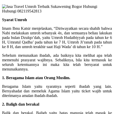
Syarat Umroh
Imam Ibnu Katsir menjelaskan, “Diriwayatkan secara shahih bahwa
Nabi melakukan umroh sebanyak 4x, dan semuanya beliau lakukan
pada bulan Dzulqo’dah, yaitu Umroh Hudaibiyyah pada tahun ke 6
H, Umratul Qadha’ pada tahun ke 7 H, Umroh Ji’ranah pada tahun
ke 8 H, dan umroh terakhir saat Haji Wada’ di tahun ke 10 H.”
Sebelum menunaikan ibadah, ada baiknya kita melihat apa telah
memenuhi prasyarat wajibnya. Sebaliknya, bila kita termasuk ke
seluruh ketentuannya ini maka kita telah bersyarat untuk
menunaikannya.
1. Beragama Islam atau Orang Muslim.
Beragama Islam yaitu syaratnya seperti ibadah yang lain.
Bersyahadat dan memeluk Agama Islam yaitu ticket wajib untuk
diterimanya amalan ibadah-ibadah.
2. Baligh dan berakal
Balik dan berakal. Baligh yaitu batas manusia telah masuk ke