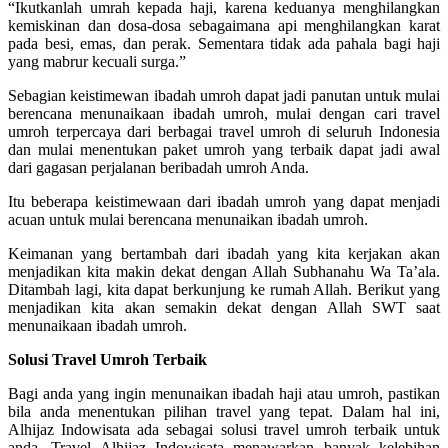
“Ikutkanlah umrah kepada haji, karena keduanya menghilangkan
kemiskinan dan dosa-dosa sebagaimana api menghilangkan karat
pada besi, emas, dan perak. Sementara tidak ada pahala bagi haji
yang mabrur kecuali surga.”
Sebagian keistimewan ibadah umroh dapat jadi panutan untuk mulai
berencana menunaikaan ibadah umroh, mulai dengan cari travel
umroh terpercaya dari berbagai travel umroh di seluruh Indonesia
dan mulai menentukan paket umroh yang terbaik dapat jadi awal
dari gagasan perjalanan beribadah umroh Anda.
Itu beberapa keistimewaan dari ibadah umroh yang dapat menjadi
acuan untuk mulai berencana menunaikan ibadah umroh.
Keimanan yang bertambah dari ibadah yang kita kerjakan akan
menjadikan kita makin dekat dengan Allah Subhanahu Wa Ta’ala.
Ditambah lagi, kita dapat berkunjung ke rumah Allah. Berikut yang
menjadikan kita akan semakin dekat dengan Allah SWT saat
menunaikaan ibadah umroh.
Solusi Travel Umroh Terbaik
Bagi anda yang ingin menunaikan ibadah haji atau umroh, pastikan
bila anda menentukan pilihan travel yang tepat. Dalam hal ini,
Alhijaz Indowisata ada sebagai solusi travel umroh terbaik untuk
anda. Travel Alhijaz Indowisata menawarkan banyak kelebihan