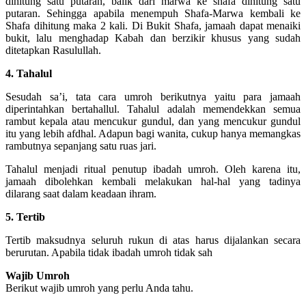
dihitung satu putaran, balik dari marwa ke shafa dihitung satu
putaran. Sehingga apabila menempuh Shafa-Marwa kembali ke
Shafa dihitung maka 2 kali. Di Bukit Shafa, jamaah dapat menaiki
bukit, lalu menghadap Kabah dan berzikir khusus yang sudah
ditetapkan Rasulullah.
4. Tahalul
Sesudah sa’i, tata cara umroh berikutnya yaitu para jamaah
diperintahkan bertahallul. Tahalul adalah memendekkan semua
rambut kepala atau mencukur gundul, dan yang mencukur gundul
itu yang lebih afdhal. Adapun bagi wanita, cukup hanya memangkas
rambutnya sepanjang satu ruas jari.
Tahalul menjadi ritual penutup ibadah umroh. Oleh karena itu,
jamaah dibolehkan kembali melakukan hal-hal yang tadinya
dilarang saat dalam keadaan ihram.
5. Tertib
Tertib maksudnya seluruh rukun di atas harus dijalankan secara
berurutan. Apabila tidak ibadah umroh tidak sah
Wajib Umroh
Berikut wajib umroh yang perlu Anda tahu.