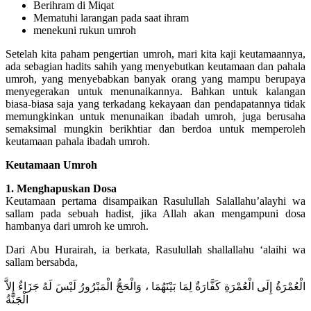
Berihram di Miqat
Mematuhi larangan pada saat ihram
menekuni rukun umroh
Setelah kita paham pengertian umroh, mari kita kaji keutamaannya,
ada sebagian hadits sahih yang menyebutkan keutamaan dan pahala
umroh, yang menyebabkan banyak orang yang mampu berupaya
menyegerakan untuk menunaikannya. Bahkan untuk kalangan
biasa-biasa saja yang terkadang kekayaan dan pendapatannya tidak
memungkinkan untuk menunaikan ibadah umroh, juga berusaha
semaksimal mungkin berikhtiar dan berdoa untuk memperoleh
keutamaan pahala ibadah umroh.
Keutamaan Umroh
1. Menghapuskan Dosa
Keutamaan pertama disampaikan Rasulullah Salallahu’alayhi wa
sallam pada sebuah hadist, jika Allah akan mengampuni dosa
hambanya dari umroh ke umroh.
Dari Abu Hurairah, ia berkata, Rasulullah shallallahu ‘alaihi wa
sallam bersabda,
الْعُمْرَةُ إِلَى الْعُمْرَةِ كَفَّارَةٌ لِمَا بَيْنَهُمَا ، وَالْحَجُّ الْمَبْرُورُ لَيْسَ لَهُ جَزَاءٌ إِلاَّ
الْجَنَّةُ