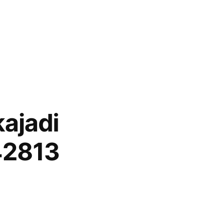
ajadi
42813