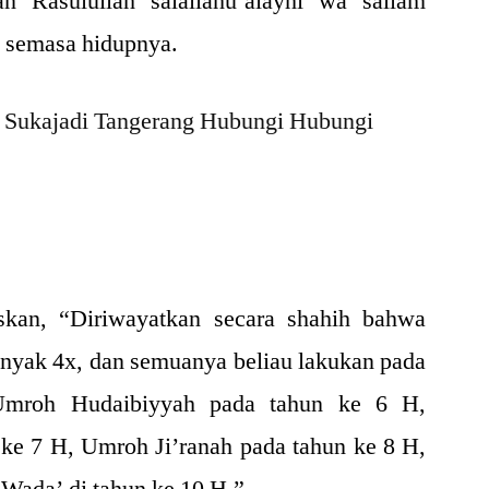
an Rasulullah salallahu‘alayhi wa sallam
 semasa hidupnya.
skan, “Diriwayatkan secara shahih bahwa
nyak 4x, dan semuanya beliau lakukan pada
 Umroh Hudaibiyyah pada tahun ke 6 H,
ke 7 H, Umroh Ji’ranah pada tahun ke 8 H,
 Wada’ di tahun ke 10 H.”