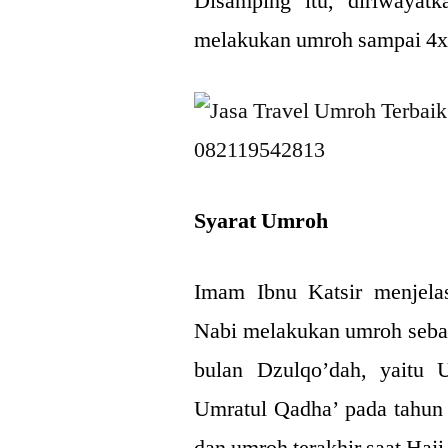
Disamping itu, diriwayatk
melakukan umroh sampai 4x
Syarat Umroh
Imam Ibnu Katsir menjela
Nabi melakukan umroh seba
bulan Dzulqo’dah, yaitu
Umratul Qadha’ pada tahun 
dan umroh terakhir saat Haji