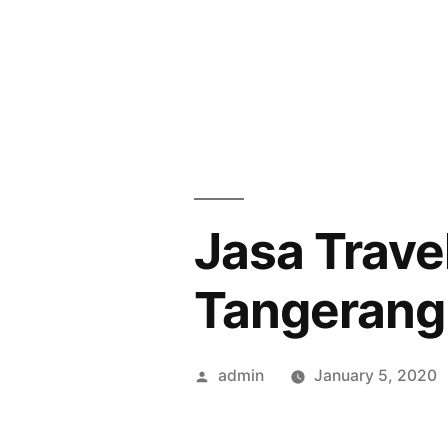
Skip
to
content
Jasa Trave
Tangerang
Posted
admin
January 5, 2020
by