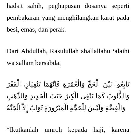
hadsit sahih, peghapusan dosanya seperti
pembakaran yang menghilangkan karat pada
besi, emas, dan perak.
Dari Abdullah, Rasulullah shallallahu ‘alaihi
wa sallam bersabda,
تَابِعُوا بَيْنَ الْحَجِّ وَالْعُمْرَةِ فَإِنَّهُمَا يَنْفِيَانِ الْفَقْرَ
وَالذُّنُوبَ كَمَا يَنْفِى الْكِيرُ خَبَثَ الْحَدِيدِ وَالذَّهَبِ
وَالْفِضَّةِ وَلَيْسَ لِلْحَجَّةِ الْمَبْرُورَةِ ثَوَابٌ إِلاَّ الْجَنَّةُ
“Ikutkanlah umroh kepada haji, karena