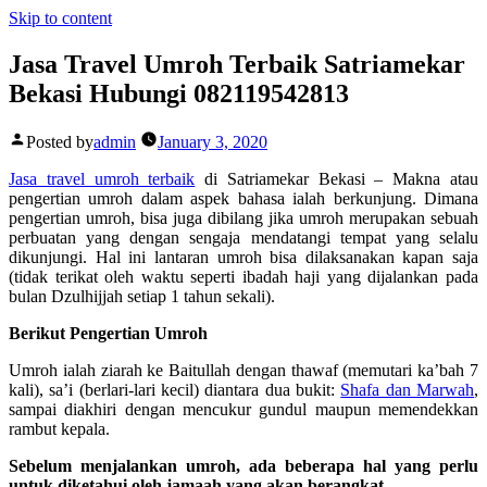
Skip to content
Jasa Travel Umroh Terbaik Satriamekar
Bekasi Hubungi 082119542813
Posted by
admin
January 3, 2020
Jasa travel umroh terbaik
di Satriamekar Bekasi –
Makna atau
pengertian umroh dalam aspek bahasa ialah berkunjung. Dimana
pengertian umroh, bisa juga dibilang jika umroh merupakan sebuah
perbuatan yang dengan sengaja mendatangi tempat yang selalu
dikunjungi. Hal ini lantaran umroh bisa dilaksanakan kapan saja
(tidak terikat oleh waktu seperti ibadah haji yang dijalankan pada
bulan Dzulhijjah setiap 1 tahun sekali).
Berikut Pengertian Umroh
Umroh ialah ziarah ke Baitullah dengan thawaf (memutari ka’bah 7
kali), sa’i (berlari-lari kecil) diantara dua bukit:
Shafa dan Marwah
,
sampai diakhiri dengan mencukur gundul maupun memendekkan
rambut kepala.
Sebelum menjalankan umroh, ada beberapa hal yang perlu
untuk diketahui oleh jamaah yang akan berangkat