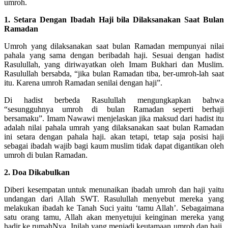
umroh.
1. Setara Dengan Ibadah Haji bila Dilaksanakan Saat Bulan
Ramadan
Umroh yang dilaksanakan saat bulan Ramadan mempunyai nilai
pahala yang sama dengan beribadah haji. Sesuai dengan hadist
Rasulullah, yang diriwayatkan oleh Imam Bukhari dan Muslim.
Rasulullah bersabda, “jika bulan Ramadan tiba, ber-umroh-lah saat
itu. Karena umroh Ramadan senilai dengan haji”.
Di hadist berbeda Rasulullah mengungkapkan bahwa
“sesungguhnya umroh di bulan Ramadan seperti berhaji
bersamaku”. Imam Nawawi menjelaskan jika maksud dari hadist itu
adalah nilai pahala umrah yang dilaksanakan saat bulan Ramadan
ini setara dengan pahala haji. akan tetapi, tetap saja posisi haji
sebagai ibadah wajib bagi kaum muslim tidak dapat digantikan oleh
umroh di bulan Ramadan.
2. Doa Dikabulkan
Diberi kesempatan untuk menunaikan ibadah umroh dan haji yaitu
undangan dari Allah SWT. Rasulullah menyebut mereka yang
melakukan ibadah ke Tanah Suci yaitu ‘tamu Allah’. Sebagaimana
satu orang tamu, Allah akan menyetujui keinginan mereka yang
hadir ke rumahNya. Inilah yang menjadi keutamaan umroh dan haji,