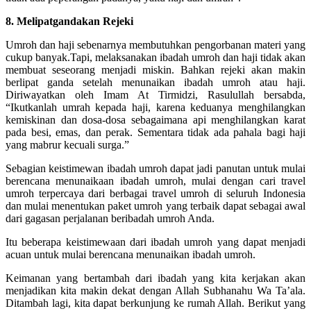
8. Melipatgandakan Rejeki
Umroh dan haji sebenarnya membutuhkan pengorbanan materi yang
cukup banyak.Tapi, melaksanakan ibadah umroh dan haji tidak akan
membuat seseorang menjadi miskin. Bahkan rejeki akan makin
berlipat ganda setelah menunaikan ibadah umroh atau haji.
Diriwayatkan oleh Imam At Tirmidzi, Rasulullah bersabda,
“Ikutkanlah umrah kepada haji, karena keduanya menghilangkan
kemiskinan dan dosa-dosa sebagaimana api menghilangkan karat
pada besi, emas, dan perak. Sementara tidak ada pahala bagi haji
yang mabrur kecuali surga.”
Sebagian keistimewan ibadah umroh dapat jadi panutan untuk mulai
berencana menunaikaan ibadah umroh, mulai dengan cari travel
umroh terpercaya dari berbagai travel umroh di seluruh Indonesia
dan mulai menentukan paket umroh yang terbaik dapat sebagai awal
dari gagasan perjalanan beribadah umroh Anda.
Itu beberapa keistimewaan dari ibadah umroh yang dapat menjadi
acuan untuk mulai berencana menunaikan ibadah umroh.
Keimanan yang bertambah dari ibadah yang kita kerjakan akan
menjadikan kita makin dekat dengan Allah Subhanahu Wa Ta’ala.
Ditambah lagi, kita dapat berkunjung ke rumah Allah. Berikut yang