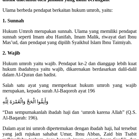
Ulama berbeda pendapat berkaitan hukum umroh, yaitu:
1. Sunnah
Hukum Umroh merupakan sunnah. Ulama yang memiliki pendapat
sunnah seperti Imam abu Hanifah, Imam Malik, riwayat dari Ibnu
Mas’ud, dan pendapat yang dipilih Syaikhul Islam Ibnu Taimiyah.
2. Wajib
Hukum umroh yaitu wajib. Pendapat ke-2 dan dianggap lebih kuat
hukum ibadahnya yaitu wajib, dikarenakan berdasarkan dalil-dalil
dalam Al-Quran dan hadist.
Salah satu ayat yang memperkuat hukum umroh yang wajib
merupakan, kepada surah Al-Baqoroh ayat 196
وَأَتِمُّوا الْحَجَّ وَالْعُمْرَةَ لِلَّهِ
“Dan sempurnakanlah ibadah haji dan ‘umroh karena Allah” (Q.S.
Al-Baqarah: 196).
Dalam ayat ini umroh dipertemukan dengan ibadah haji, hal tersebut
yang jadi rujukan sahabat Umar, Ibnu Abbas, Zaid bin Tsabit