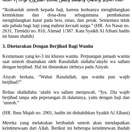
“Ikutkanlah umroh kepada haji, karena keduanya menghilangkan
kemiskinan dan dosa-dosa sebagaimana pembakaran
menghilangkan karat pada besi, emas, dan perak. Sementara tidak
ada pahala bagi haji yang mabrur kecuali surga.” (HR. An Nasai no.
2631, Tirmidzi no. 810, Ahmad 1/387. Kata Syaikh Al Albani hadits
ini hasan shahih)
3. Disetarakan Dengan Berjihad Bagi Wanita
Keutamaan yang ke-3 ini khusus wanita. Perjuangan jamaah wanita
saat umroh disamakan oleh Rasulullah slallahu’alayhi wa sallam
dengan berjihad. Hal ini diutarakan olehnya pada Aisyah.
Aisyah berkata, “Wahai Rasulullah, apa wanita pun wajib
berjihad?”
Beliau shallallahu ‘alaihi wa sallam menjawab, “Iya. Dia wajib
berjihad tanpa ada peperangan di dalamnya, yaitu dengan haji dan
‘umroh.”
(HR. Ibnu Majah no. 2901, hadits ini dishahihkan Syaikh Al Albani)
Mereka yang melakukan beribadah umroh akan mendapatkan
keistimewaan dari Allah. Berikut ini beberapa keistimewan ibadah