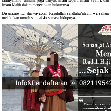
radhiyallahu ‘anhum, juga banyak imam seperti Imam Syafi’i, dan
Imam Malik dalam menetapkan hukumnya.
Disamping itu, diriwayatkan Rasulullah salallahu‘alayhi wa sallam
melakukan umroh sampai 4x semasa hidupnya.