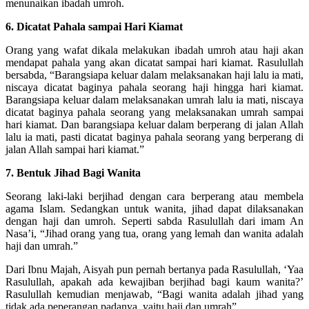
menunaikan ibadah umroh.
6. Dicatat Pahala sampai Hari Kiamat
Orang yang wafat dikala melakukan ibadah umroh atau haji akan
mendapat pahala yang akan dicatat sampai hari kiamat. Rasulullah
bersabda, “Barangsiapa keluar dalam melaksanakan haji lalu ia mati,
niscaya dicatat baginya pahala seorang haji hingga hari kiamat.
Barangsiapa keluar dalam melaksanakan umrah lalu ia mati, niscaya
dicatat baginya pahala seorang yang melaksanakan umrah sampai
hari kiamat. Dan barangsiapa keluar dalam berperang di jalan Allah
lalu ia mati, pasti dicatat baginya pahala seorang yang berperang di
jalan Allah sampai hari kiamat.”
7. Bentuk Jihad Bagi Wanita
Seorang laki-laki berjihad dengan cara berperang atau membela
agama Islam. Sedangkan untuk wanita, jihad dapat dilaksanakan
dengan haji dan umroh. Seperti sabda Rasulullah dari imam An
Nasa’i, “Jihad orang yang tua, orang yang lemah dan wanita adalah
haji dan umrah.”
Dari Ibnu Majah, Aisyah pun pernah bertanya pada Rasulullah, ‘Yaa
Rasulullah, apakah ada kewajiban berjihad bagi kaum wanita?’
Rasulullah kemudian menjawab, “Bagi wanita adalah jihad yang
tidak ada peperangan padanya, yaitu haji dan umrah”.