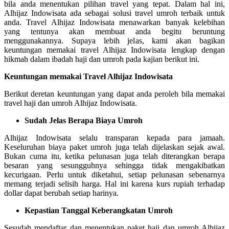
bila anda menentukan pilihan travel yang tepat. Dalam hal ini,
Alhijaz Indowisata ada sebagai solusi travel umroh terbaik untuk
anda. Travel Alhijaz Indowisata menawarkan banyak kelebihan
yang tentunya akan membuat anda begitu beruntung
menggunakannya. Supaya lebih jelas, kami akan bagikan
keuntungan memakai travel Alhijaz Indowisata lengkap dengan
hikmah dalam ibadah haji dan umroh pada kajian berikut ini.
Keuntungan memakai Travel Alhijaz Indowisata
Berikut deretan keuntungan yang dapat anda peroleh bila memakai
travel haji dan umroh Alhijaz Indowisata.
Sudah Jelas Berapa Biaya Umroh
Alhijaz Indowisata selalu transparan kepada para jamaah.
Keseluruhan biaya paket umroh juga telah dijelaskan sejak awal.
Bukan cuma itu, ketika pelunasan juga telah diterangkan berapa
besaran yang sesungguhnya sehingga tidak mengakibatkan
kecurigaan. Perlu untuk diketahui, setiap pelunasan sebenarnya
memang terjadi selisih harga. Hal ini karena kurs rupiah terhadap
dollar dapat berubah setiap harinya.
Kepastian Tanggal Keberangkatan Umroh
Sesudah mendaftar dan menentukan paket haji dan umroh Alhijaz