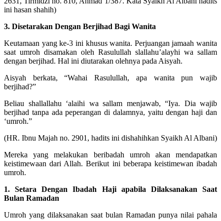
2631, Tirmidzi no. 810, Ahmad 1/387. Kata Syaikh Al Albani hadits
ini hasan shahih)
3. Disetarakan Dengan Berjihad Bagi Wanita
Keutamaan yang ke-3 ini khusus wanita. Perjuangan jamaah wanita
saat umroh disamakan oleh Rasulullah slallahu’alayhi wa sallam
dengan berjihad. Hal ini diutarakan olehnya pada Aisyah.
Aisyah berkata, “Wahai Rasulullah, apa wanita pun wajib
berjihad?”
Beliau shallallahu ‘alaihi wa sallam menjawab, “Iya. Dia wajib
berjihad tanpa ada peperangan di dalamnya, yaitu dengan haji dan
‘umroh.”
(HR. Ibnu Majah no. 2901, hadits ini dishahihkan Syaikh Al Albani)
Mereka yang melakukan beribadah umroh akan mendapatkan
keistimewaan dari Allah. Berikut ini beberapa keistimewan ibadah
umroh.
1. Setara Dengan Ibadah Haji apabila Dilaksanakan Saat
Bulan Ramadan
Umroh yang dilaksanakan saat bulan Ramadan punya nilai pahala