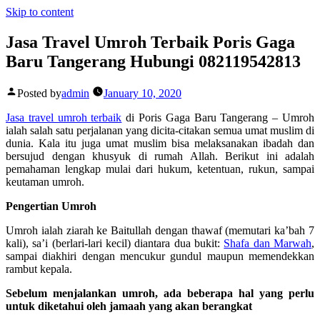
Skip to content
Jasa Travel Umroh Terbaik Poris Gaga
Baru Tangerang Hubungi 082119542813
Posted by
admin
January 10, 2020
Jasa travel umroh terbaik
di Poris Gaga Baru Tangerang –
Umroh
ialah salah satu perjalanan yang dicita-citakan semua umat muslim di
dunia. Kala itu juga umat muslim bisa melaksanakan ibadah dan
bersujud dengan khusyuk di rumah Allah. Berikut ini adalah
pemahaman lengkap mulai dari hukum, ketentuan, rukun, sampai
keutaman umroh.
Pengertian Umroh
Umroh ialah ziarah ke Baitullah dengan thawaf (memutari ka’bah 7
kali), sa’i (berlari-lari kecil) diantara dua bukit:
Shafa dan Marwah
,
sampai diakhiri dengan mencukur gundul maupun memendekkan
rambut kepala.
Sebelum menjalankan umroh, ada beberapa hal yang perlu
untuk diketahui oleh jamaah yang akan berangkat