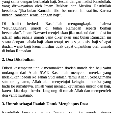
yang sama dengan beribadah haji. Sesuai dengan hadist Rasulullah,
yang diriwayatkan oleh Imam Bukhari dan Muslim. Rasulullah
bersabda, “jika bulan Ramadan tiba, ber-umroh-lah saat itu. Karena
umroh Ramadan senilai dengan haji”.
Di hadist berbeda Rasulullah mengungkapkan bahwa
“sesungguhnya umroh di bulan Ramadan seperti berhaji
bersamaku”. Imam Nawawi menjelaskan jika maksud dari hadist itu
adalah nilai pahala umrah yang dikerjakan saat bulan Ramadan ini
setara dengan pahala haji. akan tetapi, tetap saja posisi haji sebagai
ibadah wajib bagi kaum muslim tidak dapat digantikan oleh umroh
di bulan Ramadan.
2. Doa Dikabulkan
Diberi kesempatan untuk menunaikan ibadah umroh dan haji yaitu
undangan dari Allah SWT. Rasulullah menyebut mereka yang
melakukan ibadah ke Tanah Suci adalah ‘tamu Allah’. Sebagaimana
satu orang tamu, Allah akan menyetujui keinginan mereka yang
hadir ke rumahNya. Inilah yang menjadi keutamaan umroh dan haji,
karena kita dapat berdoa langsung di rumah Allah dan memperoleh
doa yang mustajab.
3. Umroh sebagai Ibadah Untuk Menghapus Dosa
Rasulullah bersabda bahwa “umroh satu ke umroh lainnya