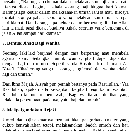
bersabda, “Barangsiapa keluar dalam melaksanakan haji lalu ia mati,
niscaya dicatat baginya pahala seorang haji hingga hari kiamat.
Barangsiapa keluar dalam melaksanakan umrah lalu ia mati, niscaya
dicatat baginya pahala seorang yang melaksanakan umrah sampai
hari kiamat. Dan barangsiapa keluar dalam berperang di jalan Allah
lalu ia mati, pasti dicatat baginya pahala seorang yang berperang di
jalan Allah sampai hari kiamat.”
7. Bentuk Jihad Bagi Wanita
Seorang laki-laki berjihad dengan cara berperang atau membela
agama Islam. Sedangkan untuk wanita, jihad dapat dijalankan
dengan haji dan umroh. Seperti sabda Rasulullah dari imam An
Nasa’i, “Jihad orang yang tua, orang yang lemah dan wanita adalah
haji dan umrah.”
Dari Ibnu Majah, Aisyah pun pernah bertanya pada Rasulullah, ‘Yaa
Rasulullah, apakah ada kewajiban berjihad bagi kaum wanita?’
Rasulullah kemudian menjawab, “Bagi wanita adalah jihad yang
tidak ada peperangan padanya, yaitu haji dan umrah”.
8. Melipatgandakan Rejeki
Umroh dan haji sebenarnya membutuhkan pengorbanan materi yang
cukup banyak.Akan tetapi, melaksanakan ibadah umroh dan haji
tidak akan membuat seseorang menjadi miskin. Bahkan rejeki akan