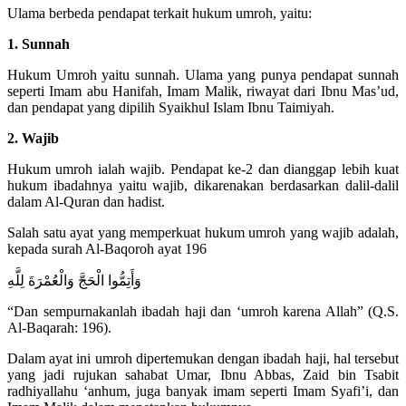
Ulama berbeda pendapat terkait hukum umroh, yaitu:
1. Sunnah
Hukum Umroh yaitu sunnah. Ulama yang punya pendapat sunnah
seperti Imam abu Hanifah, Imam Malik, riwayat dari Ibnu Mas’ud,
dan pendapat yang dipilih Syaikhul Islam Ibnu Taimiyah.
2. Wajib
Hukum umroh ialah wajib. Pendapat ke-2 dan dianggap lebih kuat
hukum ibadahnya yaitu wajib, dikarenakan berdasarkan dalil-dalil
dalam Al-Quran dan hadist.
Salah satu ayat yang memperkuat hukum umroh yang wajib adalah,
kepada surah Al-Baqoroh ayat 196
وَأَتِمُّوا الْحَجَّ وَالْعُمْرَةَ لِلَّهِ
“Dan sempurnakanlah ibadah haji dan ‘umroh karena Allah” (Q.S.
Al-Baqarah: 196).
Dalam ayat ini umroh dipertemukan dengan ibadah haji, hal tersebut
yang jadi rujukan sahabat Umar, Ibnu Abbas, Zaid bin Tsabit
radhiyallahu ‘anhum, juga banyak imam seperti Imam Syafi’i, dan