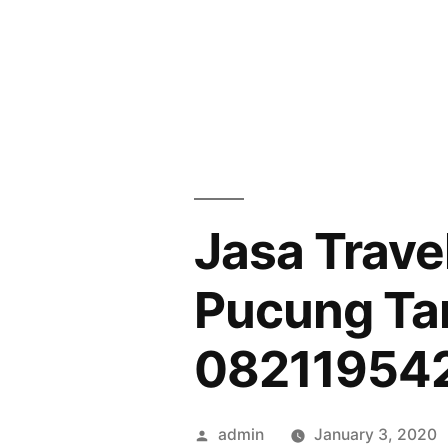
Skip
to
content
Jasa Trave
Pucung Ta
08211954
Posted
admin
January 3, 2020