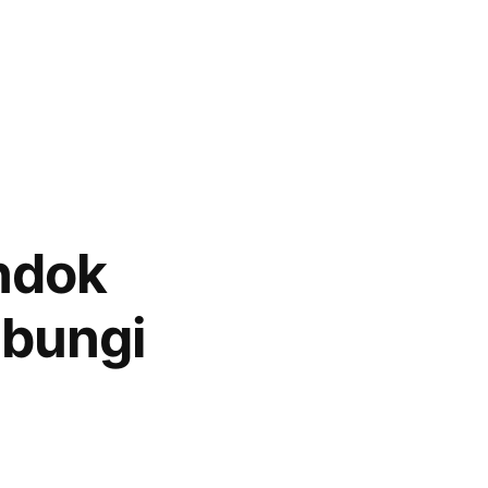
ndok
ubungi