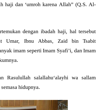
h haji dan ‘umroh karena Allah” (Q.S. Al-
rtemukan dengan ibadah haji, hal tersebut
at Umar, Ibnu Abbas, Zaid bin Tsabit
banyak imam seperti Imam Syafi’i, dan Imam
ukumnya.
an Rasulullah salallahu‘alayhi wa sallam
 semasa hidupnya.