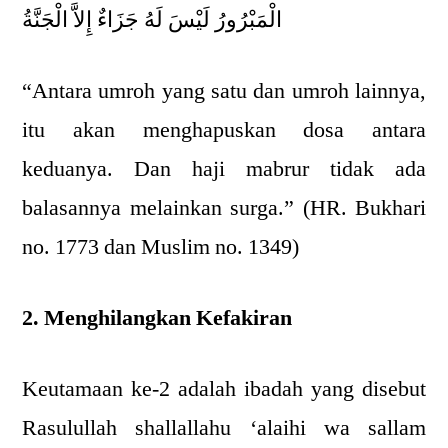
الْمَبْرُورُ لَيْسَ لَهُ جَزَاءٌ إِلاَّ الْجَنَّةُ
“Antara umroh yang satu dan umroh lainnya,
itu akan menghapuskan dosa antara
keduanya. Dan haji mabrur tidak ada
balasannya melainkan surga.” (HR. Bukhari
no. 1773 dan Muslim no. 1349)
2. Menghilangkan Kefakiran
Keutamaan ke-2 adalah ibadah yang disebut
Rasulullah shallallahu ‘alaihi wa sallam