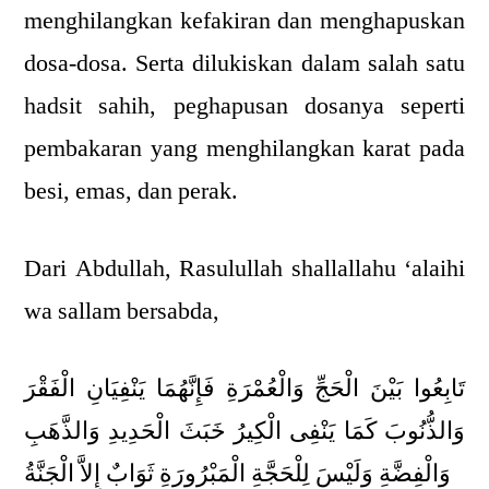
menghilangkan kefakiran dan menghapuskan
dosa-dosa. Serta dilukiskan dalam salah satu
hadsit sahih, peghapusan dosanya seperti
pembakaran yang menghilangkan karat pada
besi, emas, dan perak.
Dari Abdullah, Rasulullah shallallahu ‘alaihi
wa sallam bersabda,
تَابِعُوا بَيْنَ الْحَجِّ وَالْعُمْرَةِ فَإِنَّهُمَا يَنْفِيَانِ الْفَقْرَ
وَالذُّنُوبَ كَمَا يَنْفِى الْكِيرُ خَبَثَ الْحَدِيدِ وَالذَّهَبِ
وَالْفِضَّةِ وَلَيْسَ لِلْحَجَّةِ الْمَبْرُورَةِ ثَوَابٌ إِلاَّ الْجَنَّةُ