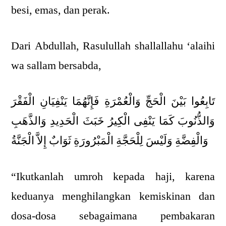
besi, emas, dan perak.
Dari Abdullah, Rasulullah shallallahu ‘alaihi
wa sallam bersabda,
تَابِعُوا بَيْنَ الْحَجِّ وَالْعُمْرَةِ فَإِنَّهُمَا يَنْفِيَانِ الْفَقْرَ
وَالذُّنُوبَ كَمَا يَنْفِى الْكِيرُ خَبَثَ الْحَدِيدِ وَالذَّهَبِ
وَالْفِضَّةِ وَلَيْسَ لِلْحَجَّةِ الْمَبْرُورَةِ ثَوَابٌ إِلاَّ الْجَنَّةُ
“Ikutkanlah umroh kepada haji, karena
keduanya menghilangkan kemiskinan dan
dosa-dosa sebagaimana pembakaran