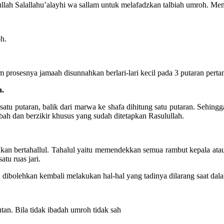
ullah Salallahu’alayhi wa sallam untuk melafadzkan talbiah umroh. Men
h.
prosesnya jamaah disunnahkan berlari-lari kecil pada 3 putaran pertama
a.
 satu putaran, balik dari marwa ke shafa dihitung satu putaran. Seh
bah dan berzikir khusus yang sudah ditetapkan Rasulullah.
tahkan bertahallul. Tahalul yaitu memendekkan semua rambut kepala at
u ruas jari.
h dibolehkan kembali melakukan hal-hal yang tadinya dilarang saat dal
tan. Bila tidak ibadah umroh tidak sah