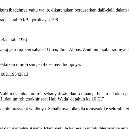
um ibadahnya yaitu wajib, dikarenakan berdasarkan dalil-dalil dalam 
pada surah Al-Baqoroh ayat 196
-Baqarah: 196).
 yang jadi rujukan sahabat Umar, Ibnu Abbas, Zaid bin Tsabit radhiya
 melakukan umroh sampai 4x semasa hidupnya.
 Nabi melakukan umroh sebanyak 4x, dan semuanya beliau lakukan p
, dan umroh terakhir saat Haji Wada’ di tahun ke 10 H.”
nuhi prasyarat wajibnya. Sebaliknya, bila kita termasuk ke seluruh ke
dat dan memeluk Agama Islam yaitu ticket wajib untuk diterimanya ama