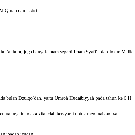
Al-Quran dan hadist.
llahu ‘anhum, juga banyak imam seperti Imam Syafi’i, dan Imam Malik
ada bulan Dzulqo’dah, yaitu Umroh Hudaibiyyah pada tahun ke 6 H,
tentuannya ini maka kita telah bersyarat untuk menunaikannya.
lan ibadah-ibadah.