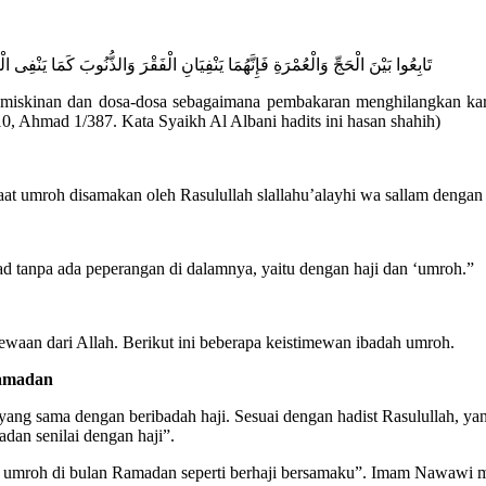
تَابِعُوا بَيْنَ الْحَجِّ وَالْعُمْرَةِ فَإِنَّهُمَا يَنْفِيَانِ الْفَقْرَ وَالذُّنُوبَ كَمَا يَنْفِى ا
miskinan dan dosa-dosa sebagaimana pembakaran menghilangkan karat 
0, Ahmad 1/387. Kata Syaikh Al Albani hadits ini hasan shahih)
t umroh disamakan oleh Rasulullah slallahu’alayhi wa sallam dengan b
had tanpa ada peperangan di dalamnya, yaitu dengan haji dan ‘umroh.”
aan dari Allah. Berikut ini beberapa keistimewan ibadah umroh.
Ramadan
ang sama dengan beribadah haji. Sesuai dengan hadist Rasulullah, ya
dan senilai dengan haji”.
mroh di bulan Ramadan seperti berhaji bersamaku”. Imam Nawawi menje