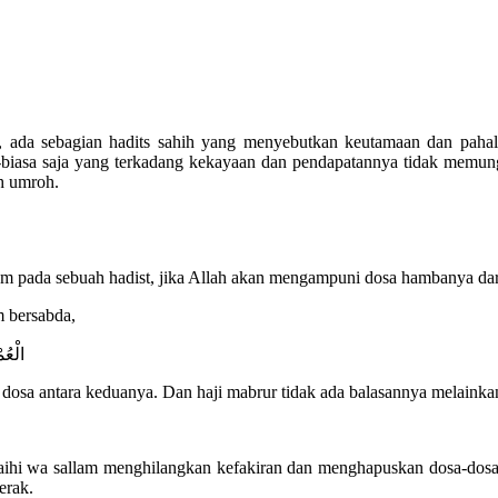
nya, ada sebagian hadits sahih yang menyebutkan keutamaan dan p
biasa saja yang terkadang kekayaan dan pendapatannya tidak memun
h umroh.
am pada sebuah hadist, jika Allah akan mengampuni dosa hambanya da
m bersabda,
الْعُم
dosa antara keduanya. Dan haji mabrur tidak ada balasannya melainka
laihi wa sallam menghilangkan kefakiran dan menghapuskan dosa-dosa.
erak.