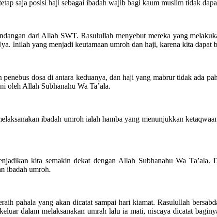
tetap saja posisi haji sebagai ibadah wajib bagi kaum muslim tidak da
undangan dari Allah SWT. Rasulullah menyebut mereka yang melakukan
ya. Inilah yang menjadi keutamaan umroh dan haji, karena kita dapat
enebus dosa di antara keduanya, dan haji yang mabrur tidak ada paha
uni oleh Allah Subhanahu Wa Ta’ala.
melaksanakan ibadah umroh ialah hamba yang menunjukkan ketaqwaan 
njadikan kita semakin dekat dengan Allah Subhanahu Wa Ta’ala. Di
an ibadah umroh.
ih pahala yang akan dicatat sampai hari kiamat. Rasulullah bersabda
a keluar dalam melaksanakan umrah lalu ia mati, niscaya dicatat bag