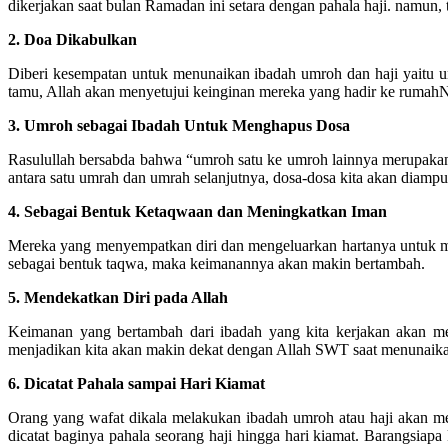
dikerjakan saat bulan Ramadan ini setara dengan pahala haji. namun, 
2. Doa Dikabulkan
Diberi kesempatan untuk menunaikan ibadah umroh dan haji yaitu 
tamu, Allah akan menyetujui keinginan mereka yang hadir ke rumahN
3. Umroh sebagai Ibadah Untuk Menghapus Dosa
Rasulullah bersabda bahwa “umroh satu ke umroh lainnya merupakan p
antara satu umrah dan umrah selanjutnya, dosa-dosa kita akan diamp
4. Sebagai Bentuk Ketaqwaan dan Meningkatkan Iman
Mereka yang menyempatkan diri dan mengeluarkan hartanya untuk 
sebagai bentuk taqwa, maka keimanannya akan makin bertambah.
5. Mendekatkan Diri pada Allah
Keimanan yang bertambah dari ibadah yang kita kerjakan akan me
menjadikan kita akan makin dekat dengan Allah SWT saat menunaik
6. Dicatat Pahala sampai Hari Kiamat
Orang yang wafat dikala melakukan ibadah umroh atau haji akan mera
dicatat baginya pahala seorang haji hingga hari kiamat. Barangsiap