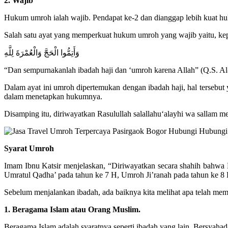
2. Wajib
Hukum umroh ialah wajib. Pendapat ke-2 dan dianggap lebih kuat huk
Salah satu ayat yang memperkuat hukum umroh yang wajib yaitu, ke
وَأَتِمُّوا الْحَجَّ وَالْعُمْرَةَ لِلَّهِ
“Dan sempurnakanlah ibadah haji dan ‘umroh karena Allah” (Q.S. Al
Dalam ayat ini umroh dipertemukan dengan ibadah haji, hal tersebut
dalam menetapkan hukumnya.
Disamping itu, diriwayatkan Rasulullah salallahu‘alayhi wa sallam
Syarat Umroh
Imam Ibnu Katsir menjelaskan, “Diriwayatkan secara shahih bahwa
Umratul Qadha’ pada tahun ke 7 H, Umroh Ji’ranah pada tahun ke 8 H
Sebelum menjalankan ibadah, ada baiknya kita melihat apa telah meme
1. Beragama Islam atau Orang Muslim.
Beragama Islam adalah syaratnya seperti ibadah yang lain. Bersyaha