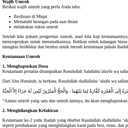
Wajib Umroh
Berikut wajib umroh yang perlu Anda tahu.
Berihram di Miqat
Mematuhi larangan pada saat ihram
melakukan rukun umroh
Setelah kita paham pengertian umroh, mari kita kaji keutamaan
menyegerakan untuk menunaikannya. Bahkan untuk kalangan biasa-
mungkin berikhtiar dan berdoa untuk meraih keutamaan pahala ibada
Keutamaan Umroh
1. Menghapuskan Dosa
Keutamaan pertama disampaikan Rasulullah Salallahu’alayhi wa sall
Dari Abu Hurairah, ia berkata, Rasulullah shallallahu ‘alaihi wa salla
ْرَةُ إِلَى الْعُمْرَةِ كَفَّارَةٌ لِمَا بَيْنَهُمَا ، وَالْحَجُّ الْمَبْرُورُ لَيْسَ لَهُ جَزَاءٌ إِلاَّ الْجَنَّةُ
“Antara umroh yang satu dan umroh lainnya, itu akan menghapuskan 
2. Menghilangkan Kefakiran
Keutamaan ke-2 yaitu ibadah yang disebut Rasulullah shallallahu ‘a
seperti pembakaran yang menghilangkan karat pada besi, emas, dan p