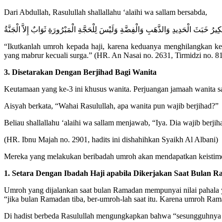
Dari Abdullah, Rasulullah shallallahu ‘alaihi wa sallam bersabda,
لْكِيرُ خَبَثَ الْحَدِيدِ وَالذَّهَبِ وَالْفِضَّةِ وَلَيْسَ لِلْحَجَّةِ الْمَبْرُورَةِ ثَوَابٌ إِلاَّ الْجَنَّةُ
“Ikutkanlah umroh kepada haji, karena keduanya menghilangkan ke
yang mabrur kecuali surga.” (HR. An Nasai no. 2631, Tirmidzi no. 81
3. Disetarakan Dengan Berjihad Bagi Wanita
Keutamaan yang ke-3 ini khusus wanita. Perjuangan jamaah wanita saa
Aisyah berkata, “Wahai Rasulullah, apa wanita pun wajib berjihad?”
Beliau shallallahu ‘alaihi wa sallam menjawab, “Iya. Dia wajib berji
(HR. Ibnu Majah no. 2901, hadits ini dishahihkan Syaikh Al Albani)
Mereka yang melakukan beribadah umroh akan mendapatkan keistimew
1. Setara Dengan Ibadah Haji apabila Dikerjakan Saat Bulan 
Umroh yang dijalankan saat bulan Ramadan mempunyai nilai pahala y
“jika bulan Ramadan tiba, ber-umroh-lah saat itu. Karena umroh Rama
Di hadist berbeda Rasulullah mengungkapkan bahwa “sesungguhnya u