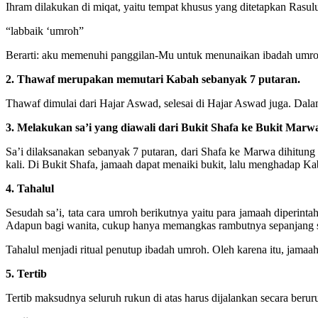
Ihram dilakukan di miqat, yaitu tempat khusus yang ditetapkan Rasul
“labbaik ‘umroh”
Berarti: aku memenuhi panggilan-Mu untuk menunaikan ibadah umro
2. Thawaf merupakan memutari Kabah sebanyak 7 putaran.
Thawaf dimulai dari Hajar Aswad, selesai di Hajar Aswad juga. Dalam 
3. Melakukan sa’i yang diawali dari Bukit Shafa ke Bukit Marw
Sa’i dilaksanakan sebanyak 7 putaran, dari Shafa ke Marwa dihitung
kali. Di Bukit Shafa, jamaah dapat menaiki bukit, lalu menghadap Ka
4. Tahalul
Sesudah sa’i, tata cara umroh berikutnya yaitu para jamaah diperin
Adapun bagi wanita, cukup hanya memangkas rambutnya sepanjang sat
Tahalul menjadi ritual penutup ibadah umroh. Oleh karena itu, jamaa
5. Tertib
Tertib maksudnya seluruh rukun di atas harus dijalankan secara beruru