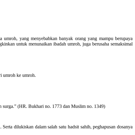
ahala umroh, yang menyebabkan banyak orang yang mampu berupaya
gkinkan untuk menunaikan ibadah umroh, juga berusaha semaksimal
ri umroh ke umroh.
n surga.” (HR. Bukhari no. 1773 dan Muslim no. 1349)
 Serta dilukiskan dalam salah satu hadsit sahih, peghapusan dosanya