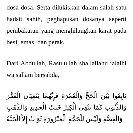
dosa-dosa. Serta dilukiskan dalam salah satu
hadsit sahih, peghapusan dosanya seperti
pembakaran yang menghilangkan karat pada
besi, emas, dan perak.
Dari Abdullah, Rasulullah shallallahu ‘alaihi
wa sallam bersabda,
تَابِعُوا بَيْنَ الْحَجِّ وَالْعُمْرَةِ فَإِنَّهُمَا يَنْفِيَانِ الْفَقْرَ
وَالذُّنُوبَ كَمَا يَنْفِى الْكِيرُ خَبَثَ الْحَدِيدِ وَالذَّهَبِ
وَالْفِضَّةِ وَلَيْسَ لِلْحَجَّةِ الْمَبْرُورَةِ ثَوَابٌ إِلاَّ الْجَنَّةُ