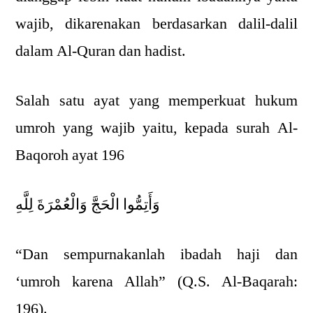
wajib, dikarenakan berdasarkan dalil-dalil
dalam Al-Quran dan hadist.
Salah satu ayat yang memperkuat hukum
umroh yang wajib yaitu, kepada surah Al-
Baqoroh ayat 196
وَأَتِمُّوا الْحَجَّ وَالْعُمْرَةَ لِلَّهِ
“Dan sempurnakanlah ibadah haji dan
‘umroh karena Allah” (Q.S. Al-Baqarah:
196).