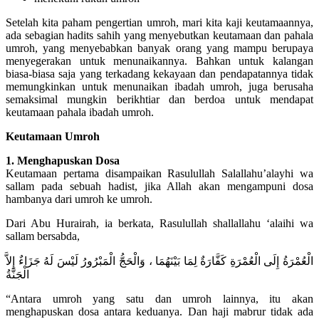
Setelah kita paham pengertian umroh, mari kita kaji keutamaannya,
ada sebagian hadits sahih yang menyebutkan keutamaan dan pahala
umroh, yang menyebabkan banyak orang yang mampu berupaya
menyegerakan untuk menunaikannya. Bahkan untuk kalangan
biasa-biasa saja yang terkadang kekayaan dan pendapatannya tidak
memungkinkan untuk menunaikan ibadah umroh, juga berusaha
semaksimal mungkin berikhtiar dan berdoa untuk mendapat
keutamaan pahala ibadah umroh.
Keutamaan Umroh
1. Menghapuskan Dosa
Keutamaan pertama disampaikan Rasulullah Salallahu’alayhi wa
sallam pada sebuah hadist, jika Allah akan mengampuni dosa
hambanya dari umroh ke umroh.
Dari Abu Hurairah, ia berkata, Rasulullah shallallahu ‘alaihi wa
sallam bersabda,
الْعُمْرَةُ إِلَى الْعُمْرَةِ كَفَّارَةٌ لِمَا بَيْنَهُمَا ، وَالْحَجُّ الْمَبْرُورُ لَيْسَ لَهُ جَزَاءٌ إِلاَّ
الْجَنَّةُ
“Antara umroh yang satu dan umroh lainnya, itu akan
menghapuskan dosa antara keduanya. Dan haji mabrur tidak ada