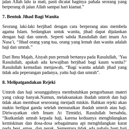
jalan Allah lalu ia mati, pasti dicatat baginya pahala seorang yang
berperang di jalan Allah sampai hari kiamat.”
7. Bentuk Jihad Bagi Wanita
Seorang laki-laki berjihad dengan cara berperang atau membela
agama Islam. Sedangkan untuk wanita, jihad dapat dijalankan
dengan haji dan umroh. Seperti sabda Rasulullah dari imam An
Nasa’i, “Jihad orang yang tua, orang yang lemah dan wanita adalah
haji dan umrah.”
Dari Ibnu Majah, Aisyah pun pernah bertanya pada Rasulullah, ‘Yaa
Rasulullah, apakah ada kewajiban berjihad bagi kaum wanita?’
Rasulullah kemudian menjawab, “Bagi wanita adalah jihad yang
tidak ada peperangan padanya, yaitu haji dan umrah”.
8. Melipatgandakan Rejeki
Umroh dan haji sesungguhnya membutuhkan pengorbanan materi
yang cukup banyak.Namun, melaksanakan ibadah umroh dan haji
tidak akan membuat seseorang menjadi miskin. Bahkan rejeki akan
makin berlipat ganda setelah menunaikan ibadah umroh atau haji.
Diriwayatkan oleh Imam At Tirmidzi, Rasulullah bersabda,
“Ikutkanlah umrah kepada haji, karena keduanya menghilangkan
kemiskinan dan dosa-dosa sebagaimana api menghilangkan karat
pada besi, emas, dan perak. Sementara tidak ada pahala bagi haji