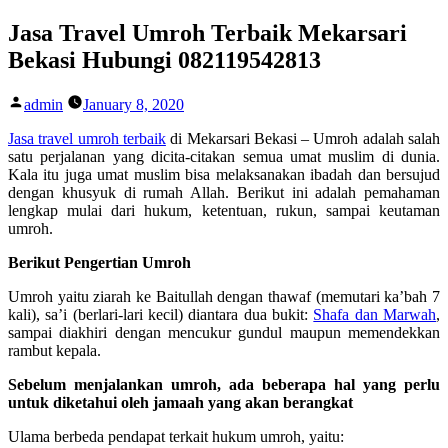
Skip
Jasa Travel Umroh Terbaik Mekarsari
to
Bekasi Hubungi 082119542813
content
Posted
admin
January 8, 2020
by
Jasa travel umroh terbaik
di Mekarsari Bekasi –
Umroh adalah salah
satu perjalanan yang dicita-citakan semua umat muslim di dunia.
Kala itu juga umat muslim bisa melaksanakan ibadah dan bersujud
dengan khusyuk di rumah Allah. Berikut ini adalah pemahaman
lengkap mulai dari hukum, ketentuan, rukun, sampai keutaman
umroh.
Berikut Pengertian Umroh
Umroh yaitu ziarah ke Baitullah dengan thawaf (memutari ka’bah 7
kali), sa’i (berlari-lari kecil) diantara dua bukit:
Shafa dan Marwah
,
sampai diakhiri dengan mencukur gundul maupun memendekkan
rambut kepala.
Sebelum menjalankan umroh, ada beberapa hal yang perlu
untuk diketahui oleh jamaah yang akan berangkat
Ulama berbeda pendapat terkait hukum umroh, yaitu: