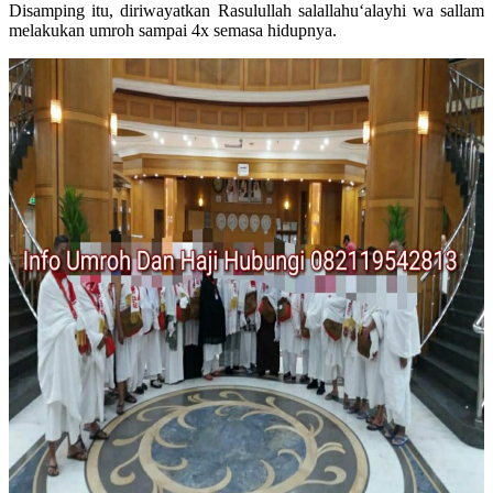
Disamping itu, diriwayatkan Rasulullah salallahu‘alayhi wa sallam
melakukan umroh sampai 4x semasa hidupnya.