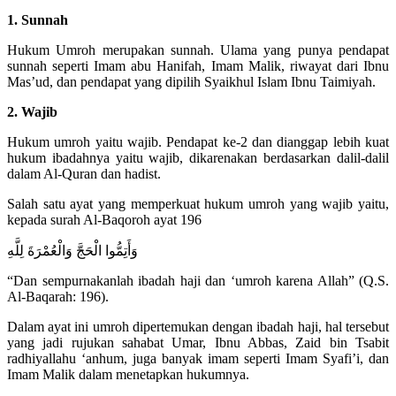
1. Sunnah
Hukum Umroh merupakan sunnah. Ulama yang punya pendapat
sunnah seperti Imam abu Hanifah, Imam Malik, riwayat dari Ibnu
Mas’ud, dan pendapat yang dipilih Syaikhul Islam Ibnu Taimiyah.
2. Wajib
Hukum umroh yaitu wajib. Pendapat ke-2 dan dianggap lebih kuat
hukum ibadahnya yaitu wajib, dikarenakan berdasarkan dalil-dalil
dalam Al-Quran dan hadist.
Salah satu ayat yang memperkuat hukum umroh yang wajib yaitu,
kepada surah Al-Baqoroh ayat 196
وَأَتِمُّوا الْحَجَّ وَالْعُمْرَةَ لِلَّهِ
“Dan sempurnakanlah ibadah haji dan ‘umroh karena Allah” (Q.S.
Al-Baqarah: 196).
Dalam ayat ini umroh dipertemukan dengan ibadah haji, hal tersebut
yang jadi rujukan sahabat Umar, Ibnu Abbas, Zaid bin Tsabit
radhiyallahu ‘anhum, juga banyak imam seperti Imam Syafi’i, dan
Imam Malik dalam menetapkan hukumnya.