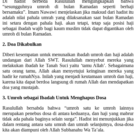
Di hadist berbeda Rasulullah mengungkapkan bahwa
“sesungguhnya umroh di bulan Ramadan seperti berhaji
bersamaku”. Imam Nawawi menjelaskan jika maksud dari hadist itu
adalah nilai pahala umrah yang dilaksanakan saat bulan Ramadan
ini setara dengan pahala haji. akan tetapi, tetap saja posisi haji
sebagai ibadah wajib bagi kaum muslim tidak dapat digantikan oleh
umroh di bulan Ramadan.
2. Doa Dikabulkan
Diberi kesempatan untuk menunaikan ibadah umroh dan haji adalah
undangan dari Allah SWT. Rasulullah menyebut mereka yang
melakukan ibadah ke Tanah Suci yaitu ‘tamu Allah’. Sebagaimana
satu orang tamu, Allah akan menyetujui keinginan mereka yang
hadir ke rumahNya. Inilah yang menjadi keutamaan umroh dan haji,
karena kita dapat berdoa langsung di rumah Allah dan mendapatkan
doa yang mustajab.
3. Umroh sebagai Ibadah Untuk Menghapus Dosa
Rasulullah bersabda bahwa “umroh satu ke umroh lainnya
merupakan penebus dosa di antara keduanya, dan haji yang mabrur
tidak ada pahala baginya selain surga”. Hadist ini menunjukkan jika
dalam rentang antara satu umrah dan umrah selanjutnya, dosa-dosa
kita akan diampuni oleh Allah Subhanahu Wa Ta’ala.