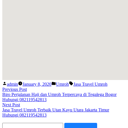
Posted
Posted
Tags:
admin
January 8, 2020
Umroh
Jasa Travel Umroh
by
in
Post
Previous
Previous Post
post:
Biro Perjalanan Haji dan Umroh Terpercaya di Tegalega Bogor
navigation
Hubungi 082119542813
Next
Next Post
post:
Jasa Travel Umroh Terbaik Utan Kayu Utara Jakarta Timur
Hubungi 082119542813
Search