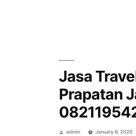
Skip
to
content
Jasa Trav
Prapatan J
08211954
Posted
admin
January 6, 2020