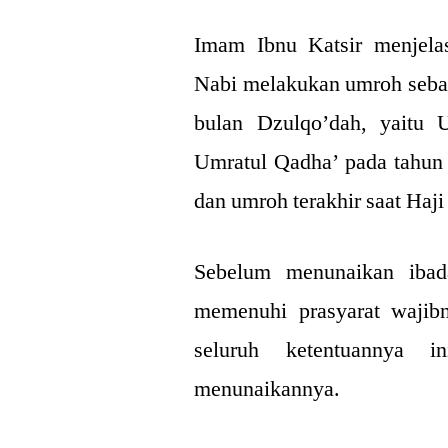
Imam Ibnu Katsir menjela
Nabi melakukan umroh seba
bulan Dzulqo’dah, yaitu
Umratul Qadha’ pada tahun 
dan umroh terakhir saat Haji
Sebelum menunaikan ibada
memenuhi prasyarat wajibn
seluruh ketentuannya i
menunaikannya.