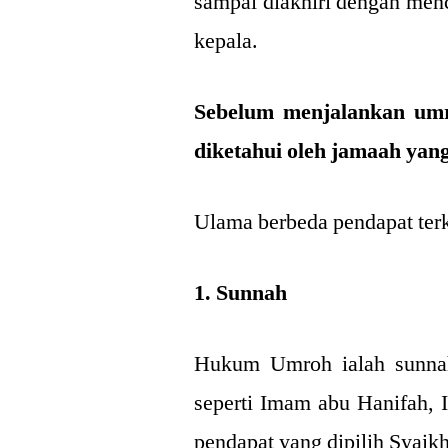
sampai diakhiri dengan me
kepala.
Sebelum menjalankan umr
diketahui oleh jamaah yan
Ulama berbeda pendapat terk
1. Sunnah
Hukum Umroh ialah sunnah
seperti Imam abu Hanifah, 
pendapat yang dipilih Syaik