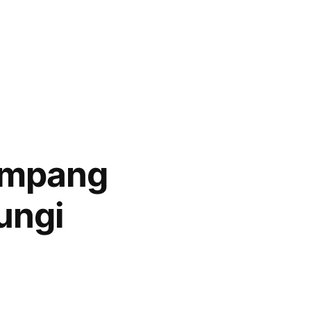
ampang
ungi