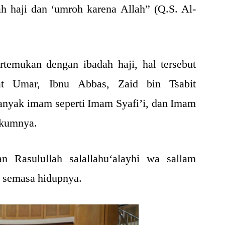
h haji dan ‘umroh karena Allah” (Q.S. Al-
rtemukan dengan ibadah haji, hal tersebut
at Umar, Ibnu Abbas, Zaid bin Tsabit
banyak imam seperti Imam Syafi’i, dan Imam
ukumnya.
an Rasulullah salallahu‘alayhi wa sallam
 semasa hidupnya.