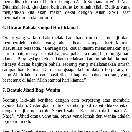
menjadikan kita semakin dekat dengan Allah Subhanahu Wa Ta’ala.
Ditambah lagi, kita dapat berkunjung ke rumah Allah. Berikut yang
menjadikan kita akan makin dekat dengan Allah SWT saat
menunaikan ibadah umroh.
6. Dicatat Pahala sampai Hari Kiamat
Orang yang wafat dikala melakukan ibadah umroh atau haji akan
memperoleh pahala yang akan dicatat sampai hari kiamat.
Rasulullah bersabda, “Barangsiapa keluar dalam melaksanakan haji
lalu ia mati, niscaya dicatat baginya pahala seorang haji hingga hari
kiamat. Barangsiapa keluar dalam melaksanakan umrah lalu ia mati,
niscaya dicatat baginya pahala seorang yang melaksanakan umrah
sampai hari kiamat. Dan barangsiapa keluar dalam berperang di
jalan Allah lalu ia mati, pasti dicatat baginya pahala seorang yang
berperang di jalan Allah sampai hari kiamat.”
7. Bentuk Jihad Bagi Wanita
Seorang laki-laki berjihad dengan cara berperang atau membela
agama Islam. Sedangkan untuk wanita, jihad dapat dilaksanakan
dengan haji dan umroh. Seperti sabda Rasulullah dari imam An
Nasa’i, “Jihad orang yang tua, orang yang lemah dan wanita adalah
haji dan umrah.”
Dari Ibnu Majah, Aisyah pun pernah bertanya pada Rasulullah, ‘Yaa