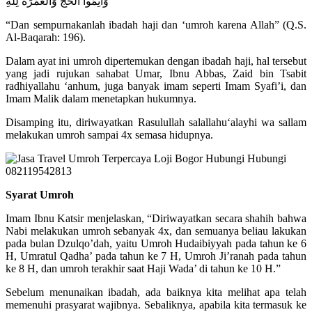
وَأَتِمُّوا الْحَجَّ وَالْعُمْرَةَ لِلَّهِ
“Dan sempurnakanlah ibadah haji dan ‘umroh karena Allah” (Q.S.
Al-Baqarah: 196).
Dalam ayat ini umroh dipertemukan dengan ibadah haji, hal tersebut
yang jadi rujukan sahabat Umar, Ibnu Abbas, Zaid bin Tsabit
radhiyallahu ‘anhum, juga banyak imam seperti Imam Syafi’i, dan
Imam Malik dalam menetapkan hukumnya.
Disamping itu, diriwayatkan Rasulullah salallahu‘alayhi wa sallam
melakukan umroh sampai 4x semasa hidupnya.
Syarat Umroh
Imam Ibnu Katsir menjelaskan, “Diriwayatkan secara shahih bahwa
Nabi melakukan umroh sebanyak 4x, dan semuanya beliau lakukan
pada bulan Dzulqo’dah, yaitu Umroh Hudaibiyyah pada tahun ke 6
H, Umratul Qadha’ pada tahun ke 7 H, Umroh Ji’ranah pada tahun
ke 8 H, dan umroh terakhir saat Haji Wada’ di tahun ke 10 H.”
Sebelum menunaikan ibadah, ada baiknya kita melihat apa telah
memenuhi prasyarat wajibnya. Sebaliknya, apabila kita termasuk ke