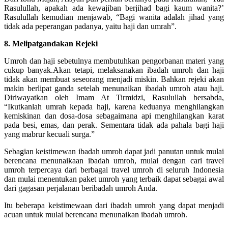
Rasulullah, apakah ada kewajiban berjihad bagi kaum wanita?’
Rasulullah kemudian menjawab, “Bagi wanita adalah jihad yang
tidak ada peperangan padanya, yaitu haji dan umrah”.
8. Melipatgandakan Rejeki
Umroh dan haji sebetulnya membutuhkan pengorbanan materi yang
cukup banyak.Akan tetapi, melaksanakan ibadah umroh dan haji
tidak akan membuat seseorang menjadi miskin. Bahkan rejeki akan
makin berlipat ganda setelah menunaikan ibadah umroh atau haji.
Diriwayatkan oleh Imam At Tirmidzi, Rasulullah bersabda,
“Ikutkanlah umrah kepada haji, karena keduanya menghilangkan
kemiskinan dan dosa-dosa sebagaimana api menghilangkan karat
pada besi, emas, dan perak. Sementara tidak ada pahala bagi haji
yang mabrur kecuali surga.”
Sebagian keistimewan ibadah umroh dapat jadi panutan untuk mulai
berencana menunaikaan ibadah umroh, mulai dengan cari travel
umroh terpercaya dari berbagai travel umroh di seluruh Indonesia
dan mulai menentukan paket umroh yang terbaik dapat sebagai awal
dari gagasan perjalanan beribadah umroh Anda.
Itu beberapa keistimewaan dari ibadah umroh yang dapat menjadi
acuan untuk mulai berencana menunaikan ibadah umroh.