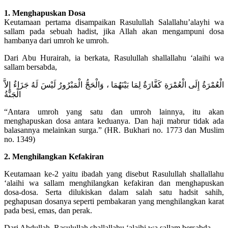
1. Menghapuskan Dosa
Keutamaan pertama disampaikan Rasulullah Salallahu’alayhi wa
sallam pada sebuah hadist, jika Allah akan mengampuni dosa
hambanya dari umroh ke umroh.
Dari Abu Hurairah, ia berkata, Rasulullah shallallahu ‘alaihi wa
sallam bersabda,
الْعُمْرَةُ إِلَى الْعُمْرَةِ كَفَّارَةٌ لِمَا بَيْنَهُمَا ، وَالْحَجُّ الْمَبْرُورُ لَيْسَ لَهُ جَزَاءٌ إِلاَّ
الْجَنَّةُ
“Antara umroh yang satu dan umroh lainnya, itu akan
menghapuskan dosa antara keduanya. Dan haji mabrur tidak ada
balasannya melainkan surga.” (HR. Bukhari no. 1773 dan Muslim
no. 1349)
2. Menghilangkan Kefakiran
Keutamaan ke-2 yaitu ibadah yang disebut Rasulullah shallallahu
‘alaihi wa sallam menghilangkan kefakiran dan menghapuskan
dosa-dosa. Serta dilukiskan dalam salah satu hadsit sahih,
peghapusan dosanya seperti pembakaran yang menghilangkan karat
pada besi, emas, dan perak.
Dari Abdullah, Rasulullah shallallahu ‘alaihi wa sallam bersabda,