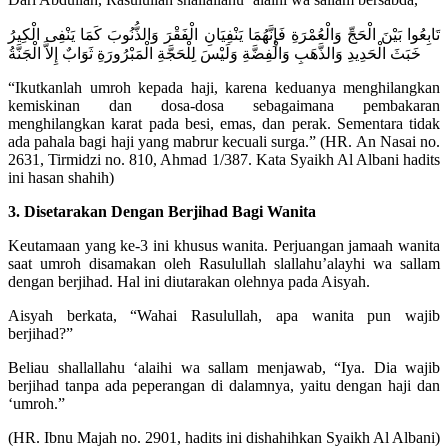
تَابِعُوا بَيْنَ الْحَجِّ وَالْعُمْرَةِ فَإِنَّهُمَا يَنْفِيَانِ الْفَقْرَ وَالذُّنُوبَ كَمَا يَنْفِى الْكِيرُ
خَبَثَ الْحَدِيدِ وَالذَّهَبِ وَالْفِضَّةِ وَلَيْسَ لِلْحَجَّةِ الْمَبْرُورَةِ ثَوَابٌ إِلاَّ الْجَنَّةُ
“Ikutkanlah umroh kepada haji, karena keduanya menghilangkan
kemiskinan dan dosa-dosa sebagaimana pembakaran
menghilangkan karat pada besi, emas, dan perak. Sementara tidak
ada pahala bagi haji yang mabrur kecuali surga.” (HR. An Nasai no.
2631, Tirmidzi no. 810, Ahmad 1/387. Kata Syaikh Al Albani hadits
ini hasan shahih)
3. Disetarakan Dengan Berjihad Bagi Wanita
Keutamaan yang ke-3 ini khusus wanita. Perjuangan jamaah wanita
saat umroh disamakan oleh Rasulullah slallahu’alayhi wa sallam
dengan berjihad. Hal ini diutarakan olehnya pada Aisyah.
Aisyah berkata, “Wahai Rasulullah, apa wanita pun wajib
berjihad?”
Beliau shallallahu ‘alaihi wa sallam menjawab, “Iya. Dia wajib
berjihad tanpa ada peperangan di dalamnya, yaitu dengan haji dan
‘umroh.”
(HR. Ibnu Majah no. 2901, hadits ini dishahihkan Syaikh Al Albani)