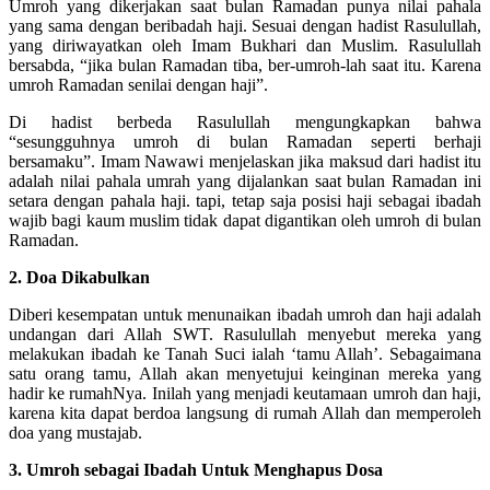
Umroh yang dikerjakan saat bulan Ramadan punya nilai pahala
yang sama dengan beribadah haji. Sesuai dengan hadist Rasulullah,
yang diriwayatkan oleh Imam Bukhari dan Muslim. Rasulullah
bersabda, “jika bulan Ramadan tiba, ber-umroh-lah saat itu. Karena
umroh Ramadan senilai dengan haji”.
Di hadist berbeda Rasulullah mengungkapkan bahwa
“sesungguhnya umroh di bulan Ramadan seperti berhaji
bersamaku”. Imam Nawawi menjelaskan jika maksud dari hadist itu
adalah nilai pahala umrah yang dijalankan saat bulan Ramadan ini
setara dengan pahala haji. tapi, tetap saja posisi haji sebagai ibadah
wajib bagi kaum muslim tidak dapat digantikan oleh umroh di bulan
Ramadan.
2. Doa Dikabulkan
Diberi kesempatan untuk menunaikan ibadah umroh dan haji adalah
undangan dari Allah SWT. Rasulullah menyebut mereka yang
melakukan ibadah ke Tanah Suci ialah ‘tamu Allah’. Sebagaimana
satu orang tamu, Allah akan menyetujui keinginan mereka yang
hadir ke rumahNya. Inilah yang menjadi keutamaan umroh dan haji,
karena kita dapat berdoa langsung di rumah Allah dan memperoleh
doa yang mustajab.
3. Umroh sebagai Ibadah Untuk Menghapus Dosa