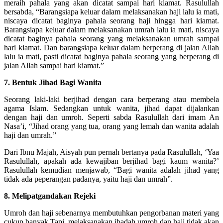
meraih pahala yang akan dicatat sampai hari kiamat. Rasulullah
bersabda, “Barangsiapa keluar dalam melaksanakan haji lalu ia mati,
niscaya dicatat baginya pahala seorang haji hingga hari kiamat.
Barangsiapa keluar dalam melaksanakan umrah lalu ia mati, niscaya
dicatat baginya pahala seorang yang melaksanakan umrah sampai
hari kiamat. Dan barangsiapa keluar dalam berperang di jalan Allah
lalu ia mati, pasti dicatat baginya pahala seorang yang berperang di
jalan Allah sampai hari kiamat.”
7. Bentuk Jihad Bagi Wanita
Seorang laki-laki berjihad dengan cara berperang atau membela
agama Islam. Sedangkan untuk wanita, jihad dapat dijalankan
dengan haji dan umroh. Seperti sabda Rasulullah dari imam An
Nasa’i, “Jihad orang yang tua, orang yang lemah dan wanita adalah
haji dan umrah.”
Dari Ibnu Majah, Aisyah pun pernah bertanya pada Rasulullah, ‘Yaa
Rasulullah, apakah ada kewajiban berjihad bagi kaum wanita?’
Rasulullah kemudian menjawab, “Bagi wanita adalah jihad yang
tidak ada peperangan padanya, yaitu haji dan umrah”.
8. Melipatgandakan Rejeki
Umroh dan haji sebenarnya membutuhkan pengorbanan materi yang
cukup banyak.Tapi, melaksanakan ibadah umroh dan haji tidak akan