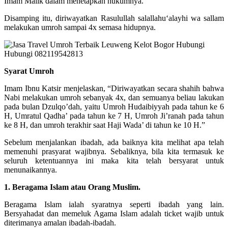
Imam Malik dalam menetapkan hukumnya.
Disamping itu, diriwayatkan Rasulullah salallahu‘alayhi wa sallam
melakukan umroh sampai 4x semasa hidupnya.
Syarat Umroh
Imam Ibnu Katsir menjelaskan, “Diriwayatkan secara shahih bahwa
Nabi melakukan umroh sebanyak 4x, dan semuanya beliau lakukan
pada bulan Dzulqo’dah, yaitu Umroh Hudaibiyyah pada tahun ke 6
H, Umratul Qadha’ pada tahun ke 7 H, Umroh Ji’ranah pada tahun
ke 8 H, dan umroh terakhir saat Haji Wada’ di tahun ke 10 H.”
Sebelum menjalankan ibadah, ada baiknya kita melihat apa telah
memenuhi prasyarat wajibnya. Sebaliknya, bila kita termasuk ke
seluruh ketentuannya ini maka kita telah bersyarat untuk
menunaikannya.
1. Beragama Islam atau Orang Muslim.
Beragama Islam ialah syaratnya seperti ibadah yang lain.
Bersyahadat dan memeluk Agama Islam adalah ticket wajib untuk
diterimanya amalan ibadah-ibadah.