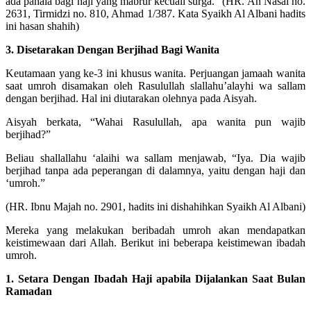
ada pahala bagi haji yang mabrur kecuali surga.” (HR. An Nasai no.
2631, Tirmidzi no. 810, Ahmad 1/387. Kata Syaikh Al Albani hadits
ini hasan shahih)
3. Disetarakan Dengan Berjihad Bagi Wanita
Keutamaan yang ke-3 ini khusus wanita. Perjuangan jamaah wanita
saat umroh disamakan oleh Rasulullah slallahu’alayhi wa sallam
dengan berjihad. Hal ini diutarakan olehnya pada Aisyah.
Aisyah berkata, “Wahai Rasulullah, apa wanita pun wajib
berjihad?”
Beliau shallallahu ‘alaihi wa sallam menjawab, “Iya. Dia wajib
berjihad tanpa ada peperangan di dalamnya, yaitu dengan haji dan
‘umroh.”
(HR. Ibnu Majah no. 2901, hadits ini dishahihkan Syaikh Al Albani)
Mereka yang melakukan beribadah umroh akan mendapatkan
keistimewaan dari Allah. Berikut ini beberapa keistimewan ibadah
umroh.
1. Setara Dengan Ibadah Haji apabila Dijalankan Saat Bulan
Ramadan