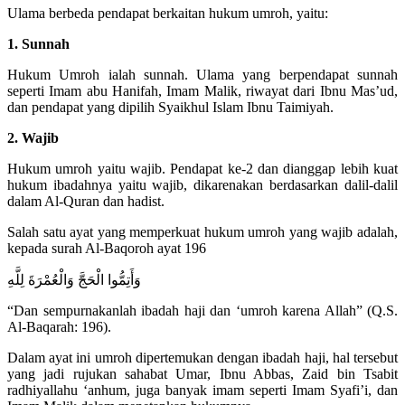
Ulama berbeda pendapat berkaitan hukum umroh, yaitu:
1. Sunnah
Hukum Umroh ialah sunnah. Ulama yang berpendapat sunnah
seperti Imam abu Hanifah, Imam Malik, riwayat dari Ibnu Mas’ud,
dan pendapat yang dipilih Syaikhul Islam Ibnu Taimiyah.
2. Wajib
Hukum umroh yaitu wajib. Pendapat ke-2 dan dianggap lebih kuat
hukum ibadahnya yaitu wajib, dikarenakan berdasarkan dalil-dalil
dalam Al-Quran dan hadist.
Salah satu ayat yang memperkuat hukum umroh yang wajib adalah,
kepada surah Al-Baqoroh ayat 196
وَأَتِمُّوا الْحَجَّ وَالْعُمْرَةَ لِلَّهِ
“Dan sempurnakanlah ibadah haji dan ‘umroh karena Allah” (Q.S.
Al-Baqarah: 196).
Dalam ayat ini umroh dipertemukan dengan ibadah haji, hal tersebut
yang jadi rujukan sahabat Umar, Ibnu Abbas, Zaid bin Tsabit
radhiyallahu ‘anhum, juga banyak imam seperti Imam Syafi’i, dan