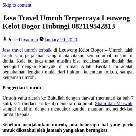
Skip to content
Jasa Travel Umroh Terpercaya Leuweng
Kelot Bogor Hubungi 082119542813
Posted by
admin
January 20, 2020
Jasa travel umroh terbaik
di Leuweng Kelot Bogor –
Umroh ialah
salah satu perjalanan yang dicita-citakan semua umat muslim di
dunia. Kala itu juga umat muslim bisa melaksanakan ibadah dan
bersujud dengan khusyuk di rumah Allah. Berikut ini adalah
pemahaman lengkap mulai dari hukum, ketentuan, rukun, sampai
keutaman umroh.
Pengertian Umroh
Umroh yaitu ziarah ke Baitullah dengan thawaf (memutari ka’bah 7
kali), sa’i (berlari-lari kecil) diantara dua bukit:
Shafa dan Marwah
,
sampai diakhiri dengan mencukur gundul maupun memendekkan
rambut kepala.
Sebelum menjalankan umroh, ada beberapa hal yang perlu
untuk diketahui oleh jamaah yang akan berangkat