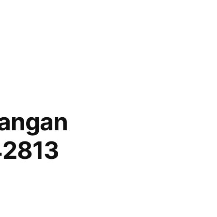
rangan
42813