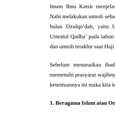
Imam Ibnu Katsir menjela
Nabi melakukan umroh seba
bulan Dzulqo’dah, yaitu
Umratul Qadha’ pada tahun 
dan umroh terakhir saat Haji
Sebelum menunaikan ibada
memenuhi prasyarat wajibnya
ketentuannya ini maka kita 
1. Beragama Islam atau O