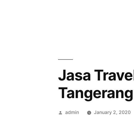
Skip
to
content
Jasa Trave
Tangerang
Posted
admin
January 2, 2020
by