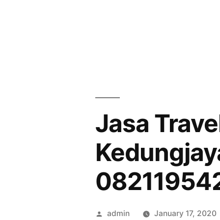
Skip
to
content
Jasa Trave
Kedungjay
08211954
Posted
admin
January 17, 2020