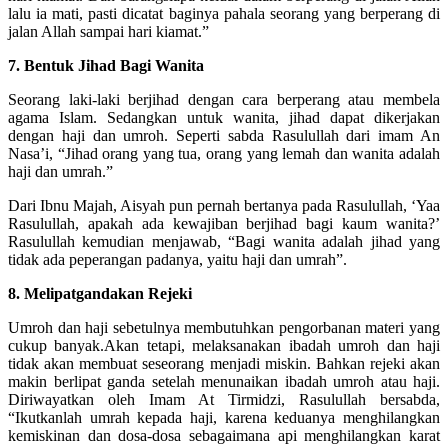
lalu ia mati, pasti dicatat baginya pahala seorang yang berperang di
jalan Allah sampai hari kiamat.”
7. Bentuk Jihad Bagi Wanita
Seorang laki-laki berjihad dengan cara berperang atau membela
agama Islam. Sedangkan untuk wanita, jihad dapat dikerjakan
dengan haji dan umroh. Seperti sabda Rasulullah dari imam An
Nasa’i, “Jihad orang yang tua, orang yang lemah dan wanita adalah
haji dan umrah.”
Dari Ibnu Majah, Aisyah pun pernah bertanya pada Rasulullah, ‘Yaa
Rasulullah, apakah ada kewajiban berjihad bagi kaum wanita?’
Rasulullah kemudian menjawab, “Bagi wanita adalah jihad yang
tidak ada peperangan padanya, yaitu haji dan umrah”.
8. Melipatgandakan Rejeki
Umroh dan haji sebetulnya membutuhkan pengorbanan materi yang
cukup banyak.Akan tetapi, melaksanakan ibadah umroh dan haji
tidak akan membuat seseorang menjadi miskin. Bahkan rejeki akan
makin berlipat ganda setelah menunaikan ibadah umroh atau haji.
Diriwayatkan oleh Imam At Tirmidzi, Rasulullah bersabda,
“Ikutkanlah umrah kepada haji, karena keduanya menghilangkan
kemiskinan dan dosa-dosa sebagaimana api menghilangkan karat