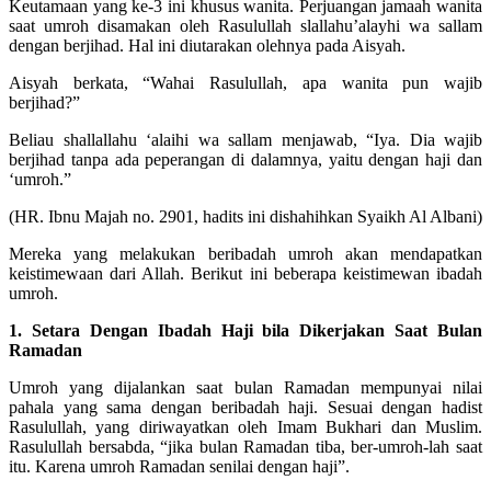
Keutamaan yang ke-3 ini khusus wanita. Perjuangan jamaah wanita
saat umroh disamakan oleh Rasulullah slallahu’alayhi wa sallam
dengan berjihad. Hal ini diutarakan olehnya pada Aisyah.
Aisyah berkata, “Wahai Rasulullah, apa wanita pun wajib
berjihad?”
Beliau shallallahu ‘alaihi wa sallam menjawab, “Iya. Dia wajib
berjihad tanpa ada peperangan di dalamnya, yaitu dengan haji dan
‘umroh.”
(HR. Ibnu Majah no. 2901, hadits ini dishahihkan Syaikh Al Albani)
Mereka yang melakukan beribadah umroh akan mendapatkan
keistimewaan dari Allah. Berikut ini beberapa keistimewan ibadah
umroh.
1. Setara Dengan Ibadah Haji bila Dikerjakan Saat Bulan
Ramadan
Umroh yang dijalankan saat bulan Ramadan mempunyai nilai
pahala yang sama dengan beribadah haji. Sesuai dengan hadist
Rasulullah, yang diriwayatkan oleh Imam Bukhari dan Muslim.
Rasulullah bersabda, “jika bulan Ramadan tiba, ber-umroh-lah saat
itu. Karena umroh Ramadan senilai dengan haji”.