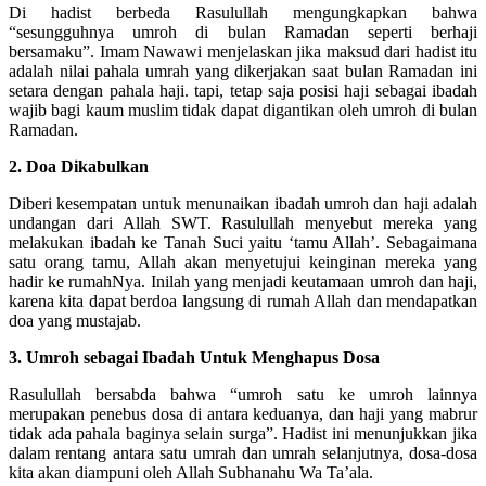
Di hadist berbeda Rasulullah mengungkapkan bahwa
“sesungguhnya umroh di bulan Ramadan seperti berhaji
bersamaku”. Imam Nawawi menjelaskan jika maksud dari hadist itu
adalah nilai pahala umrah yang dikerjakan saat bulan Ramadan ini
setara dengan pahala haji. tapi, tetap saja posisi haji sebagai ibadah
wajib bagi kaum muslim tidak dapat digantikan oleh umroh di bulan
Ramadan.
2. Doa Dikabulkan
Diberi kesempatan untuk menunaikan ibadah umroh dan haji adalah
undangan dari Allah SWT. Rasulullah menyebut mereka yang
melakukan ibadah ke Tanah Suci yaitu ‘tamu Allah’. Sebagaimana
satu orang tamu, Allah akan menyetujui keinginan mereka yang
hadir ke rumahNya. Inilah yang menjadi keutamaan umroh dan haji,
karena kita dapat berdoa langsung di rumah Allah dan mendapatkan
doa yang mustajab.
3. Umroh sebagai Ibadah Untuk Menghapus Dosa
Rasulullah bersabda bahwa “umroh satu ke umroh lainnya
merupakan penebus dosa di antara keduanya, dan haji yang mabrur
tidak ada pahala baginya selain surga”. Hadist ini menunjukkan jika
dalam rentang antara satu umrah dan umrah selanjutnya, dosa-dosa
kita akan diampuni oleh Allah Subhanahu Wa Ta’ala.