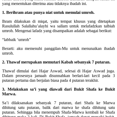
yang menentukan diterima atau tidaknya ibadah ini.
1. Berihram atau punya niat untuk memulai umroh.
Ihram dilakukan di miqat, yaitu tempat khusus yang ditetapkan
Rasulullah Salallahu’alayhi wa sallam untuk melafadzkan talbiah
umroh. Mengenai lafadz yang disampaikan adalah sebagai berikut:
“labbaik ‘umroh”
Berarti: aku memenuhi panggilan-Mu untuk menunaikan ibadah
umroh.
2. Thawaf merupakan memutari Kabah sebanyak 7 putaran.
Thawaf dimulai dari Hajar Aswad, selesai di Hajar Aswad juga.
Dalam prosesnya jamaah disunnahkan berlari-lari kecil pada 3
putaran pertama dan berjalan biasa pada 4 putaran terakhir.
3. Melakukan sa’i yang diawali dari Bukit Shafa ke Bukit
Marwa.
Sa’i dilaksanakan sebanyak 7 putaran, dari Shafa ke Marwa
dihitung satu putaran, balik dari marwa ke shafa dihitung satu
putaran. Sehingga bila menempuh Shafa-Marwa kembali ke Shafa
dihitung maka 2 kali. Di Bukit Shafa, jamaah dapat menaiki bukit,