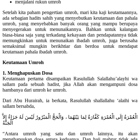
menjalani rukun umroh
Setelah kita paham pengertian umroh, mari kita kaji keutamaannya,
ada sebagian hadits sahih yang menyebutkan keutamaan dan pahala
umroh, yang menyebabkan banyak orang yang mampu berupaya
menyegerakan untuk menunaikannya. Bahkan untuk kalangan
biasa-biasa saja yang terkadang kekayaan dan pendapatannya tidak
memungkinkan untuk menunaikan ibadah umroh, juga berusaha
semaksimal mungkin berikhtiar dan berdoa untuk mendapat
keutamaan pahala ibadah umroh.
Keutamaan Umroh
1. Menghapuskan Dosa
Keutamaan pertama disampaikan Rasulullah Salallahu’alayhi wa
sallam pada sebuah hadist, jika Allah akan mengampuni dosa
hambanya dari umroh ke umroh.
Dari Abu Hurairah, ia berkata, Rasulullah shallallahu ‘alaihi wa
sallam bersabda,
الْعُمْرَةُ إِلَى الْعُمْرَةِ كَفَّارَةٌ لِمَا بَيْنَهُمَا ، وَالْحَجُّ الْمَبْرُورُ لَيْسَ لَهُ جَزَاءٌ إِلاَّ
الْجَنَّةُ
“Antara umroh yang satu dan umroh lainnya, itu akan
menghapuskan dosa antara keduanya. Dan haji mabrur tidak ada