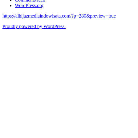
WordPress.org
https://alhijazmediaindowisata.com/?p=280&preview=true
Proudly powered by WordPress.