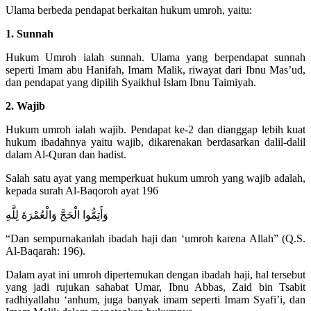
Ulama berbeda pendapat berkaitan hukum umroh, yaitu:
1. Sunnah
Hukum Umroh ialah sunnah. Ulama yang berpendapat sunnah
seperti Imam abu Hanifah, Imam Malik, riwayat dari Ibnu Mas’ud,
dan pendapat yang dipilih Syaikhul Islam Ibnu Taimiyah.
2. Wajib
Hukum umroh ialah wajib. Pendapat ke-2 dan dianggap lebih kuat
hukum ibadahnya yaitu wajib, dikarenakan berdasarkan dalil-dalil
dalam Al-Quran dan hadist.
Salah satu ayat yang memperkuat hukum umroh yang wajib adalah,
kepada surah Al-Baqoroh ayat 196
وَأَتِمُّوا الْحَجَّ وَالْعُمْرَةَ لِلَّهِ
“Dan sempurnakanlah ibadah haji dan ‘umroh karena Allah” (Q.S.
Al-Baqarah: 196).
Dalam ayat ini umroh dipertemukan dengan ibadah haji, hal tersebut
yang jadi rujukan sahabat Umar, Ibnu Abbas, Zaid bin Tsabit
radhiyallahu ‘anhum, juga banyak imam seperti Imam Syafi’i, dan