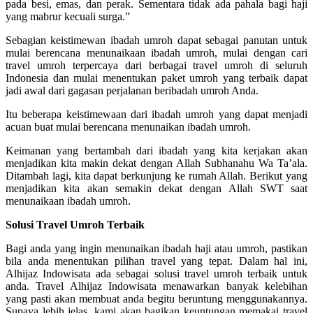
pada besi, emas, dan perak. Sementara tidak ada pahala bagi haji
yang mabrur kecuali surga.”
Sebagian keistimewan ibadah umroh dapat sebagai panutan untuk
mulai berencana menunaikaan ibadah umroh, mulai dengan cari
travel umroh terpercaya dari berbagai travel umroh di seluruh
Indonesia dan mulai menentukan paket umroh yang terbaik dapat
jadi awal dari gagasan perjalanan beribadah umroh Anda.
Itu beberapa keistimewaan dari ibadah umroh yang dapat menjadi
acuan buat mulai berencana menunaikan ibadah umroh.
Keimanan yang bertambah dari ibadah yang kita kerjakan akan
menjadikan kita makin dekat dengan Allah Subhanahu Wa Ta’ala.
Ditambah lagi, kita dapat berkunjung ke rumah Allah. Berikut yang
menjadikan kita akan semakin dekat dengan Allah SWT saat
menunaikaan ibadah umroh.
Solusi Travel Umroh Terbaik
Bagi anda yang ingin menunaikan ibadah haji atau umroh, pastikan
bila anda menentukan pilihan travel yang tepat. Dalam hal ini,
Alhijaz Indowisata ada sebagai solusi travel umroh terbaik untuk
anda. Travel Alhijaz Indowisata menawarkan banyak kelebihan
yang pasti akan membuat anda begitu beruntung menggunakannya.
Supaya lebih jelas, kami akan bagikan keuntungan memakai travel