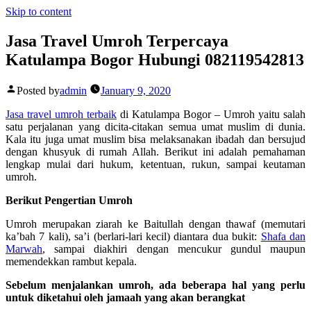
Skip to content
Jasa Travel Umroh Terpercaya
Katulampa Bogor Hubungi 082119542813
Posted by
admin
January 9, 2020
Jasa travel umroh terbaik
di Katulampa Bogor –
Umroh yaitu salah
satu perjalanan yang dicita-citakan semua umat muslim di dunia.
Kala itu juga umat muslim bisa melaksanakan ibadah dan bersujud
dengan khusyuk di rumah Allah. Berikut ini adalah pemahaman
lengkap mulai dari hukum, ketentuan, rukun, sampai keutaman
umroh.
Berikut Pengertian Umroh
Umroh merupakan ziarah ke Baitullah dengan thawaf (memutari
ka’bah 7 kali), sa’i (berlari-lari kecil) diantara dua bukit:
Shafa dan
Marwah
, sampai diakhiri dengan mencukur gundul maupun
memendekkan rambut kepala.
Sebelum menjalankan umroh, ada beberapa hal yang perlu
untuk diketahui oleh jamaah yang akan berangkat