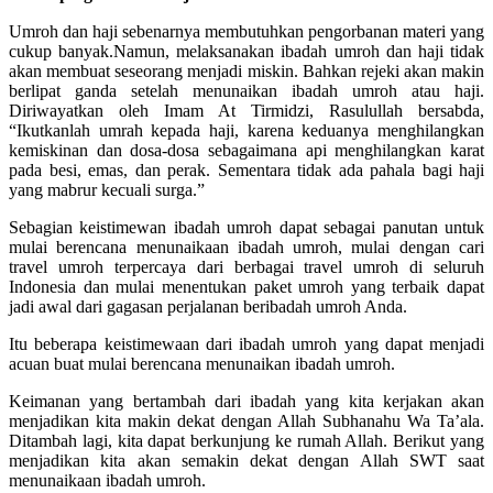
Umroh dan haji sebenarnya membutuhkan pengorbanan materi yang
cukup banyak.Namun, melaksanakan ibadah umroh dan haji tidak
akan membuat seseorang menjadi miskin. Bahkan rejeki akan makin
berlipat ganda setelah menunaikan ibadah umroh atau haji.
Diriwayatkan oleh Imam At Tirmidzi, Rasulullah bersabda,
“Ikutkanlah umrah kepada haji, karena keduanya menghilangkan
kemiskinan dan dosa-dosa sebagaimana api menghilangkan karat
pada besi, emas, dan perak. Sementara tidak ada pahala bagi haji
yang mabrur kecuali surga.”
Sebagian keistimewan ibadah umroh dapat sebagai panutan untuk
mulai berencana menunaikaan ibadah umroh, mulai dengan cari
travel umroh terpercaya dari berbagai travel umroh di seluruh
Indonesia dan mulai menentukan paket umroh yang terbaik dapat
jadi awal dari gagasan perjalanan beribadah umroh Anda.
Itu beberapa keistimewaan dari ibadah umroh yang dapat menjadi
acuan buat mulai berencana menunaikan ibadah umroh.
Keimanan yang bertambah dari ibadah yang kita kerjakan akan
menjadikan kita makin dekat dengan Allah Subhanahu Wa Ta’ala.
Ditambah lagi, kita dapat berkunjung ke rumah Allah. Berikut yang
menjadikan kita akan semakin dekat dengan Allah SWT saat
menunaikaan ibadah umroh.