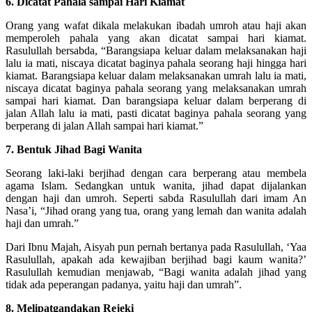
6. Dicatat Pahala sampai Hari Kiamat
Orang yang wafat dikala melakukan ibadah umroh atau haji akan
memperoleh pahala yang akan dicatat sampai hari kiamat.
Rasulullah bersabda, “Barangsiapa keluar dalam melaksanakan haji
lalu ia mati, niscaya dicatat baginya pahala seorang haji hingga hari
kiamat. Barangsiapa keluar dalam melaksanakan umrah lalu ia mati,
niscaya dicatat baginya pahala seorang yang melaksanakan umrah
sampai hari kiamat. Dan barangsiapa keluar dalam berperang di
jalan Allah lalu ia mati, pasti dicatat baginya pahala seorang yang
berperang di jalan Allah sampai hari kiamat.”
7. Bentuk Jihad Bagi Wanita
Seorang laki-laki berjihad dengan cara berperang atau membela
agama Islam. Sedangkan untuk wanita, jihad dapat dijalankan
dengan haji dan umroh. Seperti sabda Rasulullah dari imam An
Nasa’i, “Jihad orang yang tua, orang yang lemah dan wanita adalah
haji dan umrah.”
Dari Ibnu Majah, Aisyah pun pernah bertanya pada Rasulullah, ‘Yaa
Rasulullah, apakah ada kewajiban berjihad bagi kaum wanita?’
Rasulullah kemudian menjawab, “Bagi wanita adalah jihad yang
tidak ada peperangan padanya, yaitu haji dan umrah”.
8. Melipatgandakan Rejeki