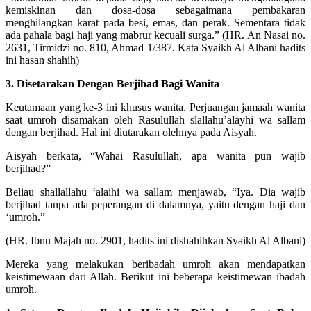
kemiskinan dan dosa-dosa sebagaimana pembakaran
menghilangkan karat pada besi, emas, dan perak. Sementara tidak
ada pahala bagi haji yang mabrur kecuali surga.” (HR. An Nasai no.
2631, Tirmidzi no. 810, Ahmad 1/387. Kata Syaikh Al Albani hadits
ini hasan shahih)
3. Disetarakan Dengan Berjihad Bagi Wanita
Keutamaan yang ke-3 ini khusus wanita. Perjuangan jamaah wanita
saat umroh disamakan oleh Rasulullah slallahu’alayhi wa sallam
dengan berjihad. Hal ini diutarakan olehnya pada Aisyah.
Aisyah berkata, “Wahai Rasulullah, apa wanita pun wajib
berjihad?”
Beliau shallallahu ‘alaihi wa sallam menjawab, “Iya. Dia wajib
berjihad tanpa ada peperangan di dalamnya, yaitu dengan haji dan
‘umroh.”
(HR. Ibnu Majah no. 2901, hadits ini dishahihkan Syaikh Al Albani)
Mereka yang melakukan beribadah umroh akan mendapatkan
keistimewaan dari Allah. Berikut ini beberapa keistimewan ibadah
umroh.