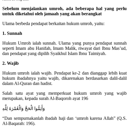
Sebelum menjalankan umroh, ada beberapa hal yang perlu
untuk diketahui oleh jamaah yang akan berangkat
Ulama berbeda pendapat berkaitan hukum umroh, yaitu:
1. Sunnah
Hukum Umroh ialah sunnah. Ulama yang punya pendapat sunnah
seperti Imam abu Hanifah, Imam Malik, riwayat dari Ibnu Mas’ud,
dan pendapat yang dipilih Syaikhul Islam Ibnu Taimiyah.
2. Wajib
Hukum umroh ialah wajib. Pendapat ke-2 dan dianggap lebih kuat
hukum ibadahnya yaitu wajib, dikarenakan berdasarkan dalil-dalil
dalam Al-Quran dan hadist.
Salah satu ayat yang memperkuat hukum umroh yang wajib
merupakan, kepada surah Al-Baqoroh ayat 196
وَأَتِمُّوا الْحَجَّ وَالْعُمْرَةَ لِلَّهِ
“Dan sempurnakanlah ibadah haji dan ‘umroh karena Allah” (Q.S.
Al-Baqarah: 196).