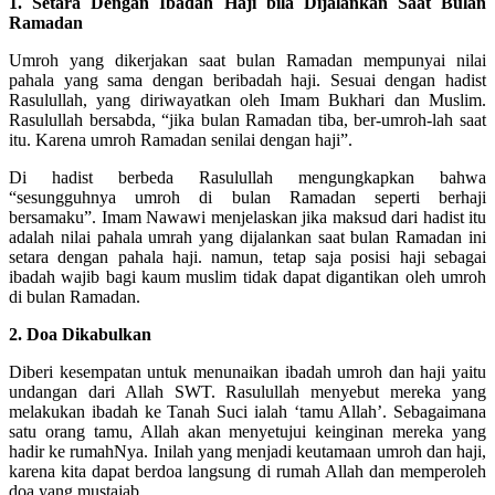
1. Setara Dengan Ibadah Haji bila Dijalankan Saat Bulan
Ramadan
Umroh yang dikerjakan saat bulan Ramadan mempunyai nilai
pahala yang sama dengan beribadah haji. Sesuai dengan hadist
Rasulullah, yang diriwayatkan oleh Imam Bukhari dan Muslim.
Rasulullah bersabda, “jika bulan Ramadan tiba, ber-umroh-lah saat
itu. Karena umroh Ramadan senilai dengan haji”.
Di hadist berbeda Rasulullah mengungkapkan bahwa
“sesungguhnya umroh di bulan Ramadan seperti berhaji
bersamaku”. Imam Nawawi menjelaskan jika maksud dari hadist itu
adalah nilai pahala umrah yang dijalankan saat bulan Ramadan ini
setara dengan pahala haji. namun, tetap saja posisi haji sebagai
ibadah wajib bagi kaum muslim tidak dapat digantikan oleh umroh
di bulan Ramadan.
2. Doa Dikabulkan
Diberi kesempatan untuk menunaikan ibadah umroh dan haji yaitu
undangan dari Allah SWT. Rasulullah menyebut mereka yang
melakukan ibadah ke Tanah Suci ialah ‘tamu Allah’. Sebagaimana
satu orang tamu, Allah akan menyetujui keinginan mereka yang
hadir ke rumahNya. Inilah yang menjadi keutamaan umroh dan haji,
karena kita dapat berdoa langsung di rumah Allah dan memperoleh
doa yang mustajab.