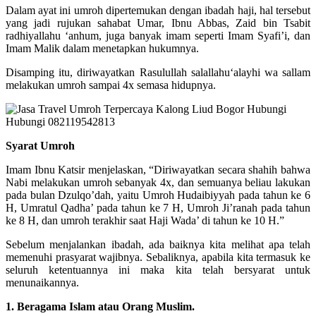
Dalam ayat ini umroh dipertemukan dengan ibadah haji, hal tersebut
yang jadi rujukan sahabat Umar, Ibnu Abbas, Zaid bin Tsabit
radhiyallahu ‘anhum, juga banyak imam seperti Imam Syafi’i, dan
Imam Malik dalam menetapkan hukumnya.
Disamping itu, diriwayatkan Rasulullah salallahu‘alayhi wa sallam
melakukan umroh sampai 4x semasa hidupnya.
Syarat Umroh
Imam Ibnu Katsir menjelaskan, “Diriwayatkan secara shahih bahwa
Nabi melakukan umroh sebanyak 4x, dan semuanya beliau lakukan
pada bulan Dzulqo’dah, yaitu Umroh Hudaibiyyah pada tahun ke 6
H, Umratul Qadha’ pada tahun ke 7 H, Umroh Ji’ranah pada tahun
ke 8 H, dan umroh terakhir saat Haji Wada’ di tahun ke 10 H.”
Sebelum menjalankan ibadah, ada baiknya kita melihat apa telah
memenuhi prasyarat wajibnya. Sebaliknya, apabila kita termasuk ke
seluruh ketentuannya ini maka kita telah bersyarat untuk
menunaikannya.
1. Beragama Islam atau Orang Muslim.