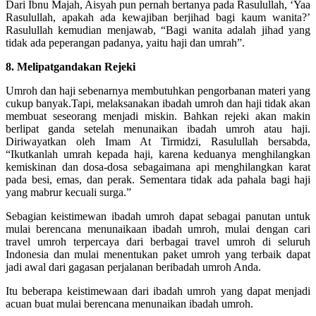
Dari Ibnu Majah, Aisyah pun pernah bertanya pada Rasulullah, ‘Yaa
Rasulullah, apakah ada kewajiban berjihad bagi kaum wanita?’
Rasulullah kemudian menjawab, “Bagi wanita adalah jihad yang
tidak ada peperangan padanya, yaitu haji dan umrah”.
8. Melipatgandakan Rejeki
Umroh dan haji sebenarnya membutuhkan pengorbanan materi yang
cukup banyak.Tapi, melaksanakan ibadah umroh dan haji tidak akan
membuat seseorang menjadi miskin. Bahkan rejeki akan makin
berlipat ganda setelah menunaikan ibadah umroh atau haji.
Diriwayatkan oleh Imam At Tirmidzi, Rasulullah bersabda,
“Ikutkanlah umrah kepada haji, karena keduanya menghilangkan
kemiskinan dan dosa-dosa sebagaimana api menghilangkan karat
pada besi, emas, dan perak. Sementara tidak ada pahala bagi haji
yang mabrur kecuali surga.”
Sebagian keistimewan ibadah umroh dapat sebagai panutan untuk
mulai berencana menunaikaan ibadah umroh, mulai dengan cari
travel umroh terpercaya dari berbagai travel umroh di seluruh
Indonesia dan mulai menentukan paket umroh yang terbaik dapat
jadi awal dari gagasan perjalanan beribadah umroh Anda.
Itu beberapa keistimewaan dari ibadah umroh yang dapat menjadi
acuan buat mulai berencana menunaikan ibadah umroh.