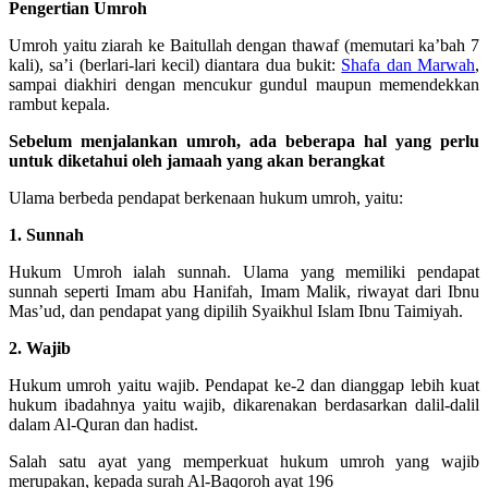
Pengertian Umroh
Umroh yaitu ziarah ke Baitullah dengan thawaf (memutari ka’bah 7
kali), sa’i (berlari-lari kecil) diantara dua bukit:
Shafa dan Marwah
,
sampai diakhiri dengan mencukur gundul maupun memendekkan
rambut kepala.
Sebelum menjalankan umroh, ada beberapa hal yang perlu
untuk diketahui oleh jamaah yang akan berangkat
Ulama berbeda pendapat berkenaan hukum umroh, yaitu:
1. Sunnah
Hukum Umroh ialah sunnah. Ulama yang memiliki pendapat
sunnah seperti Imam abu Hanifah, Imam Malik, riwayat dari Ibnu
Mas’ud, dan pendapat yang dipilih Syaikhul Islam Ibnu Taimiyah.
2. Wajib
Hukum umroh yaitu wajib. Pendapat ke-2 dan dianggap lebih kuat
hukum ibadahnya yaitu wajib, dikarenakan berdasarkan dalil-dalil
dalam Al-Quran dan hadist.
Salah satu ayat yang memperkuat hukum umroh yang wajib
merupakan, kepada surah Al-Baqoroh ayat 196