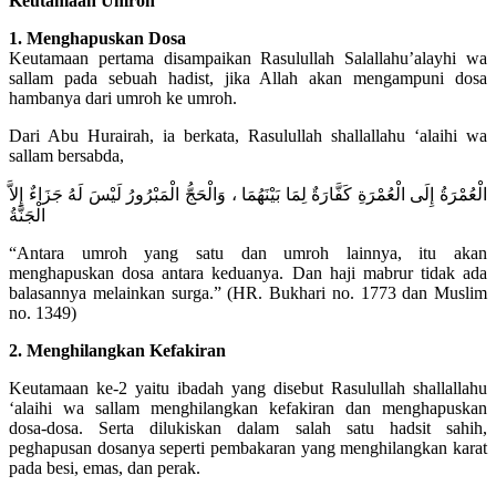
Keutamaan Umroh
1. Menghapuskan Dosa
Keutamaan pertama disampaikan Rasulullah Salallahu’alayhi wa
sallam pada sebuah hadist, jika Allah akan mengampuni dosa
hambanya dari umroh ke umroh.
Dari Abu Hurairah, ia berkata, Rasulullah shallallahu ‘alaihi wa
sallam bersabda,
الْعُمْرَةُ إِلَى الْعُمْرَةِ كَفَّارَةٌ لِمَا بَيْنَهُمَا ، وَالْحَجُّ الْمَبْرُورُ لَيْسَ لَهُ جَزَاءٌ إِلاَّ
الْجَنَّةُ
“Antara umroh yang satu dan umroh lainnya, itu akan
menghapuskan dosa antara keduanya. Dan haji mabrur tidak ada
balasannya melainkan surga.” (HR. Bukhari no. 1773 dan Muslim
no. 1349)
2. Menghilangkan Kefakiran
Keutamaan ke-2 yaitu ibadah yang disebut Rasulullah shallallahu
‘alaihi wa sallam menghilangkan kefakiran dan menghapuskan
dosa-dosa. Serta dilukiskan dalam salah satu hadsit sahih,
peghapusan dosanya seperti pembakaran yang menghilangkan karat
pada besi, emas, dan perak.