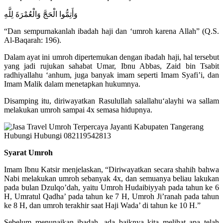
وَأَتِمُّوا الْحَجَّ وَالْعُمْرَةَ لِلَّهِ
“Dan sempurnakanlah ibadah haji dan ‘umroh karena Allah” (Q.S.
Al-Baqarah: 196).
Dalam ayat ini umroh dipertemukan dengan ibadah haji, hal tersebut
yang jadi rujukan sahabat Umar, Ibnu Abbas, Zaid bin Tsabit
radhiyallahu ‘anhum, juga banyak imam seperti Imam Syafi’i, dan
Imam Malik dalam menetapkan hukumnya.
Disamping itu, diriwayatkan Rasulullah salallahu‘alayhi wa sallam
melakukan umroh sampai 4x semasa hidupnya.
Syarat Umroh
Imam Ibnu Katsir menjelaskan, “Diriwayatkan secara shahih bahwa
Nabi melakukan umroh sebanyak 4x, dan semuanya beliau lakukan
pada bulan Dzulqo’dah, yaitu Umroh Hudaibiyyah pada tahun ke 6
H, Umratul Qadha’ pada tahun ke 7 H, Umroh Ji’ranah pada tahun
ke 8 H, dan umroh terakhir saat Haji Wada’ di tahun ke 10 H.”
Sebelum menunaikan ibadah, ada baiknya kita melihat apa telah