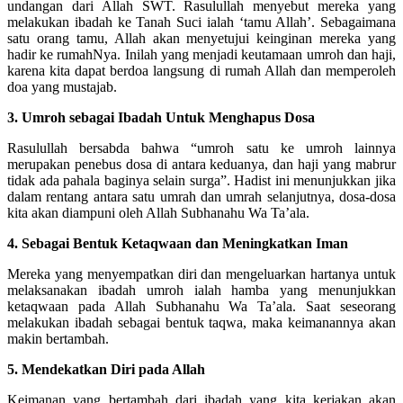
undangan dari Allah SWT. Rasulullah menyebut mereka yang
melakukan ibadah ke Tanah Suci ialah ‘tamu Allah’. Sebagaimana
satu orang tamu, Allah akan menyetujui keinginan mereka yang
hadir ke rumahNya. Inilah yang menjadi keutamaan umroh dan haji,
karena kita dapat berdoa langsung di rumah Allah dan memperoleh
doa yang mustajab.
3. Umroh sebagai Ibadah Untuk Menghapus Dosa
Rasulullah bersabda bahwa “umroh satu ke umroh lainnya
merupakan penebus dosa di antara keduanya, dan haji yang mabrur
tidak ada pahala baginya selain surga”. Hadist ini menunjukkan jika
dalam rentang antara satu umrah dan umrah selanjutnya, dosa-dosa
kita akan diampuni oleh Allah Subhanahu Wa Ta’ala.
4. Sebagai Bentuk Ketaqwaan dan Meningkatkan Iman
Mereka yang menyempatkan diri dan mengeluarkan hartanya untuk
melaksanakan ibadah umroh ialah hamba yang menunjukkan
ketaqwaan pada Allah Subhanahu Wa Ta’ala. Saat seseorang
melakukan ibadah sebagai bentuk taqwa, maka keimanannya akan
makin bertambah.
5. Mendekatkan Diri pada Allah
Keimanan yang bertambah dari ibadah yang kita kerjakan akan