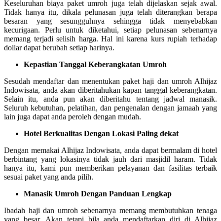
Keseluruhan biaya paket umroh juga telah dijelaskan sejak awal.
Tidak hanya itu, dikala pelunasan juga telah diterangkan berapa
besaran yang sesungguhnya sehingga tidak menyebabkan
kecurigaan. Perlu untuk diketahui, setiap pelunasan sebenarnya
memang terjadi selisih harga. Hal ini karena kurs rupiah terhadap
dollar dapat berubah setiap harinya.
Kepastian Tanggal Keberangkatan Umroh
Sesudah mendaftar dan menentukan paket haji dan umroh Alhijaz
Indowisata, anda akan diberitahukan kapan tanggal keberangkatan.
Selain itu, anda pun akan diberitahu tentang jadwal manasik.
Seluruh kebutuhan, pelatihan, dan pengenalan dengan jamaah yang
lain juga dapat anda peroleh dengan mudah.
Hotel Berkualitas Dengan Lokasi Paling dekat
Dengan memakai Alhijaz Indowisata, anda dapat bermalam di hotel
berbintang yang lokasinya tidak jauh dari masjidil haram. Tidak
hanya itu, kami pun memberikan pelayanan dan fasilitas terbaik
sesuai paket yang anda pilih.
Manasik Umroh Dengan Panduan Lengkap
Ibadah haji dan umroh sebenarnya memang membutuhkan tenaga
yang besar. Akan tetapi bila anda mendaftarkan diri di Alhijaz