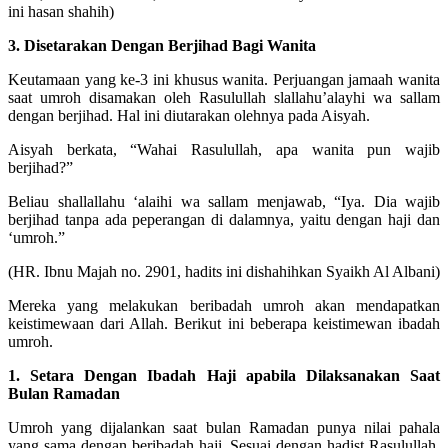
ini hasan shahih)
3. Disetarakan Dengan Berjihad Bagi Wanita
Keutamaan yang ke-3 ini khusus wanita. Perjuangan jamaah wanita
saat umroh disamakan oleh Rasulullah slallahu’alayhi wa sallam
dengan berjihad. Hal ini diutarakan olehnya pada Aisyah.
Aisyah berkata, “Wahai Rasulullah, apa wanita pun wajib
berjihad?”
Beliau shallallahu ‘alaihi wa sallam menjawab, “Iya. Dia wajib
berjihad tanpa ada peperangan di dalamnya, yaitu dengan haji dan
‘umroh.”
(HR. Ibnu Majah no. 2901, hadits ini dishahihkan Syaikh Al Albani)
Mereka yang melakukan beribadah umroh akan mendapatkan
keistimewaan dari Allah. Berikut ini beberapa keistimewan ibadah
umroh.
1. Setara Dengan Ibadah Haji apabila Dilaksanakan Saat
Bulan Ramadan
Umroh yang dijalankan saat bulan Ramadan punya nilai pahala
yang sama dengan beribadah haji. Sesuai dengan hadist Rasulullah,