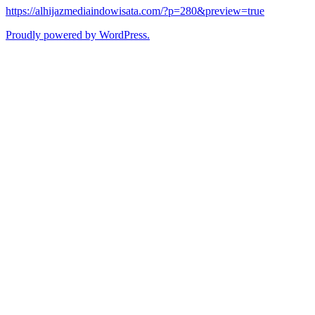
https://alhijazmediaindowisata.com/?p=280&preview=true
Proudly powered by WordPress.