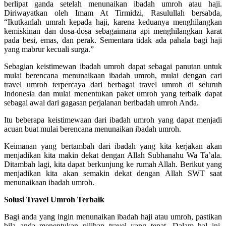
berlipat ganda setelah menunaikan ibadah umroh atau haji.
Diriwayatkan oleh Imam At Tirmidzi, Rasulullah bersabda,
“Ikutkanlah umrah kepada haji, karena keduanya menghilangkan
kemiskinan dan dosa-dosa sebagaimana api menghilangkan karat
pada besi, emas, dan perak. Sementara tidak ada pahala bagi haji
yang mabrur kecuali surga.”
Sebagian keistimewan ibadah umroh dapat sebagai panutan untuk
mulai berencana menunaikaan ibadah umroh, mulai dengan cari
travel umroh terpercaya dari berbagai travel umroh di seluruh
Indonesia dan mulai menentukan paket umroh yang terbaik dapat
sebagai awal dari gagasan perjalanan beribadah umroh Anda.
Itu beberapa keistimewaan dari ibadah umroh yang dapat menjadi
acuan buat mulai berencana menunaikan ibadah umroh.
Keimanan yang bertambah dari ibadah yang kita kerjakan akan
menjadikan kita makin dekat dengan Allah Subhanahu Wa Ta’ala.
Ditambah lagi, kita dapat berkunjung ke rumah Allah. Berikut yang
menjadikan kita akan semakin dekat dengan Allah SWT saat
menunaikaan ibadah umroh.
Solusi Travel Umroh Terbaik
Bagi anda yang ingin menunaikan ibadah haji atau umroh, pastikan
bila anda menentukan pilihan travel yang tepat. Dalam hal ini,