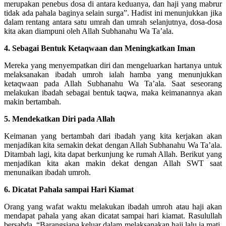
merupakan penebus dosa di antara keduanya, dan haji yang mabrur
tidak ada pahala baginya selain surga”. Hadist ini menunjukkan jika
dalam rentang antara satu umrah dan umrah selanjutnya, dosa-dosa
kita akan diampuni oleh Allah Subhanahu Wa Ta’ala.
4. Sebagai Bentuk Ketaqwaan dan Meningkatkan Iman
Mereka yang menyempatkan diri dan mengeluarkan hartanya untuk
melaksanakan ibadah umroh ialah hamba yang menunjukkan
ketaqwaan pada Allah Subhanahu Wa Ta’ala. Saat seseorang
melakukan ibadah sebagai bentuk taqwa, maka keimanannya akan
makin bertambah.
5. Mendekatkan Diri pada Allah
Keimanan yang bertambah dari ibadah yang kita kerjakan akan
menjadikan kita semakin dekat dengan Allah Subhanahu Wa Ta’ala.
Ditambah lagi, kita dapat berkunjung ke rumah Allah. Berikut yang
menjadikan kita akan makin dekat dengan Allah SWT saat
menunaikan ibadah umroh.
6. Dicatat Pahala sampai Hari Kiamat
Orang yang wafat waktu melakukan ibadah umroh atau haji akan
mendapat pahala yang akan dicatat sampai hari kiamat. Rasulullah
bersabda, “Barangsiapa keluar dalam melaksanakan haji lalu ia mati,