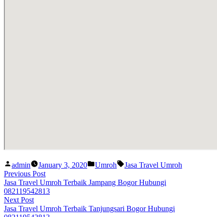
Posted
Posted
Tags:
admin
January 3, 2020
Umroh
Jasa Travel Umroh
by
in
Post
Previous
Previous Post
post:
Jasa Travel Umroh Terbaik Jampang Bogor Hubungi
navigation
082119542813
Next
Next Post
post:
Jasa Travel Umroh Terbaik Tanjungsari Bogor Hubungi