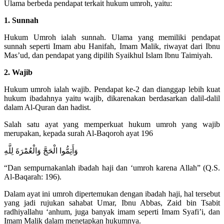
Ulama berbeda pendapat terkait hukum umroh, yaitu:
1. Sunnah
Hukum Umroh ialah sunnah. Ulama yang memiliki pendapat
sunnah seperti Imam abu Hanifah, Imam Malik, riwayat dari Ibnu
Mas’ud, dan pendapat yang dipilih Syaikhul Islam Ibnu Taimiyah.
2. Wajib
Hukum umroh ialah wajib. Pendapat ke-2 dan dianggap lebih kuat
hukum ibadahnya yaitu wajib, dikarenakan berdasarkan dalil-dalil
dalam Al-Quran dan hadist.
Salah satu ayat yang memperkuat hukum umroh yang wajib
merupakan, kepada surah Al-Baqoroh ayat 196
وَأَتِمُّوا الْحَجَّ وَالْعُمْرَةَ لِلَّهِ
“Dan sempurnakanlah ibadah haji dan ‘umroh karena Allah” (Q.S.
Al-Baqarah: 196).
Dalam ayat ini umroh dipertemukan dengan ibadah haji, hal tersebut
yang jadi rujukan sahabat Umar, Ibnu Abbas, Zaid bin Tsabit
radhiyallahu ‘anhum, juga banyak imam seperti Imam Syafi’i, dan
Imam Malik dalam menetapkan hukumnya.