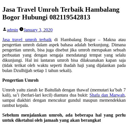
Skip
Jasa Travel Umroh Terbaik Hambalang
to
Bogor Hubungi 082119542813
content
Posted
admin
January 3, 2020
by
Jasa travel umroh terbaik
di Hambalang Bogor –
Makna atau
pengertian umroh dalam aspek bahasa adalah berkunjung. Dimana
pengertian umroh, bisa juga disebut jika umroh merupakan sebuah
perbuatan yang dengan sengaja mendatangi tempat yang selalu
dikunjungi. Hal ini lantaran umroh bisa dilaksanakan kapan saja
(tidak terikat oleh waktu seperti ibadah haji yang dijalankan pada
bulan Dzulhijjah setiap 1 tahun sekali).
Pengertian Umroh
Umroh yaitu ziarah ke Baitullah dengan thawaf (memutari ka’bah 7
kali), sa’i (berlari-lari kecil) diantara dua bukit:
Shafa dan Marwah
,
sampai diakhiri dengan mencukur gundul maupun memendekkan
rambut kepala.
Sebelum menjalankan umroh, ada beberapa hal yang perlu
untuk diketahui oleh jamaah yang akan berangkat