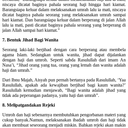
niscaya dicatat baginya pahala seorang haji hingga hari kiamat.
Barangsiapa keluar dalam melaksanakan umrah lalu ia mati, niscaya
dicatat baginya pahala seorang yang melaksanakan umrah sampai
hari kiamat. Dan barangsiapa keluar dalam berperang di jalan Allah
lalu ia mati, pasti dicatat baginya pahala seorang yang berperang di
jalan Allah sampai hari kiamat.”
7. Bentuk Jihad Bagi Wanita
Seorang laki-laki berjihad dengan cara berperang atau membela
agama Islam. Sedangkan untuk wanita, jihad dapat dijalankan
dengan haji dan umroh. Seperti sabda Rasulullah dari imam An
Nasa’i, “Jihad orang yang tua, orang yang lemah dan wanita adalah
haji dan umrah.”
Dari Ibnu Majah, Aisyah pun pernah bertanya pada Rasulullah, ‘Yaa
Rasulullah, apakah ada kewajiban berjihad bagi kaum wanita?’
Rasulullah kemudian menjawab, “Bagi wanita adalah jihad yang
tidak ada peperangan padanya, yaitu haji dan umrah”.
8. Melipatgandakan Rejeki
Umroh dan haji sebenarnya membutuhkan pengorbanan materi yang
cukup banyak.Namun, melaksanakan ibadah umroh dan haji tidak
akan membuat seseorang menjadi miskin. Bahkan rejeki akan makin