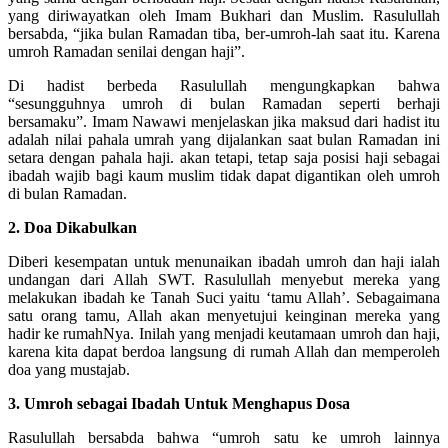
yang diriwayatkan oleh Imam Bukhari dan Muslim. Rasulullah
bersabda, “jika bulan Ramadan tiba, ber-umroh-lah saat itu. Karena
umroh Ramadan senilai dengan haji”.
Di hadist berbeda Rasulullah mengungkapkan bahwa
“sesungguhnya umroh di bulan Ramadan seperti berhaji
bersamaku”. Imam Nawawi menjelaskan jika maksud dari hadist itu
adalah nilai pahala umrah yang dijalankan saat bulan Ramadan ini
setara dengan pahala haji. akan tetapi, tetap saja posisi haji sebagai
ibadah wajib bagi kaum muslim tidak dapat digantikan oleh umroh
di bulan Ramadan.
2. Doa Dikabulkan
Diberi kesempatan untuk menunaikan ibadah umroh dan haji ialah
undangan dari Allah SWT. Rasulullah menyebut mereka yang
melakukan ibadah ke Tanah Suci yaitu ‘tamu Allah’. Sebagaimana
satu orang tamu, Allah akan menyetujui keinginan mereka yang
hadir ke rumahNya. Inilah yang menjadi keutamaan umroh dan haji,
karena kita dapat berdoa langsung di rumah Allah dan memperoleh
doa yang mustajab.
3. Umroh sebagai Ibadah Untuk Menghapus Dosa
Rasulullah bersabda bahwa “umroh satu ke umroh lainnya