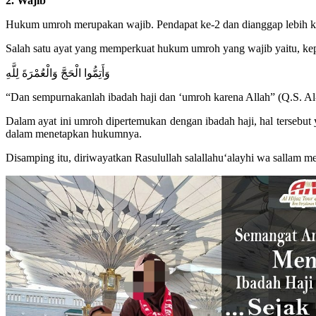
2. Wajib
Hukum umroh merupakan wajib. Pendapat ke-2 dan dianggap lebih kua
Salah satu ayat yang memperkuat hukum umroh yang wajib yaitu, ke
وَأَتِمُّوا الْحَجَّ وَالْعُمْرَةَ لِلَّهِ
“Dan sempurnakanlah ibadah haji dan ‘umroh karena Allah” (Q.S. Al
Dalam ayat ini umroh dipertemukan dengan ibadah haji, hal tersebut
dalam menetapkan hukumnya.
Disamping itu, diriwayatkan Rasulullah salallahu‘alayhi wa sallam