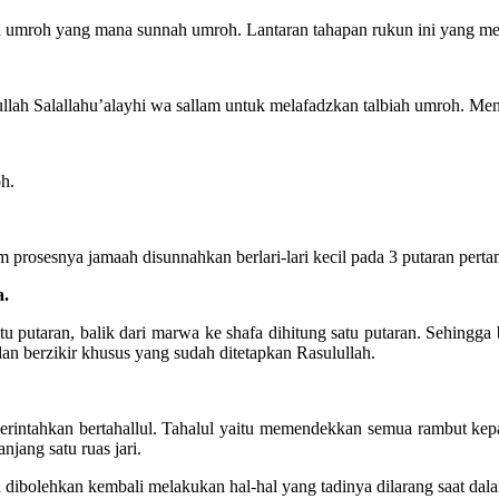
umroh yang mana sunnah umroh. Lantaran tahapan rukun ini yang mene
ullah Salallahu’alayhi wa sallam untuk melafadzkan talbiah umroh. Men
h.
prosesnya jamaah disunnahkan berlari-lari kecil pada 3 putaran pertama
a.
atu putaran, balik dari marwa ke shafa dihitung satu putaran. Sehing
an berzikir khusus yang sudah ditetapkan Rasulullah.
perintahkan bertahallul. Tahalul yaitu memendekkan semua rambut ke
jang satu ruas jari.
h dibolehkan kembali melakukan hal-hal yang tadinya dilarang saat dal