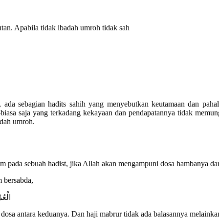
utan. Apabila tidak ibadah umroh tidak sah
nya, ada sebagian hadits sahih yang menyebutkan keutamaan dan p
biasa saja yang terkadang kekayaan dan pendapatannya tidak memun
adah umroh.
am pada sebuah hadist, jika Allah akan mengampuni dosa hambanya da
m bersabda,
الْعُم
dosa antara keduanya. Dan haji mabrur tidak ada balasannya melainka