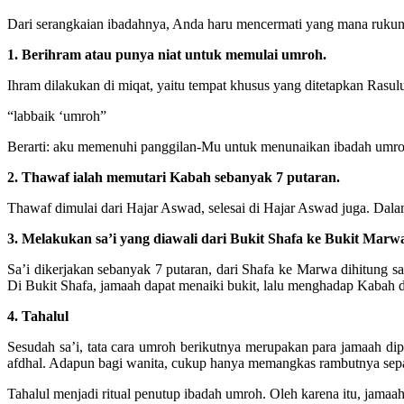
Dari serangkaian ibadahnya, Anda haru mencermati yang mana rukun 
1. Berihram atau punya niat untuk memulai umroh.
Ihram dilakukan di miqat, yaitu tempat khusus yang ditetapkan Rasul
“labbaik ‘umroh”
Berarti: aku memenuhi panggilan-Mu untuk menunaikan ibadah umro
2. Thawaf ialah memutari Kabah sebanyak 7 putaran.
Thawaf dimulai dari Hajar Aswad, selesai di Hajar Aswad juga. Dalam 
3. Melakukan sa’i yang diawali dari Bukit Shafa ke Bukit Marw
Sa’i dikerjakan sebanyak 7 putaran, dari Shafa ke Marwa dihitung s
Di Bukit Shafa, jamaah dapat menaiki bukit, lalu menghadap Kabah d
4. Tahalul
Sesudah sa’i, tata cara umroh berikutnya merupakan para jamaah di
afdhal. Adapun bagi wanita, cukup hanya memangkas rambutnya sepan
Tahalul menjadi ritual penutup ibadah umroh. Oleh karena itu, jamaa