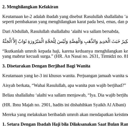
2. Menghilangkan Kefakiran
Keutamaan ke-2 adalah ibadah yang disebut Rasulullah shallallahu ‘
seperti pembakaran yang menghilangkan karat pada besi, emas, dan p
Dari Abdullah, Rasulullah shallallahu ‘alaihi wa sallam bersabda,
لْكِيرُ خَبَثَ الْحَدِيدِ وَالذَّهَبِ وَالْفِضَّةِ وَلَيْسَ لِلْحَجَّةِ الْمَبْرُورَةِ ثَوَابٌ إِلاَّ الْجَنَّةُ
“Ikutkanlah umroh kepada haji, karena keduanya menghilangkan ke
yang mabrur kecuali surga.” (HR. An Nasai no. 2631, Tirmidzi no. 81
3. Disetarakan Dengan Berjihad Bagi Wanita
Keutamaan yang ke-3 ini khusus wanita. Perjuangan jamaah wanita saa
Aisyah berkata, “Wahai Rasulullah, apa wanita pun wajib berjihad?”
Beliau shallallahu ‘alaihi wa sallam menjawab, “Iya. Dia wajib berji
(HR. Ibnu Majah no. 2901, hadits ini dishahihkan Syaikh Al Albani)
Mereka yang melakukan beribadah umroh akan mendapatkan keistimew
1. Setara Dengan Ibadah Haji bila Dilaksanakan Saat Bulan R