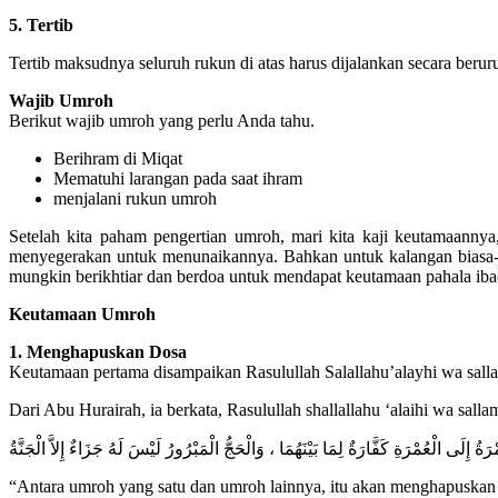
5. Tertib
Tertib maksudnya seluruh rukun di atas harus dijalankan secara berur
Wajib Umroh
Berikut wajib umroh yang perlu Anda tahu.
Berihram di Miqat
Mematuhi larangan pada saat ihram
menjalani rukun umroh
Setelah kita paham pengertian umroh, mari kita kaji keutamaan
menyegerakan untuk menunaikannya. Bahkan untuk kalangan biasa-
mungkin berikhtiar dan berdoa untuk mendapat keutamaan pahala ib
Keutamaan Umroh
1. Menghapuskan Dosa
Keutamaan pertama disampaikan Rasulullah Salallahu’alayhi wa sall
Dari Abu Hurairah, ia berkata, Rasulullah shallallahu ‘alaihi wa salla
ْرَةُ إِلَى الْعُمْرَةِ كَفَّارَةٌ لِمَا بَيْنَهُمَا ، وَالْحَجُّ الْمَبْرُورُ لَيْسَ لَهُ جَزَاءٌ إِلاَّ الْجَنَّةُ
“Antara umroh yang satu dan umroh lainnya, itu akan menghapuskan 