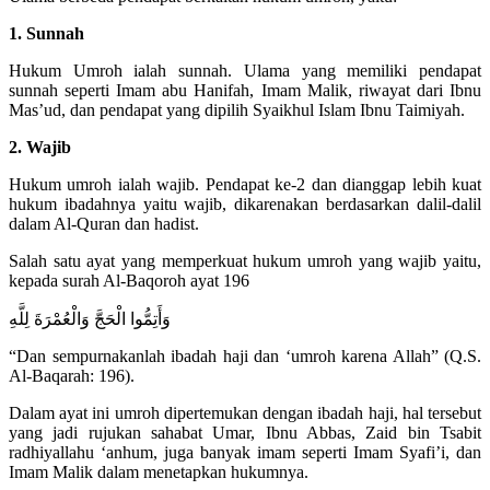
1. Sunnah
Hukum Umroh ialah sunnah. Ulama yang memiliki pendapat
sunnah seperti Imam abu Hanifah, Imam Malik, riwayat dari Ibnu
Mas’ud, dan pendapat yang dipilih Syaikhul Islam Ibnu Taimiyah.
2. Wajib
Hukum umroh ialah wajib. Pendapat ke-2 dan dianggap lebih kuat
hukum ibadahnya yaitu wajib, dikarenakan berdasarkan dalil-dalil
dalam Al-Quran dan hadist.
Salah satu ayat yang memperkuat hukum umroh yang wajib yaitu,
kepada surah Al-Baqoroh ayat 196
وَأَتِمُّوا الْحَجَّ وَالْعُمْرَةَ لِلَّهِ
“Dan sempurnakanlah ibadah haji dan ‘umroh karena Allah” (Q.S.
Al-Baqarah: 196).
Dalam ayat ini umroh dipertemukan dengan ibadah haji, hal tersebut
yang jadi rujukan sahabat Umar, Ibnu Abbas, Zaid bin Tsabit
radhiyallahu ‘anhum, juga banyak imam seperti Imam Syafi’i, dan
Imam Malik dalam menetapkan hukumnya.