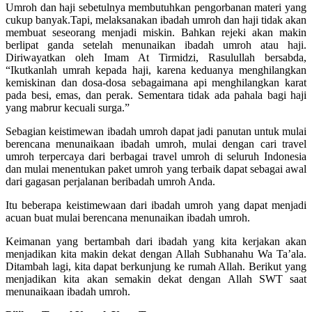
Umroh dan haji sebetulnya membutuhkan pengorbanan materi yang
cukup banyak.Tapi, melaksanakan ibadah umroh dan haji tidak akan
membuat seseorang menjadi miskin. Bahkan rejeki akan makin
berlipat ganda setelah menunaikan ibadah umroh atau haji.
Diriwayatkan oleh Imam At Tirmidzi, Rasulullah bersabda,
“Ikutkanlah umrah kepada haji, karena keduanya menghilangkan
kemiskinan dan dosa-dosa sebagaimana api menghilangkan karat
pada besi, emas, dan perak. Sementara tidak ada pahala bagi haji
yang mabrur kecuali surga.”
Sebagian keistimewan ibadah umroh dapat jadi panutan untuk mulai
berencana menunaikaan ibadah umroh, mulai dengan cari travel
umroh terpercaya dari berbagai travel umroh di seluruh Indonesia
dan mulai menentukan paket umroh yang terbaik dapat sebagai awal
dari gagasan perjalanan beribadah umroh Anda.
Itu beberapa keistimewaan dari ibadah umroh yang dapat menjadi
acuan buat mulai berencana menunaikan ibadah umroh.
Keimanan yang bertambah dari ibadah yang kita kerjakan akan
menjadikan kita makin dekat dengan Allah Subhanahu Wa Ta’ala.
Ditambah lagi, kita dapat berkunjung ke rumah Allah. Berikut yang
menjadikan kita akan semakin dekat dengan Allah SWT saat
menunaikaan ibadah umroh.