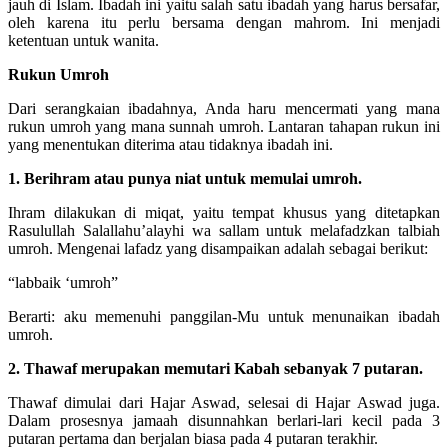
jauh di Islam. Ibadah ini yaitu salah satu ibadah yang harus bersafar,
oleh karena itu perlu bersama dengan mahrom. Ini menjadi
ketentuan untuk wanita.
Rukun Umroh
Dari serangkaian ibadahnya, Anda haru mencermati yang mana
rukun umroh yang mana sunnah umroh. Lantaran tahapan rukun ini
yang menentukan diterima atau tidaknya ibadah ini.
1. Berihram atau punya niat untuk memulai umroh.
Ihram dilakukan di miqat, yaitu tempat khusus yang ditetapkan
Rasulullah Salallahu’alayhi wa sallam untuk melafadzkan talbiah
umroh. Mengenai lafadz yang disampaikan adalah sebagai berikut:
“labbaik ‘umroh”
Berarti: aku memenuhi panggilan-Mu untuk menunaikan ibadah
umroh.
2. Thawaf merupakan memutari Kabah sebanyak 7 putaran.
Thawaf dimulai dari Hajar Aswad, selesai di Hajar Aswad juga.
Dalam prosesnya jamaah disunnahkan berlari-lari kecil pada 3
putaran pertama dan berjalan biasa pada 4 putaran terakhir.