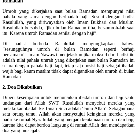
Ramadan
Umroh yang dikerjakan saat bulan Ramadan mempunyai nilai
pahala yang sama dengan beribadah haji. Sesuai dengan hadist
Rasulullah, yang diriwayatkan oleh Imam Bukhari dan Muslim.
Rasulullah bersabda, “jika bulan Ramadan tiba, ber-umroh-lah saat
itu. Karena umroh Ramadan senilai dengan haji”.
Di hadist berbeda Rasulullah mengungkapkan bahwa
“sesungguhnya umroh di bulan Ramadan seperti berhaji
bersamaku”. Imam Nawawi menjelaskan jika maksud dari hadist itu
adalah nilai pahala umrah yang dikerjakan saat bulan Ramadan ini
setara dengan pahala haji. tapi, tetap saja posisi haji sebagai ibadah
wajib bagi kaum muslim tidak dapat digantikan oleh umroh di bulan
Ramadan.
2. Doa Dikabulkan
Diberi kesempatan untuk menunaikan ibadah umroh dan haji yaitu
undangan dari Allah SWT. Rasulullah menyebut mereka yang
melakukan ibadah ke Tanah Suci adalah ‘tamu Allah’. Sebagaimana
satu orang tamu, Allah akan menyetujui keinginan mereka yang
hadir ke rumahNya. Inilah yang menjadi keutamaan umroh dan haji,
karena kita dapat berdoa langsung di rumah Allah dan mendapatkan
doa yang mustajab.