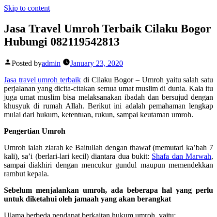
Skip to content
Jasa Travel Umroh Terbaik Cilaku Bogor
Hubungi 082119542813
Posted by
admin
January 23, 2020
Jasa travel umroh terbaik
di Cilaku Bogor –
Umroh yaitu salah satu
perjalanan yang dicita-citakan semua umat muslim di dunia. Kala itu
juga umat muslim bisa melaksanakan ibadah dan bersujud dengan
khusyuk di rumah Allah. Berikut ini adalah pemahaman lengkap
mulai dari hukum, ketentuan, rukun, sampai keutaman umroh.
Pengertian Umroh
Umroh ialah ziarah ke Baitullah dengan thawaf (memutari ka’bah 7
kali), sa’i (berlari-lari kecil) diantara dua bukit:
Shafa dan Marwah
,
sampai diakhiri dengan mencukur gundul maupun memendekkan
rambut kepala.
Sebelum menjalankan umroh, ada beberapa hal yang perlu
untuk diketahui oleh jamaah yang akan berangkat
Ulama berbeda pendapat berkaitan hukum umroh, yaitu: