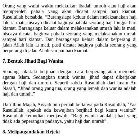
Orang yang wafat waktu melakukan ibadah umroh atau haji akan
memperoleh pahala yang akan dicatat sampai hari kiamat.
Rasulullah bersabda, “Barangsiapa keluar dalam melaksanakan haji
lalu ia mati, niscaya dicatat baginya pahala seorang haji hingga hari
kiamat. Barangsiapa keluar dalam melaksanakan umrah lalu ia mati,
niscaya dicatat baginya pahala seorang yang melaksanakan umrah
sampai hari kiamat. Dan barangsiapa keluar dalam berperang di
jalan Allah lalu ia mati, pasti dicatat baginya pahala seorang yang
berperang di jalan Allah sampai hari kiamat.”
7. Bentuk Jihad Bagi Wanita
Seorang laki-laki berjihad dengan cara berperang atau membela
agama Islam. Sedangkan untuk wanita, jihad dapat dikerjakan
dengan haji dan umroh. Seperti sabda Rasulullah dari imam An
Nasa’i, “Jihad orang yang tua, orang yang lemah dan wanita adalah
haji dan umrah.”
Dari Ibnu Majah, Aisyah pun pernah bertanya pada Rasulullah, ‘Yaa
Rasulullah, apakah ada kewajiban berjihad bagi kaum wanita?’
Rasulullah kemudian menjawab, “Bagi wanita adalah jihad yang
tidak ada peperangan padanya, yaitu haji dan umrah”.
8. Melipatgandakan Rejeki