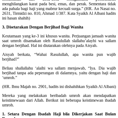
menghilangkan karat pada besi, emas, dan perak. Sementara tidak
ada pahala bagi haji yang mabrur kecuali surga.” (HR. An Nasai no.
2631, Tirmidzi no. 810, Ahmad 1/387. Kata Syaikh Al Albani hadits
ini hasan shahih)
3. Disetarakan Dengan Berjihad Bagi Wanita
Keutamaan yang ke-3 ini khusus wanita. Perjuangan jamaah wanita
saat umroh disamakan oleh Rasulullah slallahu’alayhi wa sallam
dengan berjihad. Hal ini diutarakan olehnya pada Aisyah.
Aisyah berkata, “Wahai Rasulullah, apa wanita pun wajib
berjihad?”
Beliau shallallahu ‘alaihi wa sallam menjawab, “Iya. Dia wajib
berjihad tanpa ada peperangan di dalamnya, yaitu dengan haji dan
‘umroh.”
(HR. Ibnu Majah no. 2901, hadits ini dishahihkan Syaikh Al Albani)
Mereka yang melakukan beribadah umroh akan mendapatkan
keistimewaan dari Allah. Berikut ini beberapa keistimewan ibadah
umroh.
1. Setara Dengan Ibadah Haji bila Dikerjakan Saat Bulan