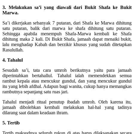
3. Melakukan sa’i yang diawali dari Bukit Shafa ke Bukit
Marwa.
Sa’i dikerjakan sebanyak 7 putaran, dari Shafa ke Marwa dihitung
satu putaran, balik dari marwa ke shafa dihitung satu putaran.
Sehingga apabila menempuh Shafa-Marwa kembali ke Shafa
dihitung maka 2 kali. Di Bukit Shafa, jamaah dapat menaiki bukit,
lalu menghadap Kabah dan berzikir khusus yang sudah ditetapkan
Rasulullah.
4. Tahalul
Sesudah sa’i, tata cara umroh berikutnya yaitu para jamaah
diperintahkan bertahallul. Tahalul ialah memendekkan semua
rambut kepala atau mencukur gundul, dan yang mencukur gundul
itu yang lebih afdhal. Adapun bagi wanita, cukup hanya memangkas
rambutnya sepanjang satu ruas jari.
Tahalul menjadi ritual penutup ibadah umroh. Oleh karena itu,
jamaah dibolehkan kembali melakukan hal-hal yang tadinya
dilarang saat dalam keadaan ihram.
5. Tertib
Tertib maksudnya seluruh rukun di atas harus dilaksanakan secara