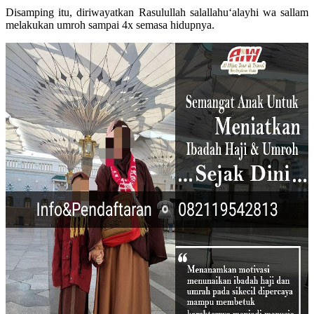
Disamping itu, diriwayatkan Rasulullah salallahu‘alayhi wa sallam
melakukan umroh sampai 4x semasa hidupnya.