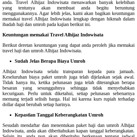
anda. Travel Alhijaz Indowisata menawarkan banyak kelebihan
yang tentunya akan membuat anda begitu beruntung
menggunakannya. Agar lebih jelas, kami akan bagikan keuntungan
memakai travel Alhijaz Indowisata lengkap dengan hikmah dalam
ibadah haji dan umroh pada kajian berikut ini.
Keuntungan memakai Travel Alhijaz Indowisata
Berikut deretan keuntungan yang dapat anda peroleh jika memakai
travel haji dan umroh Alhijaz Indowisata.
Sudah Jelas Berapa Biaya Umroh
Alhijaz Indowisata selalu transparan kepada para jamaah.
Keseluruhan biaya paket umroh juga telah dijelaskan sejak awal.
Tidak hanya itu, ketika pelunasan juga telah diterangkan berapa
besaran yang sesungguhnya sehingga tidak menyebabkan
kecurigaan. Perlu untuk diketahui, setiap pelunasan sebenarnya
memang terjadi selisih harga. Hal ini karena kurs rupiah terhadap
dollar dapat berubah setiap harinya.
Kepastian Tanggal Keberangkatan Umroh
Sesudah mendaftar dan menentukan paket haji dan umroh Alhijaz
Indowisata, anda akan diberitahukan kapan tanggal keberangkatan.
Selain itu, anda pun akan diberitahu berkenaan tentang jadwal