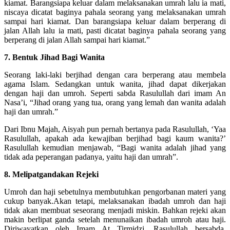
kiamat. Barangsiapa keluar dalam melaksanakan umrah lalu ia mati,
niscaya dicatat baginya pahala seorang yang melaksanakan umrah
sampai hari kiamat. Dan barangsiapa keluar dalam berperang di
jalan Allah lalu ia mati, pasti dicatat baginya pahala seorang yang
berperang di jalan Allah sampai hari kiamat.”
7. Bentuk Jihad Bagi Wanita
Seorang laki-laki berjihad dengan cara berperang atau membela
agama Islam. Sedangkan untuk wanita, jihad dapat dikerjakan
dengan haji dan umroh. Seperti sabda Rasulullah dari imam An
Nasa’i, “Jihad orang yang tua, orang yang lemah dan wanita adalah
haji dan umrah.”
Dari Ibnu Majah, Aisyah pun pernah bertanya pada Rasulullah, ‘Yaa
Rasulullah, apakah ada kewajiban berjihad bagi kaum wanita?’
Rasulullah kemudian menjawab, “Bagi wanita adalah jihad yang
tidak ada peperangan padanya, yaitu haji dan umrah”.
8. Melipatgandakan Rejeki
Umroh dan haji sebetulnya membutuhkan pengorbanan materi yang
cukup banyak.Akan tetapi, melaksanakan ibadah umroh dan haji
tidak akan membuat seseorang menjadi miskin. Bahkan rejeki akan
makin berlipat ganda setelah menunaikan ibadah umroh atau haji.
Diriwayatkan oleh Imam At Tirmidzi, Rasulullah bersabda,