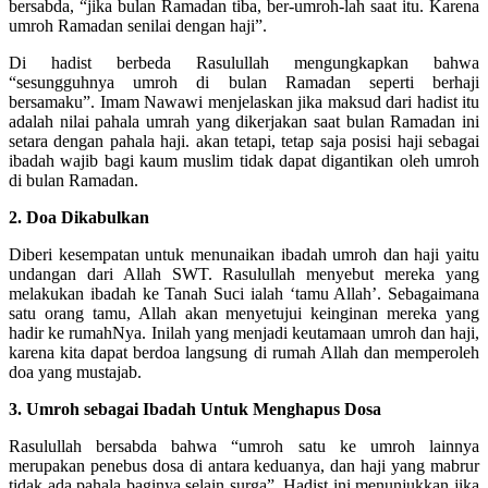
bersabda, “jika bulan Ramadan tiba, ber-umroh-lah saat itu. Karena
umroh Ramadan senilai dengan haji”.
Di hadist berbeda Rasulullah mengungkapkan bahwa
“sesungguhnya umroh di bulan Ramadan seperti berhaji
bersamaku”. Imam Nawawi menjelaskan jika maksud dari hadist itu
adalah nilai pahala umrah yang dikerjakan saat bulan Ramadan ini
setara dengan pahala haji. akan tetapi, tetap saja posisi haji sebagai
ibadah wajib bagi kaum muslim tidak dapat digantikan oleh umroh
di bulan Ramadan.
2. Doa Dikabulkan
Diberi kesempatan untuk menunaikan ibadah umroh dan haji yaitu
undangan dari Allah SWT. Rasulullah menyebut mereka yang
melakukan ibadah ke Tanah Suci ialah ‘tamu Allah’. Sebagaimana
satu orang tamu, Allah akan menyetujui keinginan mereka yang
hadir ke rumahNya. Inilah yang menjadi keutamaan umroh dan haji,
karena kita dapat berdoa langsung di rumah Allah dan memperoleh
doa yang mustajab.
3. Umroh sebagai Ibadah Untuk Menghapus Dosa
Rasulullah bersabda bahwa “umroh satu ke umroh lainnya
merupakan penebus dosa di antara keduanya, dan haji yang mabrur
tidak ada pahala baginya selain surga”. Hadist ini menunjukkan jika