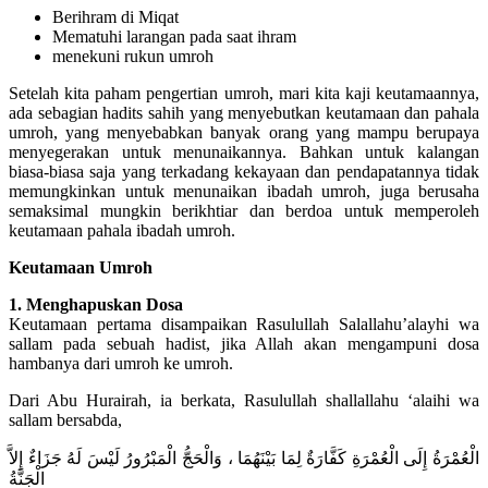
Berihram di Miqat
Mematuhi larangan pada saat ihram
menekuni rukun umroh
Setelah kita paham pengertian umroh, mari kita kaji keutamaannya,
ada sebagian hadits sahih yang menyebutkan keutamaan dan pahala
umroh, yang menyebabkan banyak orang yang mampu berupaya
menyegerakan untuk menunaikannya. Bahkan untuk kalangan
biasa-biasa saja yang terkadang kekayaan dan pendapatannya tidak
memungkinkan untuk menunaikan ibadah umroh, juga berusaha
semaksimal mungkin berikhtiar dan berdoa untuk memperoleh
keutamaan pahala ibadah umroh.
Keutamaan Umroh
1. Menghapuskan Dosa
Keutamaan pertama disampaikan Rasulullah Salallahu’alayhi wa
sallam pada sebuah hadist, jika Allah akan mengampuni dosa
hambanya dari umroh ke umroh.
Dari Abu Hurairah, ia berkata, Rasulullah shallallahu ‘alaihi wa
sallam bersabda,
الْعُمْرَةُ إِلَى الْعُمْرَةِ كَفَّارَةٌ لِمَا بَيْنَهُمَا ، وَالْحَجُّ الْمَبْرُورُ لَيْسَ لَهُ جَزَاءٌ إِلاَّ
الْجَنَّةُ