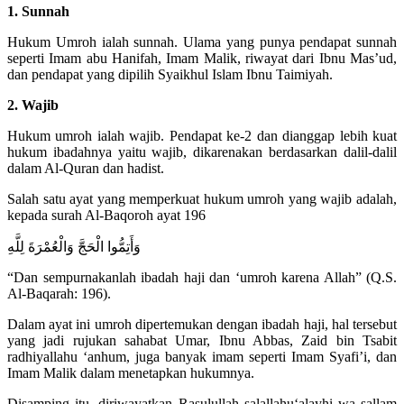
1. Sunnah
Hukum Umroh ialah sunnah. Ulama yang punya pendapat sunnah
seperti Imam abu Hanifah, Imam Malik, riwayat dari Ibnu Mas’ud,
dan pendapat yang dipilih Syaikhul Islam Ibnu Taimiyah.
2. Wajib
Hukum umroh ialah wajib. Pendapat ke-2 dan dianggap lebih kuat
hukum ibadahnya yaitu wajib, dikarenakan berdasarkan dalil-dalil
dalam Al-Quran dan hadist.
Salah satu ayat yang memperkuat hukum umroh yang wajib adalah,
kepada surah Al-Baqoroh ayat 196
وَأَتِمُّوا الْحَجَّ وَالْعُمْرَةَ لِلَّهِ
“Dan sempurnakanlah ibadah haji dan ‘umroh karena Allah” (Q.S.
Al-Baqarah: 196).
Dalam ayat ini umroh dipertemukan dengan ibadah haji, hal tersebut
yang jadi rujukan sahabat Umar, Ibnu Abbas, Zaid bin Tsabit
radhiyallahu ‘anhum, juga banyak imam seperti Imam Syafi’i, dan
Imam Malik dalam menetapkan hukumnya.
Disamping itu, diriwayatkan Rasulullah salallahu‘alayhi wa sallam