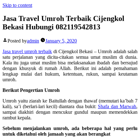
Skip to content
Jasa Travel Umroh Terbaik Cijengkol
Bekasi Hubungi 082119542813
Posted by
admin
January 5, 2020
Jasa travel umroh terbaik
di Cijengkol Bekasi –
Umroh adalah salah
satu perjalanan yang dicita-citakan semua umat muslim di dunia.
Kala itu juga umat muslim bisa melaksanakan ibadah dan bersujud
dengan khusyuk di rumah Allah. Berikut ini adalah pemahaman
lengkap mulai dari hukum, ketentuan, rukun, sampai keutaman
umroh.
Berikut Pengertian Umroh
Umroh yaitu ziarah ke Baitullah dengan thawaf (memutari ka’bah 7
kali), sa’i (berlari-lari kecil) diantara dua bukit:
Shafa dan Marwah
,
sampai diakhiri dengan mencukur gundul maupun memendekkan
rambut kepala.
Sebelum menjalankan umroh, ada beberapa hal yang perlu
untuk diketahui oleh jamaah yang akan berangkat