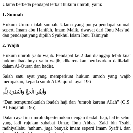
Ulama berbeda pendapat terkait hukum umroh, yaitu:
1. Sunnah
Hukum Umroh ialah sunnah. Ulama yang punya pendapat sunnah
seperti Imam abu Hanifah, Imam Malik, riwayat dari Ibnu Mas’ud,
dan pendapat yang dipilih Syaikhul Islam Ibnu Taimiyah.
2. Wajib
Hukum umroh yaitu wajib. Pendapat ke-2 dan dianggap lebih kuat
hukum ibadahnya yaitu wajib, dikarenakan berdasarkan dalil-dalil
dalam Al-Quran dan hadist.
Salah satu ayat yang memperkuat hukum umroh yang wajib
merupakan, kepada surah Al-Baqoroh ayat 196
وَأَتِمُّوا الْحَجَّ وَالْعُمْرَةَ لِلَّهِ
“Dan sempurnakanlah ibadah haji dan ‘umroh karena Allah” (Q.S.
Al-Baqarah: 196).
Dalam ayat ini umroh dipertemukan dengan ibadah haji, hal tersebut
yang jadi rujukan sahabat Umar, Ibnu Abbas, Zaid bin Tsabit
radhiyallahu ‘anhum, juga banyak imam seperti Imam Syafi’i, dan