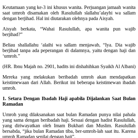
Keutamaan yang ke-3 ini khusus wanita. Perjuangan jamaah wanita
saat umroh disamakan oleh Rasulullah slallahu’alayhi wa sallam
dengan berjihad. Hal ini diutarakan olehnya pada Aisyah.
Aisyah berkata, “Wahai Rasulullah, apa wanita pun wajib
berjihad?”
Beliau shallallahu ‘alaihi wa sallam menjawab, “Iya. Dia wajib
berjihad tanpa ada peperangan di dalamnya, yaitu dengan haji dan
‘umroh.”
(HR. Ibnu Majah no. 2901, hadits ini dishahihkan Syaikh Al Albani)
Mereka yang melakukan beribadah umroh akan mendapatkan
keistimewaan dari Allah. Berikut ini beberapa keistimewan ibadah
umroh.
1. Setara Dengan Ibadah Haji apabila Dijalankan Saat Bulan
Ramadan
Umroh yang dilaksanakan saat bulan Ramadan punya nilai pahala
yang sama dengan beribadah haji. Sesuai dengan hadist Rasulullah,
yang diriwayatkan oleh Imam Bukhari dan Muslim. Rasulullah
bersabda, “jika bulan Ramadan tiba, ber-umroh-lah saat itu. Karena
umroh Ramadan senilai dengan haji”.