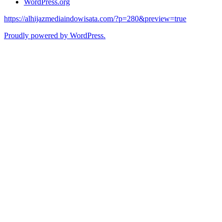
WordPress.org
https://alhijazmediaindowisata.com/?p=280&preview=true
Proudly powered by WordPress.