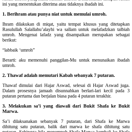
ini yang menentukan diterima atau tidaknya ibadah ini.
1. Berihram atau punya niat untuk memulai umroh.
Ihram dilakukan di miqat, yaitu tempat khusus yang ditetapkan
Rasulullah Salallahu’alayhi wa sallam untuk melafadzkan talbiah
umroh. Mengenai lafadz yang disampaikan merupakan sebagai
berikut:
“labbaik ‘umroh”
Berarti: aku memenuhi panggilan-Mu untuk menunaikan ibadah
umroh.
2. Thawaf adalah memutari Kabah sebanyak 7 putaran.
Thawaf dimulai dari Hajar Aswad, selesai di Hajar Aswad juga.
Dalam prosesnya jamaah disunnahkan berlari-lari kecil pada 3
putaran pertama dan berjalan biasa pada 4 putaran terakhir.
3. Melakukan sa’i yang diawali dari Bukit Shafa ke Bukit
Marwa.
Sa’i dilaksanakan sebanyak 7 putaran, dari Shafa ke Marwa
dihitung satu putaran, balik dari marwa ke shafa dihitung satu
putaran. Sehingga bila menempuh Shafa-Marwa kembali ke Shafa