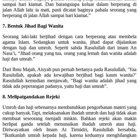
sampai hari kiamat. Dan barangsiapa keluar dalam berperang di
jalan Allah lalu ia mati, pasti dicatat baginya pahala seorang yang
berperang di jalan Allah sampai hari kiamat.”
7. Bentuk Jihad Bagi Wanita
Seorang laki-laki berjihad dengan cara berperang atau membela
agama Islam. Sedangkan untuk wanita, jihad dapat dijalankan
dengan haji dan umroh. Seperti sabda Rasulullah dari imam An
Nasa’i, “Jihad orang yang tua, orang yang lemah dan wanita adalah
haji dan umrah.”
Dari Ibnu Majah, Aisyah pun pernah bertanya pada Rasulullah, ‘Yaa
Rasulullah, apakah ada kewajiban berjihad bagi kaum wanita?’
Rasulullah kemudian menjawab, “Bagi wanita adalah jihad yang
tidak ada peperangan padanya, yaitu haji dan umrah”.
8. Melipatgandakan Rejeki
Umroh dan haji sebenarnya membutuhkan pengorbanan materi yang
cukup banyak.Tapi, melaksanakan ibadah umroh dan haji tidak akan
membuat seseorang menjadi miskin. Bahkan rejeki akan makin
berlipat ganda setelah menunaikan ibadah umroh atau haji.
Diriwayatkan oleh Imam At Tirmidzi, Rasulullah bersabda,
“Ikutkanlah umrah kepada haji, karena keduanya menghilangkan