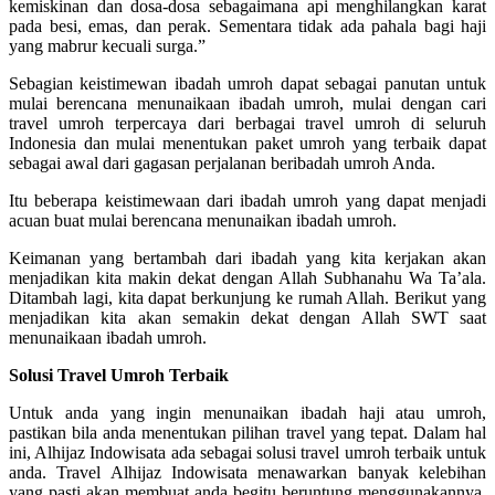
kemiskinan dan dosa-dosa sebagaimana api menghilangkan karat
pada besi, emas, dan perak. Sementara tidak ada pahala bagi haji
yang mabrur kecuali surga.”
Sebagian keistimewan ibadah umroh dapat sebagai panutan untuk
mulai berencana menunaikaan ibadah umroh, mulai dengan cari
travel umroh terpercaya dari berbagai travel umroh di seluruh
Indonesia dan mulai menentukan paket umroh yang terbaik dapat
sebagai awal dari gagasan perjalanan beribadah umroh Anda.
Itu beberapa keistimewaan dari ibadah umroh yang dapat menjadi
acuan buat mulai berencana menunaikan ibadah umroh.
Keimanan yang bertambah dari ibadah yang kita kerjakan akan
menjadikan kita makin dekat dengan Allah Subhanahu Wa Ta’ala.
Ditambah lagi, kita dapat berkunjung ke rumah Allah. Berikut yang
menjadikan kita akan semakin dekat dengan Allah SWT saat
menunaikaan ibadah umroh.
Solusi Travel Umroh Terbaik
Untuk anda yang ingin menunaikan ibadah haji atau umroh,
pastikan bila anda menentukan pilihan travel yang tepat. Dalam hal
ini, Alhijaz Indowisata ada sebagai solusi travel umroh terbaik untuk
anda. Travel Alhijaz Indowisata menawarkan banyak kelebihan
yang pasti akan membuat anda begitu beruntung menggunakannya.