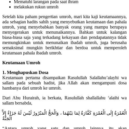
Mematuhi larangan pada saat ihram
melakukan rukun umroh
Setelah kita paham pengertian umroh, mari kita kaji keutamaannya,
ada sebagian hadits sahih yang menyebutkan keutamaan dan pahala
umroh, yang menyebabkan banyak orang yang mampu berupaya
menyegerakan untuk menunaikannya. Bahkan untuk kalangan
biasa-biasa saja yang terkadang kekayaan dan pendapatannya tidak
memungkinkan untuk menunaikan ibadah umroh, juga berusaha
semaksimal mungkin berikhtiar dan berdoa untuk memperoleh
keutamaan pahala ibadah umroh.
Keutamaan Umroh
1. Menghapuskan Dosa
Keutamaan pertama disampaikan Rasulullah Salallahu’alayhi wa
sallam pada sebuah hadist, jika Allah akan mengampuni dosa
hambanya dari umroh ke umroh.
Dari Abu Hurairah, ia berkata, Rasulullah shallallahu ‘alaihi wa
sallam bersabda,
الْعُمْرَةُ إِلَى الْعُمْرَةِ كَفَّارَةٌ لِمَا بَيْنَهُمَا ، وَالْحَجُّ الْمَبْرُورُ لَيْسَ لَهُ جَزَاءٌ إِلاَّ
الْجَنَّةُ
“Antara umroh yang satu dan umroh lainnya, itu akan