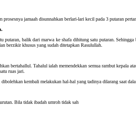
prosesnya jamaah disunnahkan berlari-lari kecil pada 3 putaran pertama
a.
atu putaran, balik dari marwa ke shafa dihitung satu putaran. Sehing
an berzikir khusus yang sudah ditetapkan Rasulullah.
ntahkan bertahallul. Tahalul ialah memendekkan semua rambut kepala at
u ruas jari.
h dibolehkan kembali melakukan hal-hal yang tadinya dilarang saat dal
urutan. Bila tidak ibadah umroh tidak sah