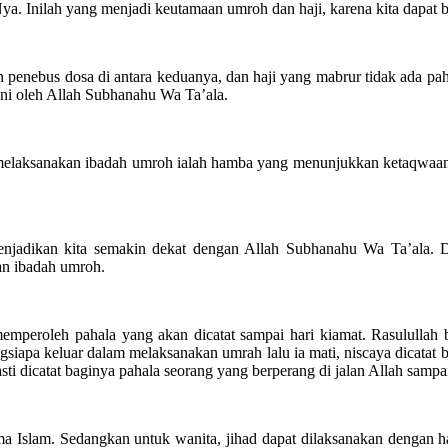
ya. Inilah yang menjadi keutamaan umroh dan haji, karena kita dapat
enebus dosa di antara keduanya, dan haji yang mabrur tidak ada paha
uni oleh Allah Subhanahu Wa Ta’ala.
melaksanakan ibadah umroh ialah hamba yang menunjukkan ketaqwaan 
njadikan kita semakin dekat dengan Allah Subhanahu Wa Ta’ala. Di
an ibadah umroh.
mperoleh pahala yang akan dicatat sampai hari kiamat. Rasulullah be
angsiapa keluar dalam melaksanakan umrah lalu ia mati, niscaya dicata
asti dicatat baginya pahala seorang yang berperang di jalan Allah sampai
ma Islam. Sedangkan untuk wanita, jihad dapat dilaksanakan dengan ha