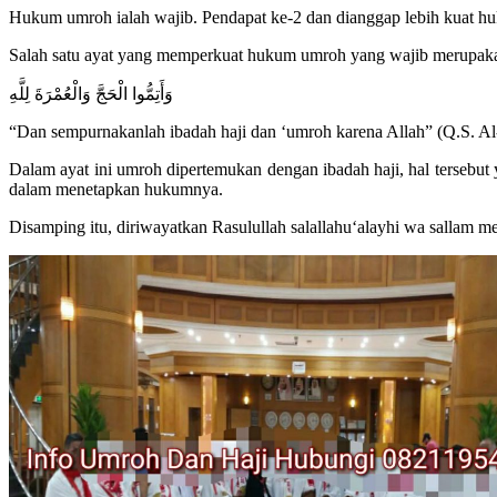
Hukum umroh ialah wajib. Pendapat ke-2 dan dianggap lebih kuat huk
Salah satu ayat yang memperkuat hukum umroh yang wajib merupaka
وَأَتِمُّوا الْحَجَّ وَالْعُمْرَةَ لِلَّهِ
“Dan sempurnakanlah ibadah haji dan ‘umroh karena Allah” (Q.S. Al
Dalam ayat ini umroh dipertemukan dengan ibadah haji, hal tersebut
dalam menetapkan hukumnya.
Disamping itu, diriwayatkan Rasulullah salallahu‘alayhi wa sallam