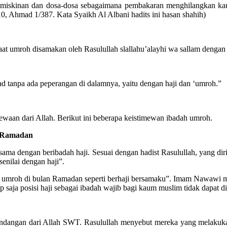
miskinan dan dosa-dosa sebagaimana pembakaran menghilangkan karat 
0, Ahmad 1/387. Kata Syaikh Al Albani hadits ini hasan shahih)
t umroh disamakan oleh Rasulullah slallahu’alayhi wa sallam dengan b
had tanpa ada peperangan di dalamnya, yaitu dengan haji dan ‘umroh.”
aan dari Allah. Berikut ini beberapa keistimewan ibadah umroh.
n Ramadan
ama dengan beribadah haji. Sesuai dengan hadist Rasulullah, yang di
enilai dengan haji”.
mroh di bulan Ramadan seperti berhaji bersamaku”. Imam Nawawi menje
tap saja posisi haji sebagai ibadah wajib bagi kaum muslim tidak dapat
undangan dari Allah SWT. Rasulullah menyebut mereka yang melakukan