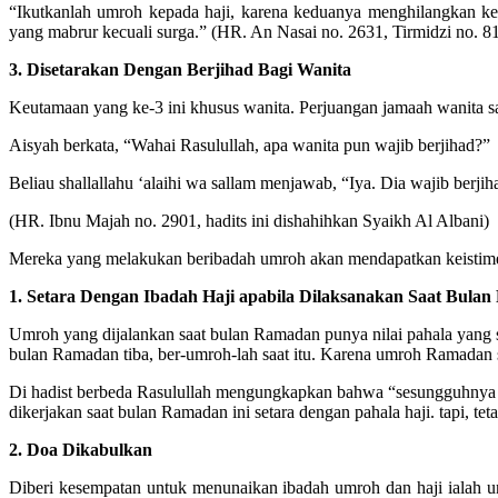
“Ikutkanlah umroh kepada haji, karena keduanya menghilangkan ke
yang mabrur kecuali surga.” (HR. An Nasai no. 2631, Tirmidzi no. 81
3. Disetarakan Dengan Berjihad Bagi Wanita
Keutamaan yang ke-3 ini khusus wanita. Perjuangan jamaah wanita saa
Aisyah berkata, “Wahai Rasulullah, apa wanita pun wajib berjihad?”
Beliau shallallahu ‘alaihi wa sallam menjawab, “Iya. Dia wajib berji
(HR. Ibnu Majah no. 2901, hadits ini dishahihkan Syaikh Al Albani)
Mereka yang melakukan beribadah umroh akan mendapatkan keistimew
1. Setara Dengan Ibadah Haji apabila Dilaksanakan Saat Bula
Umroh yang dijalankan saat bulan Ramadan punya nilai pahala yang s
bulan Ramadan tiba, ber-umroh-lah saat itu. Karena umroh Ramadan s
Di hadist berbeda Rasulullah mengungkapkan bahwa “sesungguhnya u
dikerjakan saat bulan Ramadan ini setara dengan pahala haji. tapi, te
2. Doa Dikabulkan
Diberi kesempatan untuk menunaikan ibadah umroh dan haji ialah 