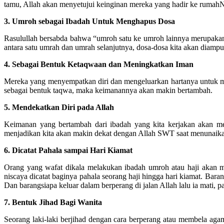
tamu, Allah akan menyetujui keinginan mereka yang hadir ke rumahN
3. Umroh sebagai Ibadah Untuk Menghapus Dosa
Rasulullah bersabda bahwa “umroh satu ke umroh lainnya merupakan p
antara satu umrah dan umrah selanjutnya, dosa-dosa kita akan diamp
4. Sebagai Bentuk Ketaqwaan dan Meningkatkan Iman
Mereka yang menyempatkan diri dan mengeluarkan hartanya untuk 
sebagai bentuk taqwa, maka keimanannya akan makin bertambah.
5. Mendekatkan Diri pada Allah
Keimanan yang bertambah dari ibadah yang kita kerjakan akan me
menjadikan kita akan makin dekat dengan Allah SWT saat menunaik
6. Dicatat Pahala sampai Hari Kiamat
Orang yang wafat dikala melakukan ibadah umroh atau haji akan me
niscaya dicatat baginya pahala seorang haji hingga hari kiamat. Bar
Dan barangsiapa keluar dalam berperang di jalan Allah lalu ia mati, p
7. Bentuk Jihad Bagi Wanita
Seorang laki-laki berjihad dengan cara berperang atau membela aga