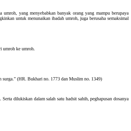
ahala umroh, yang menyebabkan banyak orang yang mampu berupaya
gkinkan untuk menunaikan ibadah umroh, juga berusaha semaksimal
ri umroh ke umroh.
n surga.” (HR. Bukhari no. 1773 dan Muslim no. 1349)
 Serta dilukiskan dalam salah satu hadsit sahih, peghapusan dosanya