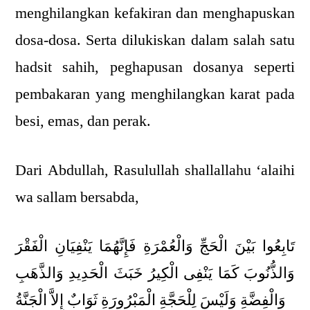
menghilangkan kefakiran dan menghapuskan
dosa-dosa. Serta dilukiskan dalam salah satu
hadsit sahih, peghapusan dosanya seperti
pembakaran yang menghilangkan karat pada
besi, emas, dan perak.
Dari Abdullah, Rasulullah shallallahu ‘alaihi
wa sallam bersabda,
تَابِعُوا بَيْنَ الْحَجِّ وَالْعُمْرَةِ فَإِنَّهُمَا يَنْفِيَانِ الْفَقْرَ
وَالذُّنُوبَ كَمَا يَنْفِى الْكِيرُ خَبَثَ الْحَدِيدِ وَالذَّهَبِ
وَالْفِضَّةِ وَلَيْسَ لِلْحَجَّةِ الْمَبْرُورَةِ ثَوَابٌ إِلاَّ الْجَنَّةُ