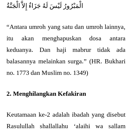
الْمَبْرُورُ لَيْسَ لَهُ جَزَاءٌ إِلاَّ الْجَنَّةُ
“Antara umroh yang satu dan umroh lainnya,
itu akan menghapuskan dosa antara
keduanya. Dan haji mabrur tidak ada
balasannya melainkan surga.” (HR. Bukhari
no. 1773 dan Muslim no. 1349)
2. Menghilangkan Kefakiran
Keutamaan ke-2 adalah ibadah yang disebut
Rasulullah shallallahu ‘alaihi wa sallam