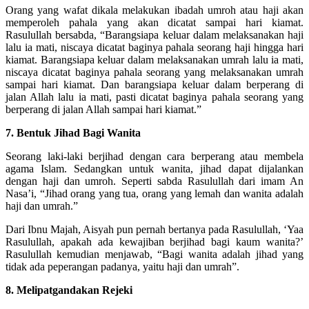
Orang yang wafat dikala melakukan ibadah umroh atau haji akan
memperoleh pahala yang akan dicatat sampai hari kiamat.
Rasulullah bersabda, “Barangsiapa keluar dalam melaksanakan haji
lalu ia mati, niscaya dicatat baginya pahala seorang haji hingga hari
kiamat. Barangsiapa keluar dalam melaksanakan umrah lalu ia mati,
niscaya dicatat baginya pahala seorang yang melaksanakan umrah
sampai hari kiamat. Dan barangsiapa keluar dalam berperang di
jalan Allah lalu ia mati, pasti dicatat baginya pahala seorang yang
berperang di jalan Allah sampai hari kiamat.”
7. Bentuk Jihad Bagi Wanita
Seorang laki-laki berjihad dengan cara berperang atau membela
agama Islam. Sedangkan untuk wanita, jihad dapat dijalankan
dengan haji dan umroh. Seperti sabda Rasulullah dari imam An
Nasa’i, “Jihad orang yang tua, orang yang lemah dan wanita adalah
haji dan umrah.”
Dari Ibnu Majah, Aisyah pun pernah bertanya pada Rasulullah, ‘Yaa
Rasulullah, apakah ada kewajiban berjihad bagi kaum wanita?’
Rasulullah kemudian menjawab, “Bagi wanita adalah jihad yang
tidak ada peperangan padanya, yaitu haji dan umrah”.
8. Melipatgandakan Rejeki