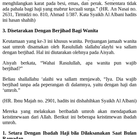
menghilangkan karat pada besi, emas, dan perak. Sementara tidak
ada pahala bagi haji yang mabrur kecuali surga.” (HR. An Nasai no.
2631, Tirmidzi no. 810, Ahmad 1/387. Kata Syaikh Al Albani hadits
ini hasan shahih)
3. Disetarakan Dengan Berjihad Bagi Wanita
Keutamaan yang ke-3 ini khusus wanita. Perjuangan jamaah wanita
saat umroh disamakan oleh Rasulullah slallahu’alayhi wa sallam
dengan berjihad. Hal ini diutarakan olehnya pada Aisyah.
Aisyah berkata, “Wahai Rasulullah, apa wanita pun wajib
berjihad?”
Beliau shallallahu ‘alaihi wa sallam menjawab, “Iya. Dia wajib
berjihad tanpa ada peperangan di dalamnya, yaitu dengan haji dan
‘umroh.”
(HR. Ibnu Majah no. 2901, hadits ini dishahihkan Syaikh Al Albani)
Mereka yang melakukan beribadah umroh akan mendapatkan
keistimewaan dari Allah. Berikut ini beberapa keistimewan ibadah
umroh.
1. Setara Dengan Ibadah Haji bila Dilaksanakan Saat Bulan
Ramadan