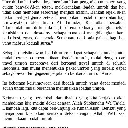
Umroh dan haji sebetulnya membutuhkan pengorbanan materi yang
cukup banyak.Akan tetapi, melaksanakan ibadah umroh dan haji
tidak akan membuat seseorang menjadi miskin. Bahkan rejeki akan
makin berlipat ganda setelah menunaikan ibadah umroh atau haji.
Diriwayatkan oleh Imam At Tirmidzi, Rasulullah bersabda,
“Ikutkanlah umrah kepada haji, karena keduanya menghilangkan
kemiskinan dan dosa-dosa sebagaimana api menghilangkan karat
pada besi, emas, dan perak. Sementara tidak ada pahala bagi haji
yang mabrur kecuali surga.”
Sebagian keistimewan ibadah umroh dapat sebagai panutan untuk
mulai berencana menunaikaan ibadah umroh, mulai dengan cari
travel umroh terpercaya dari berbagai travel umroh di seluruh
Indonesia dan mulai menentukan paket umroh yang terbaik dapat
sebagai awal dari gagasan perjalanan beribadah umroh Anda.
Itu beberapa keistimewaan dari ibadah umroh yang dapat menjadi
acuan untuk mulai berencana menunaikan ibadah umroh.
Keimanan yang bertambah dari ibadah yang kita kerjakan akan
menjadikan kita makin dekat dengan Allah Subhanahu Wa Ta’ala.
Ditambah lagi, kita dapat berkunjung ke rumah Allah. Berikut yang
menjadikan kita akan semakin dekat dengan Allah SWT saat
menunaikaan ibadah umroh.