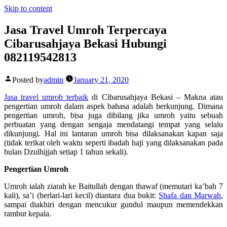
Skip to content
Jasa Travel Umroh Terpercaya
Cibarusahjaya Bekasi Hubungi
082119542813
Posted by
admin
January 21, 2020
Jasa travel umroh terbaik
di Cibarusahjaya Bekasi –
Makna atau
pengertian umroh dalam aspek bahasa adalah berkunjung. Dimana
pengertian umroh, bisa juga dibilang jika umroh yaitu sebuah
perbuatan yang dengan sengaja mendatangi tempat yang selalu
dikunjungi. Hal ini lantaran umroh bisa dilaksanakan kapan saja
(tidak terikat oleh waktu seperti ibadah haji yang dilaksanakan pada
bulan Dzulhijjah setiap 1 tahun sekali).
Pengertian Umroh
Umroh ialah ziarah ke Baitullah dengan thawaf (memutari ka’bah 7
kali), sa’i (berlari-lari kecil) diantara dua bukit:
Shafa dan Marwah
,
sampai diakhiri dengan mencukur gundul maupun memendekkan
rambut kepala.