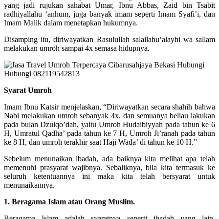
yang jadi rujukan sahabat Umar, Ibnu Abbas, Zaid bin Tsabit
radhiyallahu ‘anhum, juga banyak imam seperti Imam Syafi’i, dan
Imam Malik dalam menetapkan hukumnya.
Disamping itu, diriwayatkan Rasulullah salallahu‘alayhi wa sallam
melakukan umroh sampai 4x semasa hidupnya.
Syarat Umroh
Imam Ibnu Katsir menjelaskan, “Diriwayatkan secara shahih bahwa
Nabi melakukan umroh sebanyak 4x, dan semuanya beliau lakukan
pada bulan Dzulqo’dah, yaitu Umroh Hudaibiyyah pada tahun ke 6
H, Umratul Qadha’ pada tahun ke 7 H, Umroh Ji’ranah pada tahun
ke 8 H, dan umroh terakhir saat Haji Wada’ di tahun ke 10 H.”
Sebelum menunaikan ibadah, ada baiknya kita melihat apa telah
memenuhi prasyarat wajibnya. Sebaliknya, bila kita termasuk ke
seluruh ketentuannya ini maka kita telah bersyarat untuk
menunaikannya.
1. Beragama Islam atau Orang Muslim.
Beragama Islam adalah syaratnya seperti ibadah yang lain.