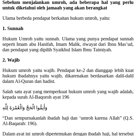
Sebelum menjalankan umroh, ada beberapa hal yang perlu
untuk diketahui oleh jamaah yang akan berangkat
Ulama berbeda pendapat berkaitan hukum umroh, yaitu:
1. Sunnah
Hukum Umroh yaitu sunnah. Ulama yang punya pendapat sunnah
seperti Imam abu Hanifah, Imam Malik, riwayat dari Ibnu Mas’ud,
dan pendapat yang dipilih Syaikhul Islam Ibnu Taimiyah.
2. Wajib
Hukum umroh yaitu wajib. Pendapat ke-2 dan dianggap lebih kuat
hukum ibadahnya yaitu wajib, dikarenakan berdasarkan dalil-dalil
dalam Al-Quran dan hadist.
Salah satu ayat yang memperkuat hukum umroh yang wajib adalah,
kepada surah Al-Baqoroh ayat 196
وَأَتِمُّوا الْحَجَّ وَالْعُمْرَةَ لِلَّهِ
“Dan sempurnakanlah ibadah haji dan ‘umroh karena Allah” (Q.S.
Al-Baqarah: 196).
Dalam ayat ini umroh dipertemukan dengan ibadah haji, hal tersebut