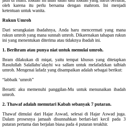
jauh di Islam. Ibadah ini ialah salah satu ibadah yang harus bersafar,
oleh karena itu perlu bersama dengan mahrom. Ini menjadi
ketentuan untuk wanita.
Rukun Umroh
Dari serangkaian ibadahnya, Anda haru mencermati yang mana
rukun umroh yang mana sunnah umroh. Dikarenakan tahapan rukun
ini yang menentukan diterima atau tidaknya ibadah ini.
1. Berihram atau punya niat untuk memulai umroh.
Ihram dilakukan di miqat, yaitu tempat khusus yang ditetapkan
Rasulullah Salallahu’alayhi wa sallam untuk melafadzkan talbiah
umroh. Mengenai lafadz yang disampaikan adalah sebagai berikut:
“labbaik ‘umroh”
Berarti: aku memenuhi panggilan-Mu untuk menunaikan ibadah
umroh.
2. Thawaf adalah memutari Kabah sebanyak 7 putaran.
Thawaf dimulai dari Hajar Aswad, selesai di Hajar Aswad juga.
Dalam prosesnya jamaah disunnahkan berlari-lari kecil pada 3
putaran pertama dan berjalan biasa pada 4 putaran terakhir.