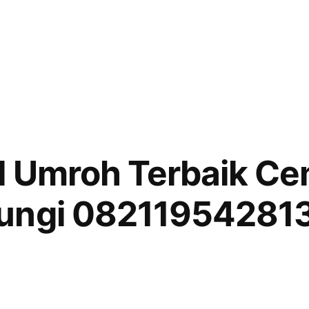
l Umroh Terbaik C
ungi 08211954281