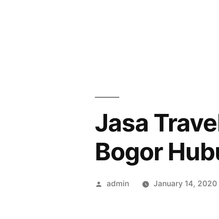
Skip
to
content
Jasa Trave
Bogor Hub
Posted
admin
January 14, 2020
by