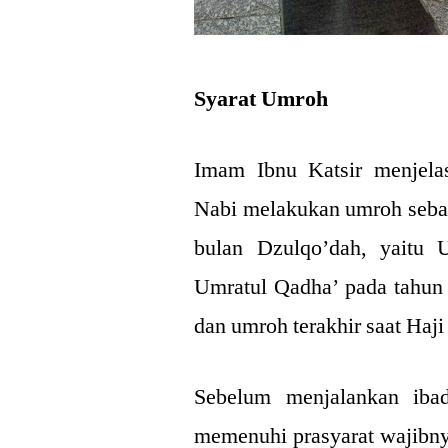
Syarat Umroh
Imam Ibnu Katsir menjela
Nabi melakukan umroh seba
bulan Dzulqo’dah, yaitu
Umratul Qadha’ pada tahun 
dan umroh terakhir saat Haji
Sebelum menjalankan ibad
memenuhi prasyarat wajibnya