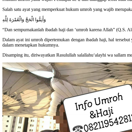
Salah satu ayat yang memperkuat hukum umroh yang wajib merupaka
وَأَتِمُّوا الْحَجَّ وَالْعُمْرَةَ لِلَّهِ
“Dan sempurnakanlah ibadah haji dan ‘umroh karena Allah” (Q.S. Al
Dalam ayat ini umroh dipertemukan dengan ibadah haji, hal tersebut
dalam menetapkan hukumnya.
Disamping itu, diriwayatkan Rasulullah salallahu‘alayhi wa sallam