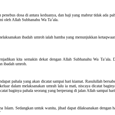
enebus dosa di antara keduanya, dan haji yang mabrur tidak ada paha
uni oleh Allah Subhanahu Wa Ta’ala.
melaksanakan ibadah umroh ialah hamba yang menunjukkan ketaqwaan 
njadikan kita semakin dekat dengan Allah Subhanahu Wa Ta’ala. Di
an ibadah umroh.
pat pahala yang akan dicatat sampai hari kiamat. Rasulullah bersabda
a keluar dalam melaksanakan umrah lalu ia mati, niscaya dicatat bag
dicatat baginya pahala seorang yang berperang di jalan Allah sampai har
ma Islam. Sedangkan untuk wanita, jihad dapat dilaksanakan dengan ha
”