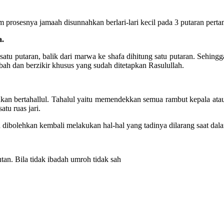
prosesnya jamaah disunnahkan berlari-lari kecil pada 3 putaran pertama
a.
 satu putaran, balik dari marwa ke shafa dihitung satu putaran. Seh
bah dan berzikir khusus yang sudah ditetapkan Rasulullah.
tahkan bertahallul. Tahalul yaitu memendekkan semua rambut kepala at
u ruas jari.
h dibolehkan kembali melakukan hal-hal yang tadinya dilarang saat dal
tan. Bila tidak ibadah umroh tidak sah