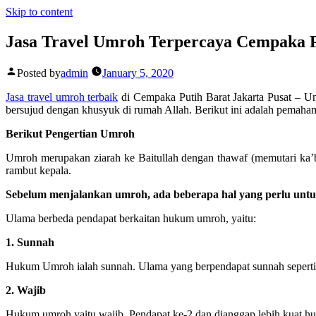
Skip to content
Jasa Travel Umroh Terpercaya Cempaka P
Posted by
admin
January 5, 2020
Jasa travel umroh terbaik
di Cempaka Putih Barat Jakarta Pusat –
Um
bersujud dengan khusyuk di rumah Allah. Berikut ini adalah pemaha
Berikut Pengertian Umroh
Umroh merupakan ziarah ke Baitullah dengan thawaf (memutari ka’bah 7
rambut kepala.
Sebelum menjalankan umroh, ada beberapa hal yang perlu untu
Ulama berbeda pendapat berkaitan hukum umroh, yaitu:
1. Sunnah
Hukum Umroh ialah sunnah. Ulama yang berpendapat sunnah seperti I
2. Wajib
Hukum umroh yaitu wajib. Pendapat ke-2 dan dianggap lebih kuat huk