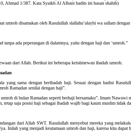
0, Ahmad 1/387. Kata Syaikh Al Albani hadits ini hasan shahih)
t umroh disamakan oleh Rasulullah slallahu’alayhi wa sallam dengan b
had tanpa ada peperangan di dalamnya, yaitu dengan haji dan ‘umroh.”
aan dari Allah. Berikut ini beberapa keistimewan ibadah umroh.
amadan
a yang sama dengan beribadah haji. Sesuai dengan hadist Rasulul
umroh Ramadan senilai dengan haji”.
mroh di bulan Ramadan seperti berhaji bersamaku”. Imam Nawawi menje
, tetap saja posisi haji sebagai ibadah wajib bagi kaum muslim tidak 
undangan dari Allah SWT. Rasulullah menyebut mereka yang melakukan
ya. Inilah yang menjadi keutamaan umroh dan haji, karena kita dapat