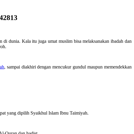
542813
im di dunia. Kala itu juga umat muslim bisa melaksanakan ibadah dan
roh.
ah
, sampai diakhiri dengan mencukur gundul maupun memendekkan
t yang dipilih Syaikhul Islam Ibnu Taimiyah.
Al-Quran dan hadist.