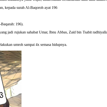
n, kepada surah Al-Baqoroh ayat 196
-Baqarah: 196).
 yang jadi rujukan sahabat Umar, Ibnu Abbas, Zaid bin Tsabit radhiya
 melakukan umroh sampai 4x semasa hidupnya.