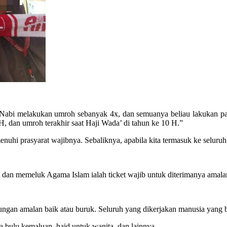
 Nabi melakukan umroh sebanyak 4x, dan semuanya beliau lakukan p
, dan umroh terakhir saat Haji Wada’ di tahun ke 10 H.”
nuhi prasyarat wajibnya. Sebaliknya, apabila kita termasuk ke seluruh
t dan memeluk Agama Islam ialah ticket wajib untuk diterimanya amala
tungan amalan baik atau buruk. Seluruh yang dikerjakan manusia yang b
a bulu kemaluan, haid untuk wanita, dan lainnya.