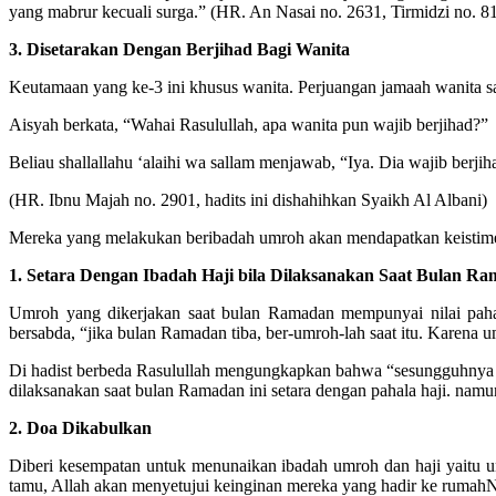
yang mabrur kecuali surga.” (HR. An Nasai no. 2631, Tirmidzi no. 81
3. Disetarakan Dengan Berjihad Bagi Wanita
Keutamaan yang ke-3 ini khusus wanita. Perjuangan jamaah wanita saa
Aisyah berkata, “Wahai Rasulullah, apa wanita pun wajib berjihad?”
Beliau shallallahu ‘alaihi wa sallam menjawab, “Iya. Dia wajib berji
(HR. Ibnu Majah no. 2901, hadits ini dishahihkan Syaikh Al Albani)
Mereka yang melakukan beribadah umroh akan mendapatkan keistimew
1. Setara Dengan Ibadah Haji bila Dilaksanakan Saat Bulan R
Umroh yang dikerjakan saat bulan Ramadan mempunyai nilai pahal
bersabda, “jika bulan Ramadan tiba, ber-umroh-lah saat itu. Karena 
Di hadist berbeda Rasulullah mengungkapkan bahwa “sesungguhnya u
dilaksanakan saat bulan Ramadan ini setara dengan pahala haji. namun
2. Doa Dikabulkan
Diberi kesempatan untuk menunaikan ibadah umroh dan haji yaitu 
tamu, Allah akan menyetujui keinginan mereka yang hadir ke rumahN