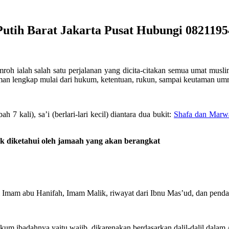
utih Barat Jakarta Pusat Hubungi 082119
roh ialah salah satu perjalanan yang dicita-citakan semua umat musl
man lengkap mulai dari hukum, ketentuan, rukun, sampai keutaman um
 kali), sa’i (berlari-lari kecil) diantara dua bukit:
Shafa dan Marw
k diketahui oleh jamaah yang akan berangkat
mam abu Hanifah, Imam Malik, riwayat dari Ibnu Mas’ud, dan pendapa
um ibadahnya yaitu wajib, dikarenakan berdasarkan dalil-dalil dalam 