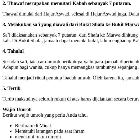
2. Thawaf merupakan memutari Kabah sebanyak 7 putaran.
Thawaf dimulai dari Hajar Aswad, selesai di Hajar Aswad juga. Dalam 
3. Melakukan sa’i yang diawali dari Bukit Shafa ke Bukit Marw
Sa’i dilaksanakan sebanyak 7 putaran, dari Shafa ke Marwa dihitung
kali. Di Bukit Shafa, jamaah dapat menaiki bukit, lalu menghadap Ka
4. Tahalul
Sesudah sa’i, tata cara umroh berikutnya yaitu para jamaah diperin
Adapun bagi wanita, cukup hanya memangkas rambutnya sepanjang sat
Tahalul menjadi ritual penutup ibadah umroh. Oleh karena itu, jamaa
5. Tertib
Tertib maksudnya seluruh rukun di atas harus dijalankan secara beruru
Wajib Umroh
Berikut wajib umroh yang perlu Anda tahu.
Berihram di Miqat
Mematuhi larangan pada saat ihram
menekuni rukun umroh