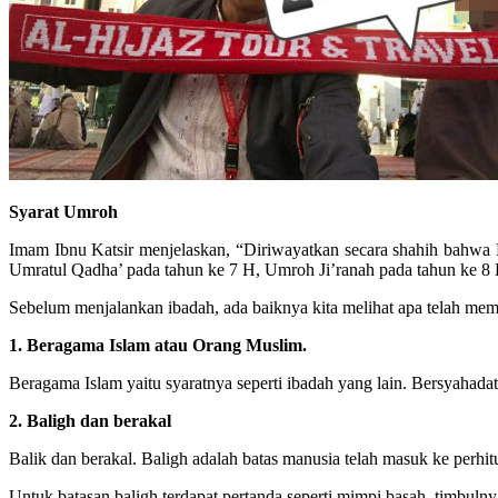
Syarat Umroh
Imam Ibnu Katsir menjelaskan, “Diriwayatkan secara shahih bahwa
Umratul Qadha’ pada tahun ke 7 H, Umroh Ji’ranah pada tahun ke 8 H
Sebelum menjalankan ibadah, ada baiknya kita melihat apa telah meme
1. Beragama Islam atau Orang Muslim.
Beragama Islam yaitu syaratnya seperti ibadah yang lain. Bersyahada
2. Baligh dan berakal
Balik dan berakal. Baligh adalah batas manusia telah masuk ke perhi
Untuk batasan baligh terdapat pertanda seperti mimpi basah, timbulny