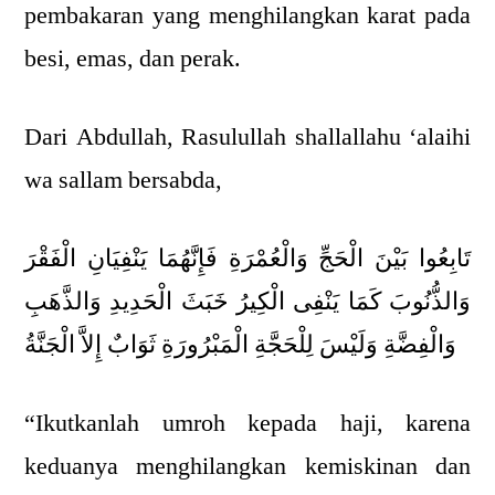
pembakaran yang menghilangkan karat pada
besi, emas, dan perak.
Dari Abdullah, Rasulullah shallallahu ‘alaihi
wa sallam bersabda,
تَابِعُوا بَيْنَ الْحَجِّ وَالْعُمْرَةِ فَإِنَّهُمَا يَنْفِيَانِ الْفَقْرَ
وَالذُّنُوبَ كَمَا يَنْفِى الْكِيرُ خَبَثَ الْحَدِيدِ وَالذَّهَبِ
وَالْفِضَّةِ وَلَيْسَ لِلْحَجَّةِ الْمَبْرُورَةِ ثَوَابٌ إِلاَّ الْجَنَّةُ
“Ikutkanlah umroh kepada haji, karena
keduanya menghilangkan kemiskinan dan