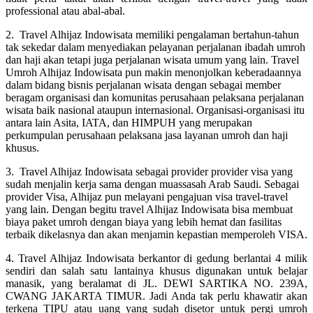
professional atau abal-abal.
2. Travel Alhijaz Indowisata memiliki pengalaman bertahun-tahun
tak sekedar dalam menyediakan pelayanan perjalanan ibadah umroh
dan haji akan tetapi juga perjalanan wisata umum yang lain. Travel
Umroh Alhijaz Indowisata pun makin menonjolkan keberadaannya
dalam bidang bisnis perjalanan wisata dengan sebagai member
beragam organisasi dan komunitas perusahaan pelaksana perjalanan
wisata baik nasional ataupun internasional. Organisasi-organisasi itu
antara lain Asita, IATA, dan HIMPUH yang merupakan
perkumpulan perusahaan pelaksana jasa layanan umroh dan haji
khusus.
3. Travel Alhijaz Indowisata sebagai provider provider visa yang
sudah menjalin kerja sama dengan muassasah Arab Saudi. Sebagai
provider Visa, Alhijaz pun melayani pengajuan visa travel-travel
yang lain. Dengan begitu travel Alhijaz Indowisata bisa membuat
biaya paket umroh dengan biaya yang lebih hemat dan fasilitas
terbaik dikelasnya dan akan menjamin kepastian memperoleh VISA.
4. Travel Alhijaz Indowisata berkantor di gedung berlantai 4 milik
sendiri dan salah satu lantainya khusus digunakan untuk belajar
manasik, yang beralamat di JL. DEWI SARTIKA NO. 239A,
CWANG JAKARTA TIMUR. Jadi Anda tak perlu khawatir akan
terkena TIPU atau uang yang sudah disetor untuk pergi umroh