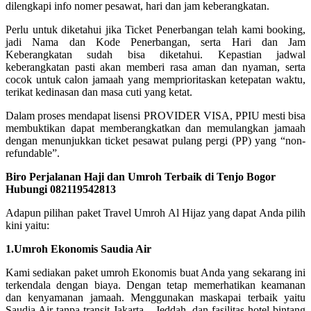
dilengkapi info nomer pesawat, hari dan jam keberangkatan.
Perlu untuk diketahui jika Ticket Penerbangan telah kami booking,
jadi Nama dan Kode Penerbangan, serta Hari dan Jam
Keberangkatan sudah bisa diketahui. Kepastian jadwal
keberangkatan pasti akan memberi rasa aman dan nyaman, serta
cocok untuk calon jamaah yang memprioritaskan ketepatan waktu,
terikat kedinasan dan masa cuti yang ketat.
Dalam proses mendapat lisensi PROVIDER VISA, PPIU mesti bisa
membuktikan dapat memberangkatkan dan memulangkan jamaah
dengan menunjukkan ticket pesawat pulang pergi (PP) yang “non-
refundable”.
Biro Perjalanan Haji dan Umroh Terbaik di Tenjo Bogor
Hubungi 082119542813
Adapun pilihan paket Travel Umroh Al Hijaz yang dapat Anda pilih
kini yaitu:
1.Umroh Ekonomis Saudia Air
Kami sediakan paket umroh Ekonomis buat Anda yang sekarang ini
terkendala dengan biaya. Dengan tetap memerhatikan keamanan
dan kenyamanan jamaah. Menggunakan maskapai terbaik yaitu
Saudia Air tanpa transit Jakarta – Jeddah, dan fasilitas hotel bintang