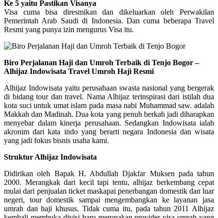
Ke 5 yaitu Pastikan Visanya
Visa cuma bisa diresmikan dan dikeluarkan oleh Perwakilan
Pemerintah Arab Saudi di Indonesia. Dan cuma beberapa Travel
Resmi yang punya izin mengurus Visa itu.
Biro Perjalanan Haji dan Umroh Terbaik di Tenjo Bogor –
Alhijaz Indowisata Travel Umroh Haji Resmi
Alhijaz Indowisata yaitu perusahaan swasta nasional yang bergerak
di bidang tour dan travel. Nama Alhijaz terinspirasi dari istilah dua
kota suci untuk umat islam pada masa nabi Muhammad saw. adalah
Makkah dan Madinah. Dua kota yang penuh berkah jadi diharapkan
menyebar dalam kinerja perusahaan. Sedangkan Indowisata ialah
akronim dari kata indo yang berarti negara Indonesia dan wisata
yang jadi fokus bisnis usaha kami.
Struktur Alhijaz Indowisata
Didirikan oleh Bapak H. Abdullah Djakfar Muksen pada tahun
2000. Merangkak dari kecil tapi tentu, alhijaz berkembang cepat
mulai dari penjualan ticket maskapai penerbangan domestik dan luar
negeri, tour domestik sampai mengembangkan ke layanan jasa
umrah dan haji khusus. Tidak cuma itu, pada tahun 2011 Alhijaz
kembali membuka divisi baru merupakan provider visa umrah yang