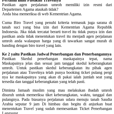
Pertama ialah Pastikan Travelnya
Pastikan agen perjalanan umroh memiliki izin resmi dari
Departemen Agama ataukah tidak?
Anda bisa memeriksa di web Kementrian Agama.
Cuma Biro Travel yang penuhi kriteria termasuk juga sarana di
tanah suci yang bisa izin dari Kementrian Agama Republik
Indonesia. Jika tidak tercatat berarti travel itu tidak punya izin dan
pastikan anda tidak menentukan travel itu menjadi agen perjalanan
umroh anda walaupun harga yang di tawarkan sangat murah di
banding dengan biro travel yang lain.
Ke 2 yaitu Pastikan Jadwal Penerbangan dan Penerbangannya
Pastikan Skedul penerbangan maskapainya tepat, nama
Maskapainya jelas dan sesuai jam tanggal skedul keberangkatan
umroh. Untuk pastikan skedul keberangkatan itu pihak agen
perjalanan atau Travelnya telah punya booking ticket pulang pergi
nya ke maskapainya yang akan di pakai ialah jumlah seat yang
tersedia dan tanggal keberangkatan yang telah pasti.
Diminta Jamaah muslim yang mau melakukan ibadah umroh
disuruh untuk memeriksa tiket keberangkatan, waktu, tanggal dan
pulangnya. Pada biasanya perjalanan udara menuju tanah Saudia
Arabia seputar 9 jam Di himbau dan begitu di anjurkan buat
menentukan Travel yang sudah memesankan Ticket Penerbangan
Langsung.