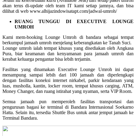
Selain itu ketersediaan kursi (Available Seat) dari setiap paket umroh
akan terus di-update oleh team IT kami setiap jamnya, dan bisa
dilihat di web www.alhijazindowisatapt.com/jadwal-umroh/
RUANG TUNGGU DI EXECUTIVE LOUNGE
UMROH
Kami mem-booking Lounge Umroh di bandara sebagai tempat
berkumpul jamaah umroh menjelang keberangkatan ke Tanah Suci.
Lounge umroh ialah tempat khusus yang disediakan oleh Angkasa
Pura, biar keamanan dan kenyamanan para jamaah umroh dan
kerabat keluarga pengantar bisa lebih terjamin.
Fasilitas yang dinamakan Executive Lounge Umroh ini dapat
menampung sampai lebih dari 100 jamaah dan diperlengkapi
dengan fasilitas koneksi internet nirkabel, parkir kendaraan yang
luas, musholla, kantin, locker room, tempat khusus carging, ATM,
Money Changer, dan ruang istirahat yang nyaman, serta VIP Room.
Semua jamaah pun memperoleh fasilitas transportasi dan
pengurusan bagasi ke terminal di Bandara Internasional Soekarno
Hatta. Selain itu, tersedia Shuttle Bus untuk antar jemput jamaah ke
Terminal Bandara.