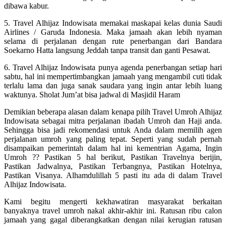
dibawa kabur.
5. Travel Alhijaz Indowisata memakai maskapai kelas dunia Saudi
Airlines / Garuda Indonesia. Maka jamaah akan lebih nyaman
selama di perjalanan dengan rute penerbangan dari Bandara
Soekarno Hatta langsung Jeddah tanpa transit dan ganti Pesawat.
6. Travel Alhijaz Indowisata punya agenda penerbangan setiap hari
sabtu, hal ini mempertimbangkan jamaah yang mengambil cuti tidak
terlalu lama dan juga sanak saudara yang ingin antar lebih luang
waktunya. Sholat Jum’at bisa jadwal di Masjidil Haram
Demikian beberapa alasan dalam kenapa pilih Travel Umroh Alhijaz
Indowisata sebagai mitra perjalanan ibadah Umroh dan Haji anda.
Sehingga bisa jadi rekomendasi untuk Anda dalam memilih agen
perjalanan umroh yang paling tepat. Seperti yang sudah pernah
disampaikan pemerintah dalam hal ini kementrian Agama, Ingin
Umroh ?? Pastikan 5 hal berikut, Pastikan Travelnya berijin,
Pastikan Jadwalnya, Pastikan Terbangnya, Pastikan Hotelnya,
Pastikan Visanya. Alhamdulillah 5 pasti itu ada di dalam Travel
Alhijaz Indowisata.
Kami begitu mengerti kekhawatiran masyarakat berkaitan
banyaknya travel umroh nakal akhir-akhir ini. Ratusan ribu calon
jamaah yang gagal diberangkatkan dengan nilai kerugian ratusan