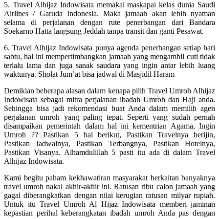
5. Travel Alhijaz Indowisata memakai maskapai kelas dunia Saudi
Airlines / Garuda Indonesia. Maka jamaah akan lebih nyaman
selama di perjalanan dengan rute penerbangan dari Bandara
Soekarno Hatta langsung Jeddah tanpa transit dan ganti Pesawat.
6. Travel Alhijaz Indowisata punya agenda penerbangan setiap hari
sabtu, hal ini mempertimbangkan jamaah yang mengambil cuti tidak
terlalu lama dan juga sanak saudara yang ingin antar lebih luang
waktunya. Sholat Jum’at bisa jadwal di Masjidil Haram
Demikian beberapa alasan dalam kenapa pilih Travel Umroh Alhijaz
Indowisata sebagai mitra perjalanan ibadah Umroh dan Haji anda.
Sehingga bisa jadi rekomendasi buat Anda dalam memilih agen
perjalanan umroh yang paling tepat. Seperti yang sudah pernah
disampaikan pemerintah dalam hal ini kementrian Agama, Ingin
Umroh ?? Pastikan 5 hal berikut, Pastikan Travelnya berijin,
Pastikan Jadwalnya, Pastikan Terbangnya, Pastikan Hotelnya,
Pastikan Visanya. Alhamdulillah 5 pasti itu ada di dalam Travel
Alhijaz Indowisata.
Kami begitu paham kekhawatiran masyarakat berkaitan banyaknya
travel umroh nakal akhir-akhir ini. Ratusan ribu calon jamaah yang
gagal diberangkatkan dengan nilai kerugian ratusan milyar rupiah.
Untuk itu Travel Umroh Al Hijaz Indowisata memberi jaminan
kepastian perihal keberangkatan ibadah umroh Anda pas dengan