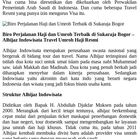
Visa cuma bisa diresmikan dan dikeluarkan oleh Perwakilan
Pemerintah Arab Saudi di Indonesia. Dan cuma beberapa Travel
Resmi yang punya izin mengurus Visa itu.
Biro Perjalanan Haji dan Umroh Terbaik di Sukaraja Bogor –
Alhijaz Indowisata Travel Umroh Haji Resmi
Alhijaz Indowisata merupakan perusahaan swasta nasional yang
bergerak di bidang tour dan travel. Nama Alhijaz terinspirasi dari
istilah dua kota suci untuk umat islam pada masa nabi Muhammad
saw. ialah Makkah dan Madinah. Dua kota yang penuh berkah jadi
diharapkan menyebar dalam kinerja perusahaan. Sedangkan
Indowisata yaitu akronim dari kata indo yang berarti negara
Indonesia dan wisata yang jadi fokus bisnis usaha kami.
Struktur Alhijaz Indowisata
Didirikan oleh Bapak H. Abdullah Djakfar Muksen pada tahun
2000. Merangkak dari kecil tetapi tentunya, alhijaz berkembang
cepat mulai dari penjualan ticket maskapai penerbangan domestik
dan luar negeri, tour domestik sampai mengembangkan ke layanan
jasa umrah dan haji khusus. Tidak cuma itu, pada tahun 2011
Alhijaz kembali membuka divisi baru adalah provider visa umrah
yang bekerja sama dengan muassasah arab saudi.