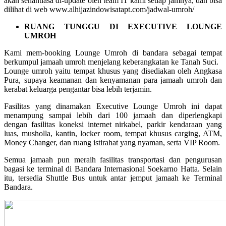
akan senantiasa di-update oleh team IT kami setiap jamnya, dan bisa
dilihat di web www.alhijazindowisatapt.com/jadwal-umroh/
RUANG TUNGGU DI EXECUTIVE LOUNGE
UMROH
Kami mem-booking Lounge Umroh di bandara sebagai tempat
berkumpul jamaah umroh menjelang keberangkatan ke Tanah Suci.
Lounge umroh yaitu tempat khusus yang disediakan oleh Angkasa
Pura, supaya keamanan dan kenyamanan para jamaah umroh dan
kerabat keluarga pengantar bisa lebih terjamin.
Fasilitas yang dinamakan Executive Lounge Umroh ini dapat
menampung sampai lebih dari 100 jamaah dan diperlengkapi
dengan fasilitas koneksi internet nirkabel, parkir kendaraan yang
luas, musholla, kantin, locker room, tempat khusus carging, ATM,
Money Changer, dan ruang istirahat yang nyaman, serta VIP Room.
Semua jamaah pun meraih fasilitas transportasi dan pengurusan
bagasi ke terminal di Bandara Internasional Soekarno Hatta. Selain
itu, tersedia Shuttle Bus untuk antar jemput jamaah ke Terminal
Bandara.