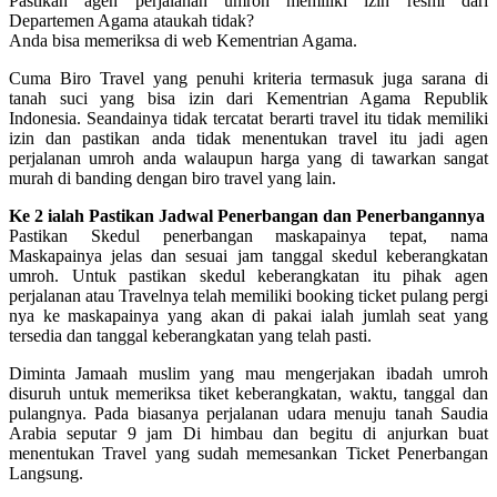
Pastikan agen perjalanan umroh memiliki izin resmi dari
Departemen Agama ataukah tidak?
Anda bisa memeriksa di web Kementrian Agama.
Cuma Biro Travel yang penuhi kriteria termasuk juga sarana di
tanah suci yang bisa izin dari Kementrian Agama Republik
Indonesia. Seandainya tidak tercatat berarti travel itu tidak memiliki
izin dan pastikan anda tidak menentukan travel itu jadi agen
perjalanan umroh anda walaupun harga yang di tawarkan sangat
murah di banding dengan biro travel yang lain.
Ke 2 ialah Pastikan Jadwal Penerbangan dan Penerbangannya
Pastikan Skedul penerbangan maskapainya tepat, nama
Maskapainya jelas dan sesuai jam tanggal skedul keberangkatan
umroh. Untuk pastikan skedul keberangkatan itu pihak agen
perjalanan atau Travelnya telah memiliki booking ticket pulang pergi
nya ke maskapainya yang akan di pakai ialah jumlah seat yang
tersedia dan tanggal keberangkatan yang telah pasti.
Diminta Jamaah muslim yang mau mengerjakan ibadah umroh
disuruh untuk memeriksa tiket keberangkatan, waktu, tanggal dan
pulangnya. Pada biasanya perjalanan udara menuju tanah Saudia
Arabia seputar 9 jam Di himbau dan begitu di anjurkan buat
menentukan Travel yang sudah memesankan Ticket Penerbangan
Langsung.