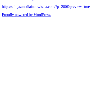
https://alhijazmediaindowisata.com/?p=280&preview=true
Proudly powered by WordPress.