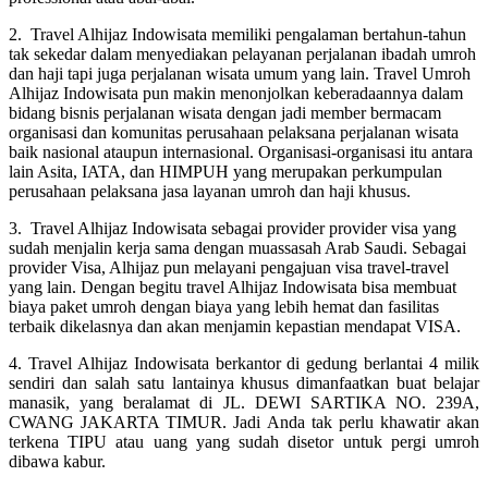
2. Travel Alhijaz Indowisata memiliki pengalaman bertahun-tahun
tak sekedar dalam menyediakan pelayanan perjalanan ibadah umroh
dan haji tapi juga perjalanan wisata umum yang lain. Travel Umroh
Alhijaz Indowisata pun makin menonjolkan keberadaannya dalam
bidang bisnis perjalanan wisata dengan jadi member bermacam
organisasi dan komunitas perusahaan pelaksana perjalanan wisata
baik nasional ataupun internasional. Organisasi-organisasi itu antara
lain Asita, IATA, dan HIMPUH yang merupakan perkumpulan
perusahaan pelaksana jasa layanan umroh dan haji khusus.
3. Travel Alhijaz Indowisata sebagai provider provider visa yang
sudah menjalin kerja sama dengan muassasah Arab Saudi. Sebagai
provider Visa, Alhijaz pun melayani pengajuan visa travel-travel
yang lain. Dengan begitu travel Alhijaz Indowisata bisa membuat
biaya paket umroh dengan biaya yang lebih hemat dan fasilitas
terbaik dikelasnya dan akan menjamin kepastian mendapat VISA.
4. Travel Alhijaz Indowisata berkantor di gedung berlantai 4 milik
sendiri dan salah satu lantainya khusus dimanfaatkan buat belajar
manasik, yang beralamat di JL. DEWI SARTIKA NO. 239A,
CWANG JAKARTA TIMUR. Jadi Anda tak perlu khawatir akan
terkena TIPU atau uang yang sudah disetor untuk pergi umroh
dibawa kabur.