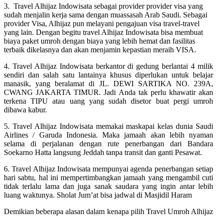
3. Travel Alhijaz Indowisata sebagai provider provider visa yang
sudah menjalin kerja sama dengan muassasah Arab Saudi. Sebagai
provider Visa, Alhijaz pun melayani pengajuan visa travel-travel
yang lain. Dengan begitu travel Alhijaz Indowisata bisa membuat
biaya paket umroh dengan biaya yang lebih hemat dan fasilitas
terbaik dikelasnya dan akan menjamin kepastian meraih VISA.
4. Travel Alhijaz Indowisata berkantor di gedung berlantai 4 milik
sendiri dan salah satu lantainya khusus diperlukan untuk belajar
manasik, yang beralamat di JL. DEWI SARTIKA NO. 239A,
CWANG JAKARTA TIMUR. Jadi Anda tak perlu khawatir akan
terkena TIPU atau uang yang sudah disetor buat pergi umroh
dibawa kabur.
5. Travel Alhijaz Indowisata memakai maskapai kelas dunia Saudi
Airlines / Garuda Indonesia. Maka jamaah akan lebih nyaman
selama di perjalanan dengan rute penerbangan dari Bandara
Soekarno Hatta langsung Jeddah tanpa transit dan ganti Pesawat.
6. Travel Alhijaz Indowisata mempunyai agenda penerbangan setiap
hari sabtu, hal ini mempertimbangkan jamaah yang mengambil cuti
tidak terlalu lama dan juga sanak saudara yang ingin antar lebih
luang waktunya. Sholat Jum’at bisa jadwal di Masjidil Haram
Demikian beberapa alasan dalam kenapa pilih Travel Umroh Alhijaz