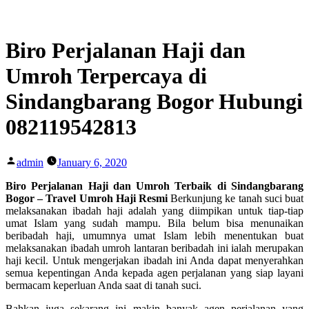
Skip
to
content
Biro Perjalanan Haji dan
Umroh Terpercaya di
Sindangbarang Bogor Hubungi
082119542813
Posted
admin
January 6, 2020
by
Biro Perjalanan Haji dan Umroh Terbaik di Sindangbarang
Bogor – Travel Umroh Haji Resmi
Berkunjung ke tanah suci buat
melaksanakan ibadah haji adalah yang diimpikan untuk tiap-tiap
umat Islam yang sudah mampu. Bila belum bisa menunaikan
beribadah haji, umumnya umat Islam lebih menentukan buat
melaksanakan ibadah umroh lantaran beribadah ini ialah merupakan
haji kecil. Untuk mengerjakan ibadah ini Anda dapat menyerahkan
semua kepentingan Anda kepada agen perjalanan yang siap layani
bermacam keperluan Anda saat di tanah suci.
Bahkan juga sekarang ini makin banyak agen perjalanan yang