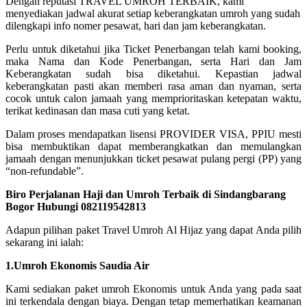
Dengan reputasi TRAVEL UMROH TERBAIK, kami
menyediakan jadwal akurat setiap keberangkatan umroh yang sudah
dilengkapi info nomer pesawat, hari dan jam keberangkatan.
Perlu untuk diketahui jika Ticket Penerbangan telah kami booking,
maka Nama dan Kode Penerbangan, serta Hari dan Jam
Keberangkatan sudah bisa diketahui. Kepastian jadwal
keberangkatan pasti akan memberi rasa aman dan nyaman, serta
cocok untuk calon jamaah yang memprioritaskan ketepatan waktu,
terikat kedinasan dan masa cuti yang ketat.
Dalam proses mendapatkan lisensi PROVIDER VISA, PPIU mesti
bisa membuktikan dapat memberangkatkan dan memulangkan
jamaah dengan menunjukkan ticket pesawat pulang pergi (PP) yang
“non-refundable”.
Biro Perjalanan Haji dan Umroh Terbaik di Sindangbarang
Bogor Hubungi 082119542813
Adapun pilihan paket Travel Umroh Al Hijaz yang dapat Anda pilih
sekarang ini ialah:
1.Umroh Ekonomis Saudia Air
Kami sediakan paket umroh Ekonomis untuk Anda yang pada saat
ini terkendala dengan biaya. Dengan tetap memerhatikan keamanan