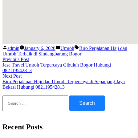
Posted
Posted
Tags:
admin
January 6, 2020
Umroh
Biro Perjalanan Haji dan
by
in
Umroh Terbaik di Sindangbarang Bogor
Post
Previous
Previous Post
post:
Jasa Travel Umroh Terpercaya Cibuluh Bogor Hubungi
navigation
082119542813
Next
Next Post
post:
Biro Perjalanan Haji dan Umroh Terpercaya di Sepanjang Jaya
Bekasi Hubungi 082119542813
Search
for:
Recent Posts