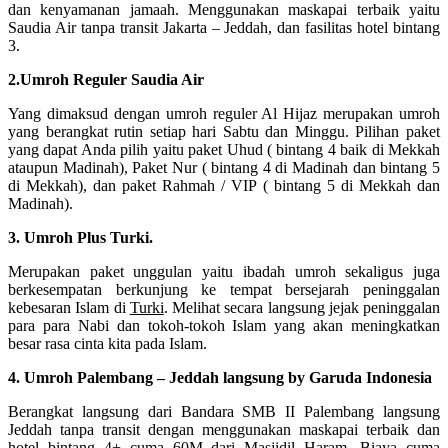
dan kenyamanan jamaah. Menggunakan maskapai terbaik yaitu
Saudia Air tanpa transit Jakarta – Jeddah, dan fasilitas hotel bintang
3.
2.Umroh Reguler Saudia Air
Yang dimaksud dengan umroh reguler Al Hijaz merupakan umroh
yang berangkat rutin setiap hari Sabtu dan Minggu. Pilihan paket
yang dapat Anda pilih yaitu paket Uhud ( bintang 4 baik di Mekkah
ataupun Madinah), Paket Nur ( bintang 4 di Madinah dan bintang 5
di Mekkah), dan paket Rahmah / VIP ( bintang 5 di Mekkah dan
Madinah).
3. Umroh Plus Turki.
Merupakan paket unggulan yaitu ibadah umroh sekaligus juga
berkesempatan berkunjung ke tempat bersejarah peninggalan
kebesaran Islam di
Turki
. Melihat secara langsung jejak peninggalan
para para Nabi dan tokoh-tokoh Islam yang akan meningkatkan
besar rasa cinta kita pada Islam.
4. Umroh Palembang – Jeddah langsung by Garuda Indonesia
Berangkat langsung dari Bandara SMB II Palembang langsung
Jeddah tanpa transit dengan menggunakan maskapai terbaik dan
hotel bintang 4+ cuma 60M dari Masjidil Haram. Biaya cuma