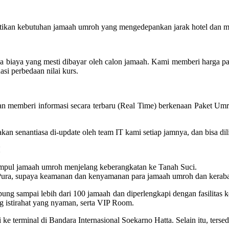
ikan kebutuhan jamaah umroh yang mengedepankan jarak hotel dan mas
ya biaya yang mesti dibayar oleh calon jamaah. Kami memberi harga 
asi perbedaan nilai kurs.
n memberi informasi secara terbaru (Real Time) berkenaan Paket Umr
oh akan senantiasa di-update oleh team IT kami setiap jamnya, dan bisa
pul jamaah umroh menjelang keberangkatan ke Tanah Suci.
ra, supaya keamanan dan kenyamanan para jamaah umroh dan kerabat k
 sampai lebih dari 100 jamaah dan diperlengkapi dengan fasilitas kone
 istirahat yang nyaman, serta VIP Room.
 ke terminal di Bandara Internasional Soekarno Hatta. Selain itu, ters