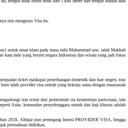
 tempat tidak boleh lebih dari 1 kilo meter dari tempat ibadah atau
ya izin mengurus Visa itu.
kota suci untuk umat islam pada masa nabi Muhammad saw. ialah Makkah
kata indo yang berarti negara Indonesia dan wisata yang jadi fokus
enjualan ticket maskapai penerbangan domestik dan luar negeri, tour
 baru ialah provider visa umrah yang bekerja sama dengan muassasah
gantongi izin resmi dari pemerintah via kementrian pariwisata, lalu
seperti Asita, komunitas penyelenggara umrah dan haji khusus adalah
ahun 2018. Alhijaz pun pemegang lisensi PROVIDER VISA, hingga
njak perusahaan didirikan.