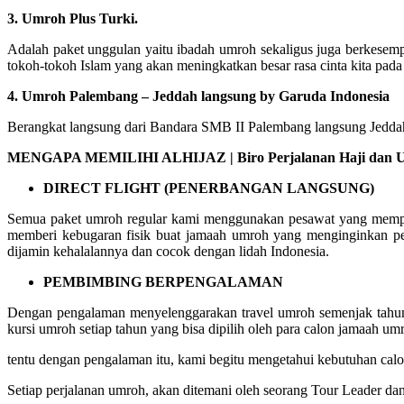
3. Umroh Plus Turki.
Adalah paket unggulan yaitu ibadah umroh sekaligus juga berkesemp
tokoh-tokoh Islam yang akan meningkatkan besar rasa cinta kita pada
4. Umroh Palembang – Jeddah langsung by Garuda Indonesia
Berangkat langsung dari Bandara SMB II Palembang langsung Jeddah 
MENGAPA MEMILIHI ALHIJAZ | Biro Perjalanan Haji dan Umro
DIRECT FLIGHT (PENERBANGAN LANGSUNG)
Semua paket umroh regular kami menggunakan pesawat yang mempuny
memberi kebugaran fisik buat jamaah umroh yang menginginkan pe
dijamin kehalalannya dan cocok dengan lidah Indonesia.
PEMBIMBING BERPENGALAMAN
Dengan pengalaman menyelenggarakan travel umroh semenjak tahun 
kursi umroh setiap tahun yang bisa dipilih oleh para calon jamaah um
tentu dengan pengalaman itu, kami begitu mengetahui kebutuhan c
Setiap perjalanan umroh, akan ditemani oleh seorang Tour Leader da