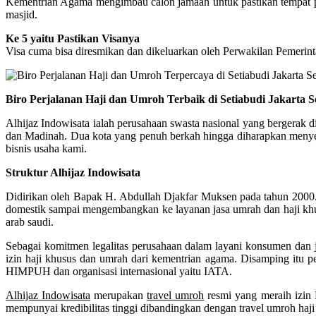
Kementrian Agama mengimbau calon jamaah untuk pastikan tempat peng
masjid.
Ke 5 yaitu Pastikan Visanya
Visa cuma bisa diresmikan dan dikeluarkan oleh Perwakilan Pemerint
Biro Perjalanan Haji dan Umroh Terbaik di Setiabudi Jakarta S
Alhijaz Indowisata ialah perusahaan swasta nasional yang bergerak d
dan Madinah. Dua kota yang penuh berkah hingga diharapkan menyeba
bisnis usaha kami.
Struktur Alhijaz Indowisata
Didirikan oleh Bapak H. Abdullah Djakfar Muksen pada tahun 2000. M
domestik sampai mengembangkan ke layanan jasa umrah dan haji khus
arab saudi.
Sebagai komitmen legalitas perusahaan dalam layani konsumen dan ja
izin haji khusus dan umrah dari kementrian agama. Disamping itu pe
HIMPUH dan organisasi internasional yaitu IATA.
Alhijaz Indowisata
merupakan
travel umroh
resmi yang meraih izi
mempunyai kredibilitas tinggi dibandingkan dengan travel umroh haji 