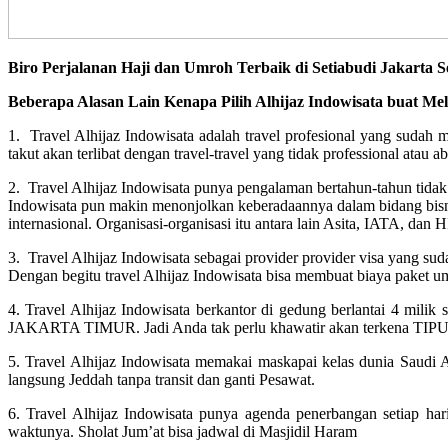
Biro Perjalanan Haji dan Umroh Terbaik di Setiabudi Jakarta 
Beberapa Alasan Lain Kenapa Pilih Alhijaz Indowisata buat Me
1. Travel Alhijaz Indowisata adalah travel profesional yang suda
takut akan terlibat dengan travel-travel yang tidak professional atau ab
2. Travel Alhijaz Indowisata punya pengalaman bertahun-tahun tidak
Indowisata pun makin menonjolkan keberadaannya dalam bidang bisni
internasional. Organisasi-organisasi itu antara lain Asita, IATA, 
3. Travel Alhijaz Indowisata sebagai provider provider visa yang sud
Dengan begitu travel Alhijaz Indowisata bisa membuat biaya paket u
4. Travel Alhijaz Indowisata berkantor di gedung berlantai 4 mi
JAKARTA TIMUR. Jadi Anda tak perlu khawatir akan terkena TIPU a
5. Travel Alhijaz Indowisata memakai maskapai kelas dunia Saudi 
langsung Jeddah tanpa transit dan ganti Pesawat.
6. Travel Alhijaz Indowisata punya agenda penerbangan setiap har
waktunya. Sholat Jum’at bisa jadwal di Masjidil Haram