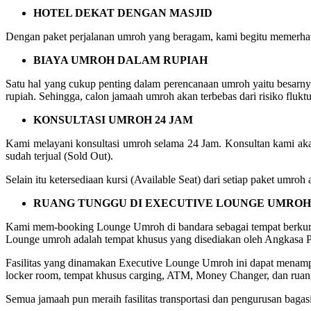
HOTEL DEKAT DENGAN MASJID
Dengan paket perjalanan umroh yang beragam, kami begitu memerhat
BIAYA UMROH DALAM RUPIAH
Satu hal yang cukup penting dalam perencanaan umroh yaitu besarn
rupiah. Sehingga, calon jamaah umroh akan terbebas dari risiko fluktu
KONSULTASI UMROH 24 JAM
Kami melayani konsultasi umroh selama 24 Jam. Konsultan kami aka
sudah terjual (Sold Out).
Selain itu ketersediaan kursi (Available Seat) dari setiap paket umr
RUANG TUNGGU DI EXECUTIVE LOUNGE UMROH
Kami mem-booking Lounge Umroh di bandara sebagai tempat berkum
Lounge umroh adalah tempat khusus yang disediakan oleh Angkasa Pu
Fasilitas yang dinamakan Executive Lounge Umroh ini dapat menampung
locker room, tempat khusus carging, ATM, Money Changer, dan ruang
Semua jamaah pun meraih fasilitas transportasi dan pengurusan bagasi