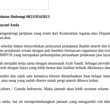
Selatan Hubungi 082119542813
layani Anda
h mengantongi perijinan yang resmi dari Kementrian Agama atau Depar
al-abal.
 sekedar dalam menyediakan pelayanan perjalanan ibadah umroh dan ha
s perjalanan wisata dengan jadi member bermacam organisasi dan komu
dan HIMPUH yang merupakan perkumpulan perusahaan pelaksana jasa laya
ah menjalin kerja sama dengan muassasah Arab Saudi. Sebagai provider 
mroh dengan biaya yang lebih hemat dan fasilitas terbaik dikelasnya
lik sendiri dan salah satu lantainya khusus dimanfaatkan buat bel
tau uang yang sudah disetor untuk pergi umroh dibawa kabur.
Airlines / Garuda Indonesia. Maka jamaah akan lebih nyaman selama 
i sabtu, hal ini mempertimbangkan jamaah yang mengambil cuti tidak