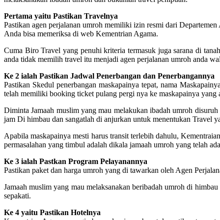
Pertama yaitu Pastikan Travelnya
Pastikan agen perjalanan umroh memiliki izin resmi dari Departemen
Anda bisa memeriksa di web Kementrian Agama.
Cuma Biro Travel yang penuhi kriteria termasuk juga sarana di tanah 
anda tidak memilih travel itu menjadi agen perjalanan umroh anda wa
Ke 2 ialah Pastikan Jadwal Penerbangan dan Penerbangannya
Pastikan Skedul penerbangan maskapainya tepat, nama Maskapainya j
telah memiliki booking ticket pulang pergi nya ke maskapainya yang a
Diminta Jamaah muslim yang mau melakukan ibadah umroh disuruh un
jam Di himbau dan sangatlah di anjurkan untuk menentukan Travel
Apabila maskapainya mesti harus transit terlebih dahulu, Kementra
permasalahan yang timbul adalah dikala jamaah umroh yang telah ada 
Ke 3 ialah Pastkan Program Pelayanannya
Pastikan paket dan harga umroh yang di tawarkan oleh Agen Perjalana
Jamaah muslim yang mau melaksanakan beribadah umroh di himbau biar
sepakati.
Ke 4 yaitu Pastikan Hotelnya