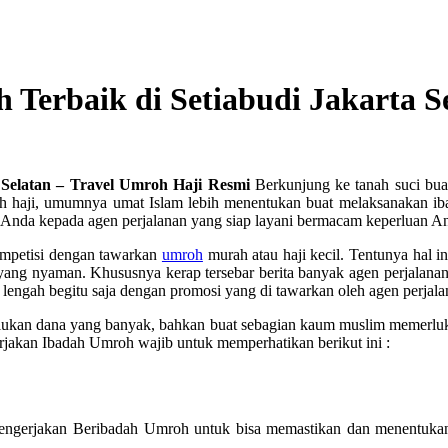
h Terbaik di Setiabudi Jakarta 
a Selatan – Travel Umroh Haji Resmi
Berkunjung ke tanah suci bua
 haji, umumnya umat Islam lebih menentukan buat melaksanakan ibada
nda kepada agen perjalanan yang siap layani bermacam keperluan Anda
ompetisi dengan tawarkan
umroh
murah atau haji kecil. Tentunya hal 
yang nyaman. Khususnya kerap tersebar berita banyak agen perjalana
 lengah begitu saja dengan promosi yang di tawarkan oleh agen perjala
erlukan dana yang banyak, bahkan buat sebagian kaum muslim memerl
akan Ibadah Umroh wajib untuk memperhatikan berikut ini :
engerjakan Beribadah Umroh untuk bisa memastikan dan menentukan