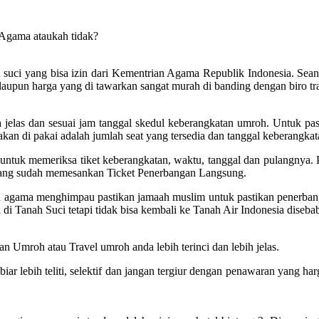
 Agama ataukah tidak?
suci yang bisa izin dari Kementrian Agama Republik Indonesia. Seandain
laupun harga yang di tawarkan sangat murah di banding dengan biro tra
elas dan sesuai jam tanggal skedul keberangkatan umroh. Untuk past
kan di pakai adalah jumlah seat yang tersedia dan tanggal keberangkata
tuk memeriksa tiket keberangkatan, waktu, tanggal dan pulangnya. Pa
 yang sudah memesankan Ticket Penerbangan Langsung.
ian agama menghimpau pastikan jamaah muslim untuk pastikan penerba
di Tanah Suci tetapi tidak bisa kembali ke Tanah Air Indonesia diseb
n Umroh atau Travel umroh anda lebih terinci dan lebih jelas.
 lebih teliti, selektif dan jangan tergiur dengan penawaran yang har