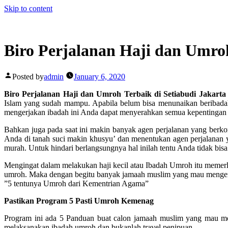
Skip to content
Biro Perjalanan Haji dan Umro
Posted by
admin
January 6, 2020
Biro Perjalanan Haji dan Umroh Terbaik di Setiabudi Jakart
Islam yang sudah mampu. Apabila belum bisa menunaikan beribadah
mengerjakan ibadah ini Anda dapat menyerahkan semua kepentingan A
Bahkan juga pada saat ini makin banyak agen perjalanan yang berk
Anda di tanah suci makin khusyu’ dan menentukan agen perjalanan 
murah. Untuk hindari berlangsungnya hal inilah tentu Anda tidak bisa
Mengingat dalam melakukan haji kecil atau Ibadah Umroh itu mem
umroh. Maka dengan begitu banyak jamaah muslim yang mau mengerj
”5 tentunya Umroh dari Kementrian Agama”
Pastikan Program 5 Pasti Umroh Kemenag
Program ini ada 5 Panduan buat calon jamaah muslim yang mau m
melaksanakan ibadah umroh dan bukanlah travel penipuan.