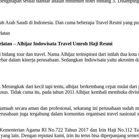
inapan sesuai standar adalah minimum hotel bintang 3. Disamping itu,
ah Arab Saudi di Indonesia. Dan cuma beberapa Travel Resmi yang pun
elatan – Alhijaz Indowisata Travel Umroh Haji Resmi
i bidang tour dan travel. Nama Alhijaz terinspirasi dari istilah dua 
r dalam kinerja perusahaan. Sedangkan Indowisata yaitu akronim dari 
erangkak dari kecil tapi tentu, alhijaz berkembang cepat mulai dari p
us. Tidak cuma itu, pada tahun 2011 Alhijaz kembali membuka divisi
maah secara aman dan profesional, sekarang ini perusahaan sudah men
rusahaan juga tergabung dalam komunitas organisasi travel nasional 
n Kementerian Agama RI No.722 Tahun 2017 dan Izin Haji No.112 T
yang lain. Dengan reputasi kami, izin itu terus bisa diperpanjang seme