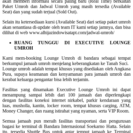
akan memberi informasi secara paling baru (Real Time) berkaitan
Paket Umroh dan Jadwal Umroh yang masih tersedia (Available
Seat) dan yang sudah terjual (Sold Out).
Selain itu ketersediaan kursi (Available Seat) dari setiap paket umroh
akan senantiasa di-update oleh team IT kami setiap jamnya, dan bisa
dilihat di web www.alhijazindowisatapt.com/jadwal-umroh/
RUANG TUNGGU DI EXECUTIVE LOUNGE
UMROH
Kami mem-booking Lounge Umroh di bandara sebagai tempat
berkumpul jamaah umroh menjelang keberangkatan ke Tanah Suci.
Lounge umroh adalah tempat khusus yang disediakan oleh Angkasa
Pura, supaya keamanan dan kenyamanan para jamaah umroh dan
kerabat keluarga pengantar bisa lebih terjamin.
Fasilitas yang dinamakan Executive Lounge Umroh ini dapat
menampung sampai lebih dari 100 jamaah dan diperlengkapi
dengan fasilitas koneksi internet nirkabel, parkir kendaraan yang
luas, musholla, kantin, locker room, tempat khusus carging, ATM,
Money Changer, dan ruang istirahat yang nyaman, serta VIP Room.
Semua jamaah pun meraih fasilitas transportasi dan pengurusan
bagasi ke terminal di Bandara Internasional Soekarno Hatta. Selain
itu, tersedia Shuttle Bus untuk antar jemput jamaah ke Terminal