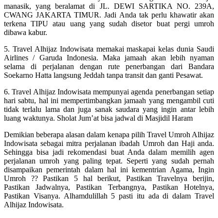
manasik, yang beralamat di JL. DEWI SARTIKA NO. 239A,
CWANG JAKARTA TIMUR. Jadi Anda tak perlu khawatir akan
terkena TIPU atau uang yang sudah disetor buat pergi umroh
dibawa kabur.
5. Travel Alhijaz Indowisata memakai maskapai kelas dunia Saudi
Airlines / Garuda Indonesia. Maka jamaah akan lebih nyaman
selama di perjalanan dengan rute penerbangan dari Bandara
Soekarno Hatta langsung Jeddah tanpa transit dan ganti Pesawat.
6. Travel Alhijaz Indowisata mempunyai agenda penerbangan setiap
hari sabtu, hal ini mempertimbangkan jamaah yang mengambil cuti
tidak terlalu lama dan juga sanak saudara yang ingin antar lebih
luang waktunya. Sholat Jum’at bisa jadwal di Masjidil Haram
Demikian beberapa alasan dalam kenapa pilih Travel Umroh Alhijaz
Indowisata sebagai mitra perjalanan ibadah Umroh dan Haji anda.
Sehingga bisa jadi rekomendasi buat Anda dalam memilih agen
perjalanan umroh yang paling tepat. Seperti yang sudah pernah
disampaikan pemerintah dalam hal ini kementrian Agama, Ingin
Umroh ?? Pastikan 5 hal berikut, Pastikan Travelnya berijin,
Pastikan Jadwalnya, Pastikan Terbangnya, Pastikan Hotelnya,
Pastikan Visanya. Alhamdulillah 5 pasti itu ada di dalam Travel
Alhijaz Indowisata.