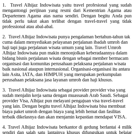
1. Travel Alhijaz Indowisata yaitu travel profesional yang sudah
mengantongi perijinan yang resmi dari Kementrian Agama atau
Departemen Agama atas nama sendiri. Dengan begitu Anda pun
tidak perlu takut akan terlibat dengan travel-travel yang tidak
professional atau abal-abal.
2. Travel Alhijaz Indowisata punya pengalaman bertahun-tahun tak
cuma dalam menyediakan pelayanan perjalanan ibadah umroh dan
haji tapi juga perjalanan wisata umum yang lain. Travel Umroh
Alhijaz Indowisata pun makin menonjolkan keberadaannya dalam
bidang bisnis perjalanan wisata dengan sebagai member bermacam
organisasi dan komunitas perusahaan pelaksana perjalanan wisata
baik nasional ataupun internasional. Organisasi-organisasi itu antara
lain Asita, IATA, dan HIMPUH yang merupakan perkumpulan
perusahaan pelaksana jasa layanan umroh dan haji khusus.
3. Travel Alhijaz Indowisata sebagai provider provider visa yang
sudah menjalin kerja sama dengan muassasah Arab Saudi. Sebagai
provider Visa, Alhijaz pun melayani pengajuan visa travel-travel
yang lain. Dengan begitu travel Alhijaz Indowisata bisa membuat
biaya paket umroh dengan biaya yang lebih hemat dan fasilitas
terbaik dikelasnya dan akan menjamin kepastian mendapat VISA.
4. Travel Alhijaz Indowisata berkantor di gedung berlantai 4 milik
sendiri dan salah satu lantainya khusus difungsikan untuk belajar