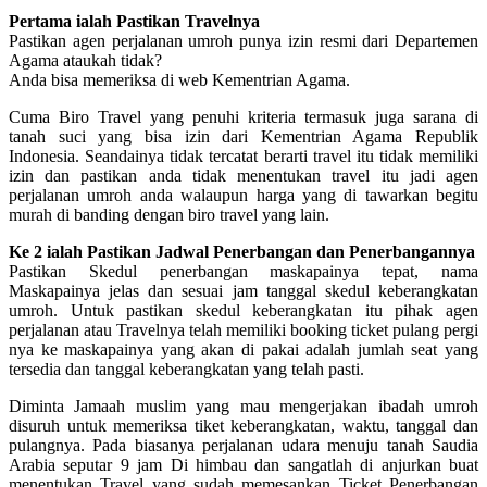
Pertama ialah Pastikan Travelnya
Pastikan agen perjalanan umroh punya izin resmi dari Departemen
Agama ataukah tidak?
Anda bisa memeriksa di web Kementrian Agama.
Cuma Biro Travel yang penuhi kriteria termasuk juga sarana di
tanah suci yang bisa izin dari Kementrian Agama Republik
Indonesia. Seandainya tidak tercatat berarti travel itu tidak memiliki
izin dan pastikan anda tidak menentukan travel itu jadi agen
perjalanan umroh anda walaupun harga yang di tawarkan begitu
murah di banding dengan biro travel yang lain.
Ke 2 ialah Pastikan Jadwal Penerbangan dan Penerbangannya
Pastikan Skedul penerbangan maskapainya tepat, nama
Maskapainya jelas dan sesuai jam tanggal skedul keberangkatan
umroh. Untuk pastikan skedul keberangkatan itu pihak agen
perjalanan atau Travelnya telah memiliki booking ticket pulang pergi
nya ke maskapainya yang akan di pakai adalah jumlah seat yang
tersedia dan tanggal keberangkatan yang telah pasti.
Diminta Jamaah muslim yang mau mengerjakan ibadah umroh
disuruh untuk memeriksa tiket keberangkatan, waktu, tanggal dan
pulangnya. Pada biasanya perjalanan udara menuju tanah Saudia
Arabia seputar 9 jam Di himbau dan sangatlah di anjurkan buat
menentukan Travel yang sudah memesankan Ticket Penerbangan