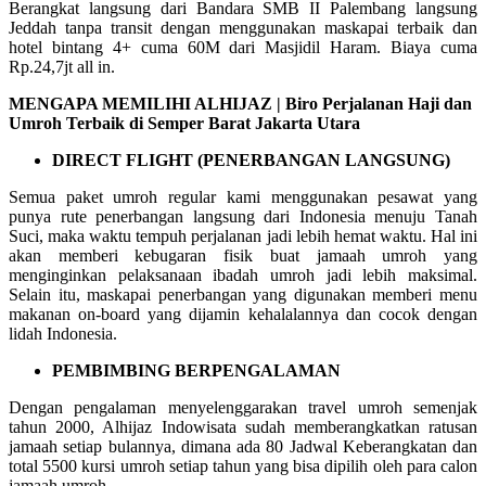
Berangkat langsung dari Bandara SMB II Palembang langsung
Jeddah tanpa transit dengan menggunakan maskapai terbaik dan
hotel bintang 4+ cuma 60M dari Masjidil Haram. Biaya cuma
Rp.24,7jt all in.
MENGAPA MEMILIHI ALHIJAZ | Biro Perjalanan Haji dan
Umroh Terbaik di Semper Barat Jakarta Utara
DIRECT FLIGHT (PENERBANGAN LANGSUNG)
Semua paket umroh regular kami menggunakan pesawat yang
punya rute penerbangan langsung dari Indonesia menuju Tanah
Suci, maka waktu tempuh perjalanan jadi lebih hemat waktu. Hal ini
akan memberi kebugaran fisik buat jamaah umroh yang
menginginkan pelaksanaan ibadah umroh jadi lebih maksimal.
Selain itu, maskapai penerbangan yang digunakan memberi menu
makanan on-board yang dijamin kehalalannya dan cocok dengan
lidah Indonesia.
PEMBIMBING BERPENGALAMAN
Dengan pengalaman menyelenggarakan travel umroh semenjak
tahun 2000, Alhijaz Indowisata sudah memberangkatkan ratusan
jamaah setiap bulannya, dimana ada 80 Jadwal Keberangkatan dan
total 5500 kursi umroh setiap tahun yang bisa dipilih oleh para calon
jamaah umroh.