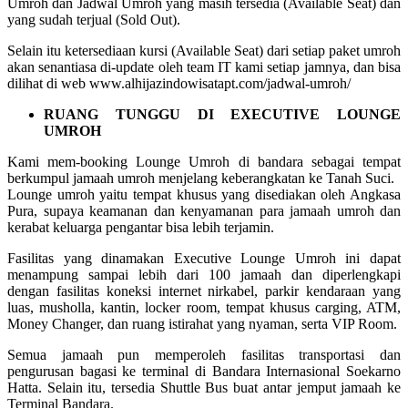
Umroh dan Jadwal Umroh yang masih tersedia (Available Seat) dan
yang sudah terjual (Sold Out).
Selain itu ketersediaan kursi (Available Seat) dari setiap paket umroh
akan senantiasa di-update oleh team IT kami setiap jamnya, dan bisa
dilihat di web www.alhijazindowisatapt.com/jadwal-umroh/
RUANG TUNGGU DI EXECUTIVE LOUNGE
UMROH
Kami mem-booking Lounge Umroh di bandara sebagai tempat
berkumpul jamaah umroh menjelang keberangkatan ke Tanah Suci.
Lounge umroh yaitu tempat khusus yang disediakan oleh Angkasa
Pura, supaya keamanan dan kenyamanan para jamaah umroh dan
kerabat keluarga pengantar bisa lebih terjamin.
Fasilitas yang dinamakan Executive Lounge Umroh ini dapat
menampung sampai lebih dari 100 jamaah dan diperlengkapi
dengan fasilitas koneksi internet nirkabel, parkir kendaraan yang
luas, musholla, kantin, locker room, tempat khusus carging, ATM,
Money Changer, dan ruang istirahat yang nyaman, serta VIP Room.
Semua jamaah pun memperoleh fasilitas transportasi dan
pengurusan bagasi ke terminal di Bandara Internasional Soekarno
Hatta. Selain itu, tersedia Shuttle Bus buat antar jemput jamaah ke
Terminal Bandara.