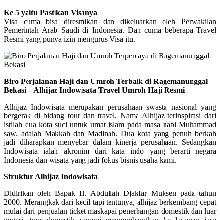
Ke 5 yaitu Pastikan Visanya
Visa cuma bisa diresmikan dan dikeluarkan oleh Perwakilan
Pemerintah Arab Saudi di Indonesia. Dan cuma beberapa Travel
Resmi yang punya izin mengurus Visa itu.
Biro Perjalanan Haji dan Umroh Terbaik di Ragemanunggal
Bekasi – Alhijaz Indowisata Travel Umroh Haji Resmi
Alhijaz Indowisata merupakan perusahaan swasta nasional yang
bergerak di bidang tour dan travel. Nama Alhijaz terinspirasi dari
istilah dua kota suci untuk umat islam pada masa nabi Muhammad
saw. adalah Makkah dan Madinah. Dua kota yang penuh berkah
jadi diharapkan menyebar dalam kinerja perusahaan. Sedangkan
Indowisata ialah akronim dari kata indo yang berarti negara
Indonesia dan wisata yang jadi fokus bisnis usaha kami.
Struktur Alhijaz Indowisata
Didirikan oleh Bapak H. Abdullah Djakfar Muksen pada tahun
2000. Merangkak dari kecil tapi tentunya, alhijaz berkembang cepat
mulai dari penjualan ticket maskapai penerbangan domestik dan luar
negeri, tour domestik sampai mengembangkan ke layanan jasa