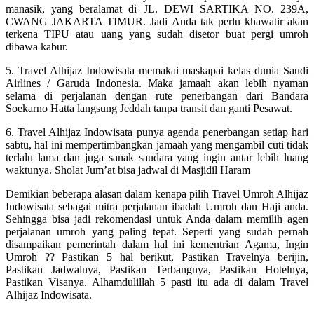
manasik, yang beralamat di JL. DEWI SARTIKA NO. 239A,
CWANG JAKARTA TIMUR. Jadi Anda tak perlu khawatir akan
terkena TIPU atau uang yang sudah disetor buat pergi umroh
dibawa kabur.
5. Travel Alhijaz Indowisata memakai maskapai kelas dunia Saudi
Airlines / Garuda Indonesia. Maka jamaah akan lebih nyaman
selama di perjalanan dengan rute penerbangan dari Bandara
Soekarno Hatta langsung Jeddah tanpa transit dan ganti Pesawat.
6. Travel Alhijaz Indowisata punya agenda penerbangan setiap hari
sabtu, hal ini mempertimbangkan jamaah yang mengambil cuti tidak
terlalu lama dan juga sanak saudara yang ingin antar lebih luang
waktunya. Sholat Jum’at bisa jadwal di Masjidil Haram
Demikian beberapa alasan dalam kenapa pilih Travel Umroh Alhijaz
Indowisata sebagai mitra perjalanan ibadah Umroh dan Haji anda.
Sehingga bisa jadi rekomendasi untuk Anda dalam memilih agen
perjalanan umroh yang paling tepat. Seperti yang sudah pernah
disampaikan pemerintah dalam hal ini kementrian Agama, Ingin
Umroh ?? Pastikan 5 hal berikut, Pastikan Travelnya berijin,
Pastikan Jadwalnya, Pastikan Terbangnya, Pastikan Hotelnya,
Pastikan Visanya. Alhamdulillah 5 pasti itu ada di dalam Travel
Alhijaz Indowisata.