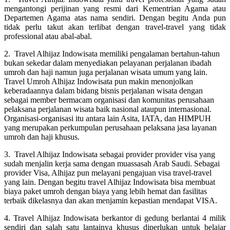
mengantongi perijinan yang resmi dari Kementrian Agama atau
Departemen Agama atas nama sendiri. Dengan begitu Anda pun
tidak perlu takut akan terlibat dengan travel-travel yang tidak
professional atau abal-abal.
2. Travel Alhijaz Indowisata memiliki pengalaman bertahun-tahun
bukan sekedar dalam menyediakan pelayanan perjalanan ibadah
umroh dan haji namun juga perjalanan wisata umum yang lain.
Travel Umroh Alhijaz Indowisata pun makin menonjolkan
keberadaannya dalam bidang bisnis perjalanan wisata dengan
sebagai member bermacam organisasi dan komunitas perusahaan
pelaksana perjalanan wisata baik nasional ataupun internasional.
Organisasi-organisasi itu antara lain Asita, IATA, dan HIMPUH
yang merupakan perkumpulan perusahaan pelaksana jasa layanan
umroh dan haji khusus.
3. Travel Alhijaz Indowisata sebagai provider provider visa yang
sudah menjalin kerja sama dengan muassasah Arab Saudi. Sebagai
provider Visa, Alhijaz pun melayani pengajuan visa travel-travel
yang lain. Dengan begitu travel Alhijaz Indowisata bisa membuat
biaya paket umroh dengan biaya yang lebih hemat dan fasilitas
terbaik dikelasnya dan akan menjamin kepastian mendapat VISA.
4. Travel Alhijaz Indowisata berkantor di gedung berlantai 4 milik
sendiri dan salah satu lantainya khusus diperlukan untuk belajar