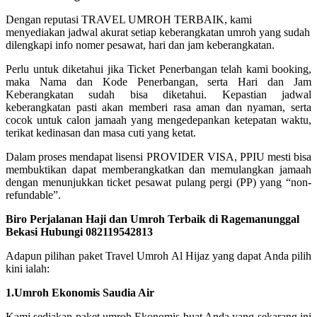
Dengan reputasi TRAVEL UMROH TERBAIK, kami
menyediakan jadwal akurat setiap keberangkatan umroh yang sudah
dilengkapi info nomer pesawat, hari dan jam keberangkatan.
Perlu untuk diketahui jika Ticket Penerbangan telah kami booking,
maka Nama dan Kode Penerbangan, serta Hari dan Jam
Keberangkatan sudah bisa diketahui. Kepastian jadwal
keberangkatan pasti akan memberi rasa aman dan nyaman, serta
cocok untuk calon jamaah yang mengedepankan ketepatan waktu,
terikat kedinasan dan masa cuti yang ketat.
Dalam proses mendapat lisensi PROVIDER VISA, PPIU mesti bisa
membuktikan dapat memberangkatkan dan memulangkan jamaah
dengan menunjukkan ticket pesawat pulang pergi (PP) yang “non-
refundable”.
Biro Perjalanan Haji dan Umroh Terbaik di Ragemanunggal
Bekasi Hubungi 082119542813
Adapun pilihan paket Travel Umroh Al Hijaz yang dapat Anda pilih
kini ialah:
1.Umroh Ekonomis Saudia Air
Kami sediakan paket umroh Ekonomis buat Anda yang sekarang ini