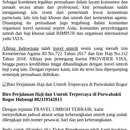
Sebagai komitmen legalitas perusahaan dalam layani konsumen dan
jamaah secara aman dan profesional, kini perusahaan sudah
mengantongi izin resmi dari pemerintah lewat kementrian
pariwisata, lalu izin haji khusus dan umrah dari kementrian agama.
Disamping itu perusahaan juga tergabung dalam komunitas
organisasi travel nasional seperti Asita, komunitas penyelenggara
umrah dan haji khusus ialah HIMPUH dan organisasi internasional
yaitu IATA.
Alhijaz Indowisata
ialah
travel umroh
resmi yang meraih izin
Kementerian Agama RI No.722 Tahun 2017 dan Izin Haji No.112
Tahun 2018. Alhijaz pun pemegang lisensi PROVIDER VISA,
hingga punya kredibilitas tinggi dibandingkan dengan travel umroh
haji yang lain. Dengan reputasi kami, izin itu terus bisa diperpanjang
semenjak perusahaan didirikan.
Biro Perjalanan Haji dan Umroh Terpercaya di Purwabakti
Bogor Hubungi 082119542813
Dengan reputasi TRAVEL UMROH TERBAIK, kami
menyediakan jadwal akurat setiap keberangkatan umroh yang sudah
dilengkapi info nomer pesawat, hari dan jam keberangkatan.
Perlu untuk diketahui jika Ticket Penerbangan telah kami booking,