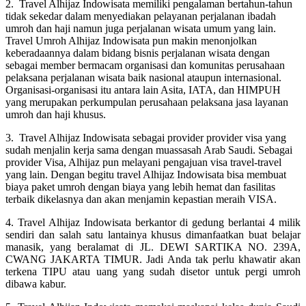
2. Travel Alhijaz Indowisata memiliki pengalaman bertahun-tahun
tidak sekedar dalam menyediakan pelayanan perjalanan ibadah
umroh dan haji namun juga perjalanan wisata umum yang lain.
Travel Umroh Alhijaz Indowisata pun makin menonjolkan
keberadaannya dalam bidang bisnis perjalanan wisata dengan
sebagai member bermacam organisasi dan komunitas perusahaan
pelaksana perjalanan wisata baik nasional ataupun internasional.
Organisasi-organisasi itu antara lain Asita, IATA, dan HIMPUH
yang merupakan perkumpulan perusahaan pelaksana jasa layanan
umroh dan haji khusus.
3. Travel Alhijaz Indowisata sebagai provider provider visa yang
sudah menjalin kerja sama dengan muassasah Arab Saudi. Sebagai
provider Visa, Alhijaz pun melayani pengajuan visa travel-travel
yang lain. Dengan begitu travel Alhijaz Indowisata bisa membuat
biaya paket umroh dengan biaya yang lebih hemat dan fasilitas
terbaik dikelasnya dan akan menjamin kepastian meraih VISA.
4. Travel Alhijaz Indowisata berkantor di gedung berlantai 4 milik
sendiri dan salah satu lantainya khusus dimanfaatkan buat belajar
manasik, yang beralamat di JL. DEWI SARTIKA NO. 239A,
CWANG JAKARTA TIMUR. Jadi Anda tak perlu khawatir akan
terkena TIPU atau uang yang sudah disetor untuk pergi umroh
dibawa kabur.