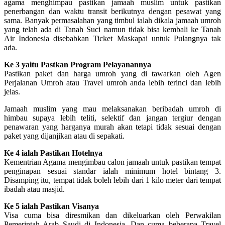
agama menghimpau pastikan jamaah muslim untuk pastikan
penerbangan dan waktu transit berikutnya dengan pesawat yang
sama. Banyak permasalahan yang timbul ialah dikala jamaah umroh
yang telah ada di Tanah Suci namun tidak bisa kembali ke Tanah
Air Indonesia disebabkan Ticket Maskapai untuk Pulangnya tak
ada.
Ke 3 yaitu Pastkan Program Pelayanannya
Pastikan paket dan harga umroh yang di tawarkan oleh Agen
Perjalanan Umroh atau Travel umroh anda lebih terinci dan lebih
jelas.
Jamaah muslim yang mau melaksanakan beribadah umroh di
himbau supaya lebih teliti, selektif dan jangan tergiur dengan
penawaran yang harganya murah akan tetapi tidak sesuai dengan
paket yang dijanjikan atau di sepakati.
Ke 4 ialah Pastikan Hotelnya
Kementrian Agama mengimbau calon jamaah untuk pastikan tempat
penginapan sesuai standar ialah minimum hotel bintang 3.
Disamping itu, tempat tidak boleh lebih dari 1 kilo meter dari tempat
ibadah atau masjid.
Ke 5 ialah Pastikan Visanya
Visa cuma bisa diresmikan dan dikeluarkan oleh Perwakilan
Pemerintah Arab Saudi di Indonesia. Dan cuma beberapa Travel