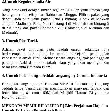
2.Umroh Reguler Saudia Air
Yang dimaksud dengan umroh reguler Al Hijaz yaitu umroh yang
berangkat rutin setiap hari Sabtu dan Minggu. Pilihan paket yang
dapat Anda pilih yaitu paket Uhud ( bintang 4 baik di Mekkah
ataupun Madinah), Paket Nur ( bintang 4 di Madinah dan bintang 5
di Mekkah), dan paket Rahmah / VIP ( bintang 5 di Mekkah dan
Madinah).
3. Umroh Plus Turki.
Adalah paket unggulan yaitu ibadah umroh sekaligus juga
berkesempatan berkunjung ke tempat bersejarah peninggalan
kebesaran Islam di
Turki
. Melihat secara langsung jejak peninggalan
para para Nabi dan tokoh-tokoh Islam yang akan meningkatkan
besar rasa cinta kita pada Islam.
4. Umroh Palembang – Jeddah langsung by Garuda Indonesia
Berangkat langsung dari Bandara SMB II Palembang langsung
Jeddah tanpa transit dengan menggunakan maskapai terbaik dan
hotel bintang 4+ cuma 60M dari Masjidil Haram. Biaya cuma
Rp.24,7jt all in.
MENGAPA MEMILIHI ALHIJAZ | Biro Perjalanan Haji dan
Umroh Terbaik di Purwabakti Bogor