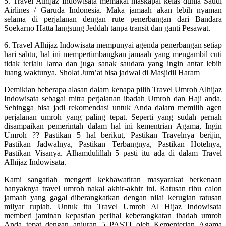
5. Travel Alhijaz Indowisata memakai maskapai kelas dunia Saudi
Airlines / Garuda Indonesia. Maka jamaah akan lebih nyaman
selama di perjalanan dengan rute penerbangan dari Bandara
Soekarno Hatta langsung Jeddah tanpa transit dan ganti Pesawat.
6. Travel Alhijaz Indowisata mempunyai agenda penerbangan setiap
hari sabtu, hal ini mempertimbangkan jamaah yang mengambil cuti
tidak terlalu lama dan juga sanak saudara yang ingin antar lebih
luang waktunya. Sholat Jum’at bisa jadwal di Masjidil Haram
Demikian beberapa alasan dalam kenapa pilih Travel Umroh Alhijaz
Indowisata sebagai mitra perjalanan ibadah Umroh dan Haji anda.
Sehingga bisa jadi rekomendasi untuk Anda dalam memilih agen
perjalanan umroh yang paling tepat. Seperti yang sudah pernah
disampaikan pemerintah dalam hal ini kementrian Agama, Ingin
Umroh ?? Pastikan 5 hal berikut, Pastikan Travelnya berijin,
Pastikan Jadwalnya, Pastikan Terbangnya, Pastikan Hotelnya,
Pastikan Visanya. Alhamdulillah 5 pasti itu ada di dalam Travel
Alhijaz Indowisata.
Kami sangatlah mengerti kekhawatiran masyarakat berkenaan
banyaknya travel umroh nakal akhir-akhir ini. Ratusan ribu calon
jamaah yang gagal diberangkatkan dengan nilai kerugian ratusan
milyar rupiah. Untuk itu Travel Umroh Al Hijaz Indowisata
memberi jaminan kepastian perihal keberangkatan ibadah umroh
Anda tepat dengan anjuran 5 PASTI oleh Kementerian Agama