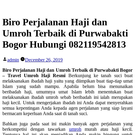
Skip
to
content
Biro Perjalanan Haji dan
Umroh Terbaik di Purwabakti
Bogor Hubungi 082119542813
Posted
admin
December 26, 2019
by
Biro Perjalanan Haji dan Umroh Terbaik di Purwabakti Bogor
– Travel Umroh Haji Resmi
Berkunjung ke tanah suci buat
melaksanakan ibadah haji yaitu yang diimpikan buat tiap-tiap umat
Islam yang sudah mampu. Apabila belum bisa menunaikan
beribadah haji, umumnya umat Islam lebih menentukan buat
melaksanakan ibadah umroh sebab beribadah ini ialah merupakan
haji kecil. Untuk mengerjakan ibadah ini Anda dapat menyerahkan
semua kepentingan Anda kepada agen perjalanan yang siap layani
bermacam keperluan Anda saat di tanah suci.
Bahkan juga pada saat ini makin banyak agen perjalanan yang
berkompetisi dengan tawarkan
umroh
murah atau haji kecil.
Tentunya hal ini akan menjadikan Anda makin bingung untuk