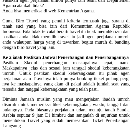
Pastikan agen perjalanan umroh punya izin resmi dari Departemen
Agama ataukah tidak?
Anda bisa memeriksa di web Kementrian Agama.
Cuma Biro Travel yang penuhi kriteria termasuk juga sarana di
tanah suci yang bisa izin dari Kementrian Agama Republik
Indonesia. Bila tidak tercatat berarti travel itu tidak memiliki izin dan
pastikan anda tidak memilih travel itu jadi agen perjalanan umroh
anda walaupun harga yang di tawarkan begitu murah di banding
dengan biro travel yang lain.
Ke 2 ialah Pastikan Jadwal Penerbangan dan Penerbangannya
Pastikan Skedul penerbangan maskapainya tepat, nama
Maskapainya jelas dan sesuai jam tanggal skedul keberangkatan
umroh. Untuk pastikan skedul keberangkatan itu pihak agen
perjalanan atau Travelnya telah punya booking ticket pulang pergi
nya ke maskapainya yang akan di pakai adalah jumlah seat yang
tersedia dan tanggal keberangkatan yang telah pasti.
Diminta Jamaah muslim yang mau mengerjakan ibadah umroh
disuruh untuk memeriksa tiket keberangkatan, waktu, tanggal dan
pulangnya. Pada biasanya perjalanan udara menuju tanah Saudia
Arabia seputar 9 jam Di himbau dan sangatlah di anjurkan untuk
menentukan Travel yang sudah memesankan Ticket Penerbangan
Langsung.