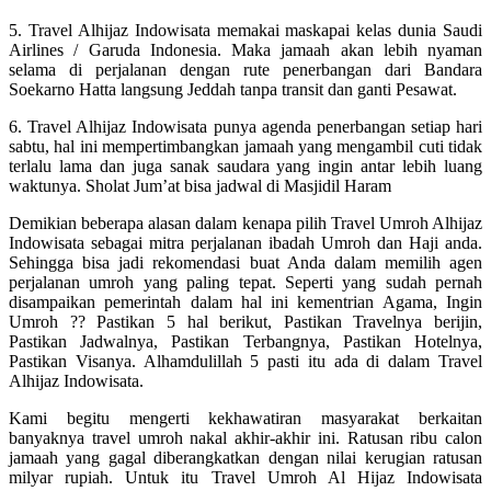
5. Travel Alhijaz Indowisata memakai maskapai kelas dunia Saudi
Airlines / Garuda Indonesia. Maka jamaah akan lebih nyaman
selama di perjalanan dengan rute penerbangan dari Bandara
Soekarno Hatta langsung Jeddah tanpa transit dan ganti Pesawat.
6. Travel Alhijaz Indowisata punya agenda penerbangan setiap hari
sabtu, hal ini mempertimbangkan jamaah yang mengambil cuti tidak
terlalu lama dan juga sanak saudara yang ingin antar lebih luang
waktunya. Sholat Jum’at bisa jadwal di Masjidil Haram
Demikian beberapa alasan dalam kenapa pilih Travel Umroh Alhijaz
Indowisata sebagai mitra perjalanan ibadah Umroh dan Haji anda.
Sehingga bisa jadi rekomendasi buat Anda dalam memilih agen
perjalanan umroh yang paling tepat. Seperti yang sudah pernah
disampaikan pemerintah dalam hal ini kementrian Agama, Ingin
Umroh ?? Pastikan 5 hal berikut, Pastikan Travelnya berijin,
Pastikan Jadwalnya, Pastikan Terbangnya, Pastikan Hotelnya,
Pastikan Visanya. Alhamdulillah 5 pasti itu ada di dalam Travel
Alhijaz Indowisata.
Kami begitu mengerti kekhawatiran masyarakat berkaitan
banyaknya travel umroh nakal akhir-akhir ini. Ratusan ribu calon
jamaah yang gagal diberangkatkan dengan nilai kerugian ratusan
milyar rupiah. Untuk itu Travel Umroh Al Hijaz Indowisata