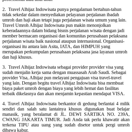
2. Travel Alhijaz Indowisata punya pengalaman bertahun-tahun
tidak sekedar dalam menyediakan pelayanan perjalanan ibadah
umroh dan haji akan tetapi juga perjalanan wisata umum yang lain.
Travel Umroh Alhijaz Indowisata pun makin menonjolkan
keberadaannya dalam bidang bisnis perjalanan wisata dengan jadi
member bermacam organisasi dan komunitas perusahaan pelaksana
perjalanan wisata baik nasional ataupun internasional. Organisasi-
organisasi itu antara lain Asita, IATA, dan HIMPUH yang
merupakan perkumpulan perusahaan pelaksana jasa layanan umroh
dan haji khusus.
3. Travel Alhijaz Indowisata sebagai provider provider visa yang
sudah menjalin kerja sama dengan muassasah Arab Saudi. Sebagai
provider Visa, Alhijaz pun melayani pengajuan visa travel-travel
yang lain. Dengan begitu travel Alhijaz Indowisata bisa membuat
biaya paket umroh dengan biaya yang lebih hemat dan fasilitas
terbaik dikelasnya dan akan menjamin kepastian mendapat VISA.
4. Travel Alhijaz Indowisata berkantor di gedung berlantai 4 milik
sendiri dan salah satu lantainya khusus digunakan buat belajar
manasik, yang beralamat di JL. DEWI SARTIKA NO. 239A,
CWANG JAKARTA TIMUR. Jadi Anda tak perlu khawatir akan
terkena TIPU atau uang yang sudah disetor untuk pergi umroh
dibawa kabur.