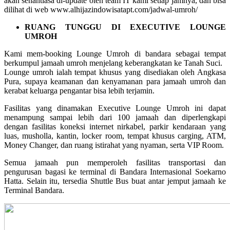
akan senantiasa di-update oleh team IT kami setiap jamnya, dan bisa
dilihat di web www.alhijazindowisatapt.com/jadwal-umroh/
RUANG TUNGGU DI EXECUTIVE LOUNGE
UMROH
Kami mem-booking Lounge Umroh di bandara sebagai tempat
berkumpul jamaah umroh menjelang keberangkatan ke Tanah Suci.
Lounge umroh ialah tempat khusus yang disediakan oleh Angkasa
Pura, supaya keamanan dan kenyamanan para jamaah umroh dan
kerabat keluarga pengantar bisa lebih terjamin.
Fasilitas yang dinamakan Executive Lounge Umroh ini dapat
menampung sampai lebih dari 100 jamaah dan diperlengkapi
dengan fasilitas koneksi internet nirkabel, parkir kendaraan yang
luas, musholla, kantin, locker room, tempat khusus carging, ATM,
Money Changer, dan ruang istirahat yang nyaman, serta VIP Room.
Semua jamaah pun memperoleh fasilitas transportasi dan
pengurusan bagasi ke terminal di Bandara Internasional Soekarno
Hatta. Selain itu, tersedia Shuttle Bus buat antar jemput jamaah ke
Terminal Bandara.