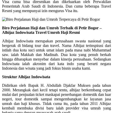
Visa cuma bisa diresmikan dan dikeluarkan oleh Perwakilan
Pemerintah Arab Saudi di Indonesia. Dan cuma beberapa Travel
Resmi yang mempunyai izin mengurus Visa itu.
Biro Perjalanan Haji dan Umroh Terbaik di Petir Bogor –
Alhijaz Indowisata Travel Umroh Haji Resmi
Alhijaz Indowisata merupakan perusahaan swasta nasional yang
bergerak di bidang tour dan travel. Nama Alhijaz terinspirasi dari
istilah dua kota suci untuk umat islam pada masa nabi Muhammad
saw. ialah Makkah dan Madinah. Dua kota yang penuh berkah
hingga diharapkan menyebar dalam kinerja perusahaan. Sedangkan
Indowisata ialah akronim dari kata indo yang berarti negara
Indonesia dan wisata yang jadi fokus bisnis usaha kami.
Struktur Alhijaz Indowisata
Didirikan oleh Bapak H. Abdullah Djakfar Muksen pada tahun
2000. Merangkak dari kecil tetapi tentu, alhijaz berkembang cepat
mulai dari penjualan ticket maskapai penerbangan domestik dan luar
negeri, tour domestik sampai mengembangkan ke layanan jasa
umrah dan haji khusus. Tidak cuma itu, pada tahun 2011 Alhijaz
kembali membuka divisi baru ialah provider visa umrah yang
bekerja sama dengan muassasah arab saudi.